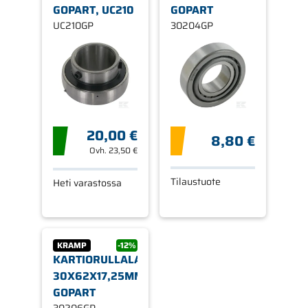
GOPART, UC210
GOPART
UC210GP
30204GP
20,00 €
8,80 €
Ovh.
23,50 €
Tilaustuote
Heti varastossa
KRAMP
-12%
KARTIORULLALAAKERI
30X62X17,25MM
GOPART