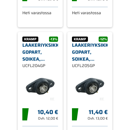
Heti varastossa
Heti varastossa
KRAMP
-13%
KRAMP
-12%
LAAKERIYKSIKKÖ,
LAAKERIYKSIKKÖ,
GOPART,
GOPART,
SOIKEA,
SOIKEA,
UCFL204
UCFL204GP
UCFL205
UCFL205GP
10,40 €
11,40 €
Ovh.
12,00 €
Ovh.
13,00 €