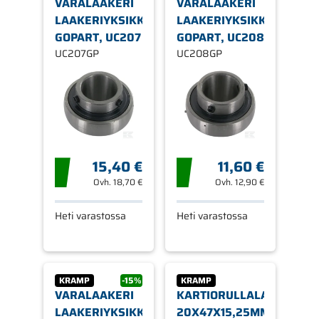
VARALAAKERI
VARALAAKERI
LAAKERIYKSIKKÖÖN,
LAAKERIYKSIKKÖÖN,
GOPART, UC207
GOPART, UC208
UC207GP
UC208GP
15,40 €
11,60 €
Ovh.
18,70 €
Ovh.
12,90 €
Heti varastossa
Heti varastossa
KRAMP
-15%
KRAMP
VARALAAKERI
KARTIORULLALAAKERI
LAAKERIYKSIKKÖÖN,
20X47X15,25MM