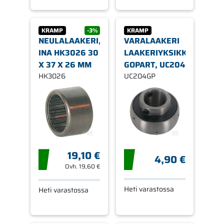
KRAMP
-3%
KRAMP
NEULALAAKERI,
VARALAAKERI
INA HK3026 30
LAAKERIYKSIKKÖÖN,
X 37 X 26 MM
GOPART, UC204
HK3026
UC204GP
19,10 €
4,90 €
Ovh.
19,60 €
Heti varastossa
Heti varastossa