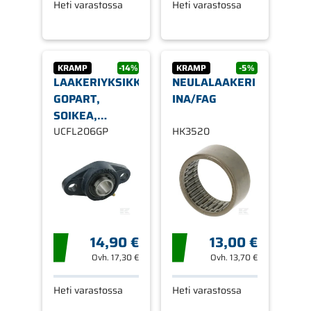
Heti varastossa
Heti varastossa
KRAMP
-14%
KRAMP
-5%
LAAKERIYKSIKKÖ,
NEULALAAKERI
GOPART,
INA/FAG
SOIKEA,
UCFL206
UCFL206GP
HK3520
14,90 €
13,00 €
Ovh.
17,30 €
Ovh.
13,70 €
Heti varastossa
Heti varastossa