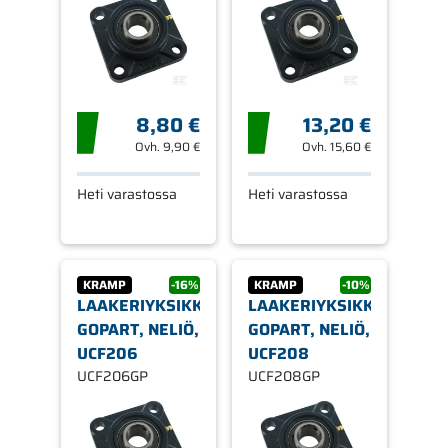
8,80 €
13,20 €
Ovh.
9,90 €
Ovh.
15,60 €
Heti varastossa
Heti varastossa
KRAMP
-16%
KRAMP
-10%
LAAKERIYKSIKKÖ,
LAAKERIYKSIKKÖ,
GOPART, NELIÖ,
GOPART, NELIÖ,
UCF206
UCF208
UCF206GP
UCF208GP