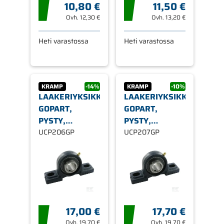
10,80 €
11,50 €
Ovh.
12,30 €
Ovh.
13,20 €
Heti varastossa
Heti varastossa
KRAMP
-14%
KRAMP
-10%
LAAKERIYKSIKKÖ,
LAAKERIYKSIKKÖ,
GOPART,
GOPART,
PYSTY,
PYSTY,
UCPL206
UCP206GP
UCPL207
UCP207GP
17,00 €
17,70 €
Ovh.
19,70 €
Ovh.
19,70 €