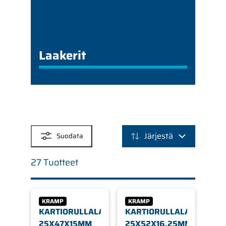
Laakerit
SUODATTIMET
Järjestä
Suodata
27 Tuotteet
KRAMP
KRAMP
KARTIORULLALAAKERI
KARTIORULLALAAKERI
25X47X15MM
25X52X16,25MM