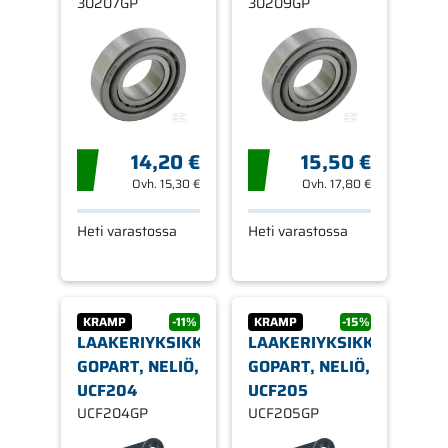
30207GP
30209GP
14,20 €
15,50 €
Ovh.
15,30 €
Ovh.
17,80 €
Heti varastossa
Heti varastossa
KRAMP
-11%
KRAMP
-15%
LAAKERIYKSIKKÖ,
LAAKERIYKSIKKÖ,
GOPART, NELIÖ,
GOPART, NELIÖ,
UCF204
UCF205
UCF204GP
UCF205GP