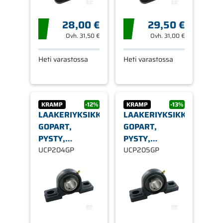
28,00 €
29,50 €
Ovh.
31,50 €
Ovh.
31,00 €
Heti varastossa
Heti varastossa
KRAMP
-12%
KRAMP
-13%
LAAKERIYKSIKKÖ,
LAAKERIYKSIKKÖ,
GOPART,
GOPART,
PYSTY,
PYSTY,
UCPL204
UCP204GP
UCPL205
UCP205GP