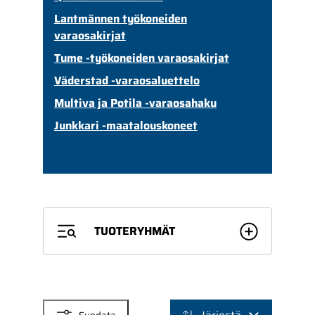
Lantmännen työkoneiden
varaosakirjat
Tume -työkoneiden varaosakirjat
Väderstad -varaosaluettelo
Multiva ja Potila -varaosahaku
Junkkari -maatalouskoneet
TUOTERYHMÄT
SUODATTIMET