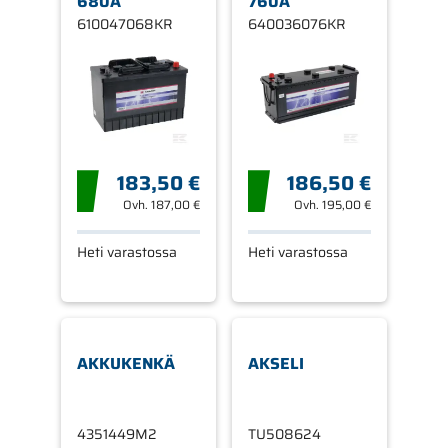
680A
760A
610047068KR
640036076KR
183,50 €
186,50 €
Ovh.
187,00 €
Ovh.
195,00 €
Heti varastossa
Heti varastossa
AKKUKENKÄ
AKSELI
4351449M2
TU508624