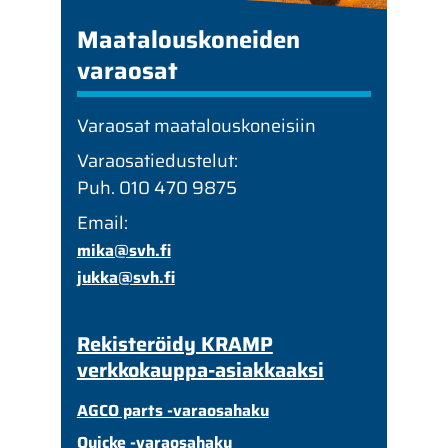
Maatalouskoneiden
varaosat
Varaosat maatalouskoneisiin
Varaosatiedustelut:
Puh. 010 470 9875
Email:
mika@svh.fi
jukka@svh.fi
Rekisteröidy KRAMP
verkkokauppa-asiakkaaksi
AGCO parts -varaosahaku
Quicke -varaosahaku