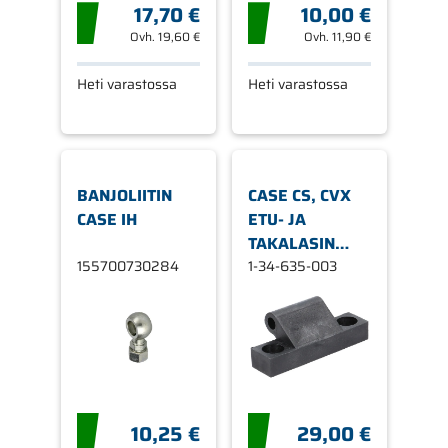
17,70 €
10,00 €
Ovh.
19,60 €
Ovh.
11,90 €
Heti varastossa
Heti varastossa
BANJOLIITIN
CASE CS, CVX
CASE IH
ETU- JA
TAKALASIN
155700730284
SARANA
1-34-635-003
10,25 €
29,00 €