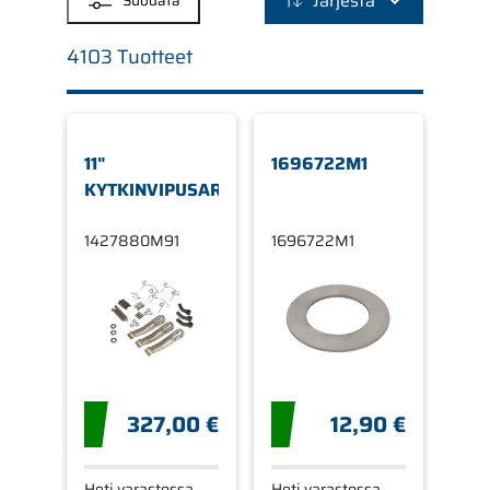
Järjestä
Suodata
4103 Tuotteet
11"
1696722M1
KYTKINVIPUSARJA
1427880M91
1696722M1
327,00 €
12,90 €
Heti varastossa
Heti varastossa