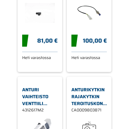
81,00 €
100,00 €
Heti varastossa
Heti varastossa
ANTURI
ANTURIKYTKIN
VAIHTEISTO
RAJAKYTKIN
VENTTIILI
TEROITUSKONE
VAIHTEISTOÖLJY
4312617M2
JAGUAR
CA0009803871
SUODATIN
RAJOITUSKYTKIN