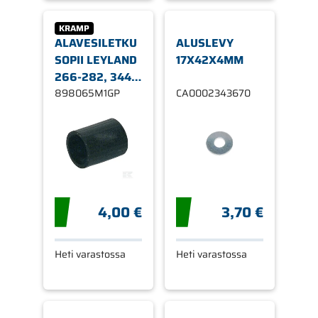
KRAMP
ALAVESILETKU
ALUSLEVY
SOPII LEYLAND
17X42X4MM
266-282, 344,
384, 462, 472,
898065M1GP
CA0002343670
482 MASSEY
FERGUSON 165
4,00 €
3,70 €
Heti varastossa
Heti varastossa