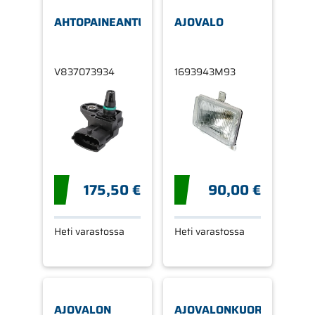
AHTOPAINEANTURI
AJOVALO
V837073934
1693943M93
175,50 €
90,00 €
Heti varastossa
Heti varastossa
AJOVALON
AJOVALONKUORI