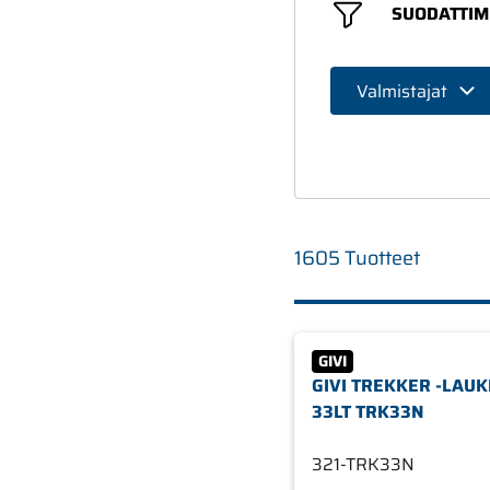
SUODATTIM
Valmistajat
1605 Tuotteet
GIVI
GIVI TREKKER -LAU
33LT TRK33N
321-TRK33N