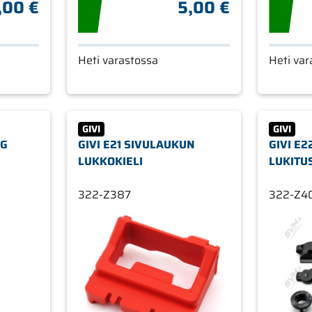
,00 €
5,00 €
Heti varastossa
Heti var
GIVI
GIVI
NG
GIVI E21 SIVULAUKUN
GIVI E2
LUKKOKIELI
LUKITU
322-Z387
322-Z4