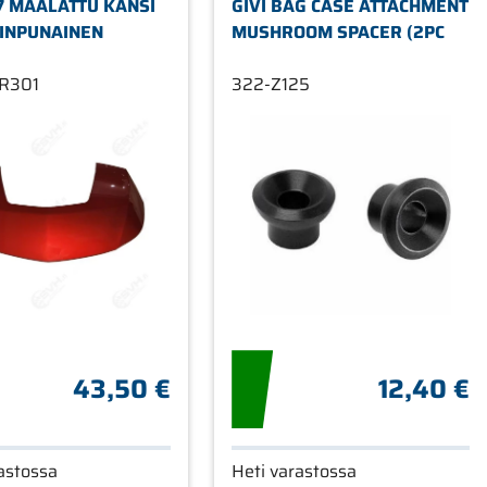
47 MAALATTU KANSI
GIVI BAG CASE ATTACHMENT
INPUNAINEN
MUSHROOM SPACER (2PC
7R301
322-Z125
43,50 €
12,40 €
astossa
Heti varastossa