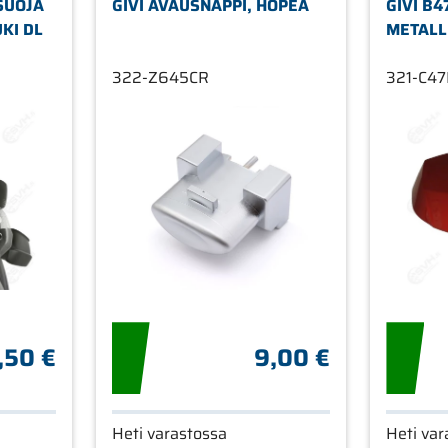
SUOJA
GIVI AVAUSNAPPI, HOPEA
GIVI B
KI DL
METALL
322-Z645CR
321-C4
,50 €
9,00 €
Heti varastossa
Heti var