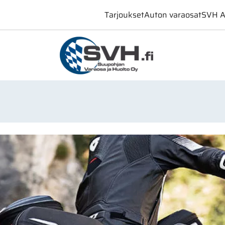
Tarjoukset
Auton varaosat
SVH A