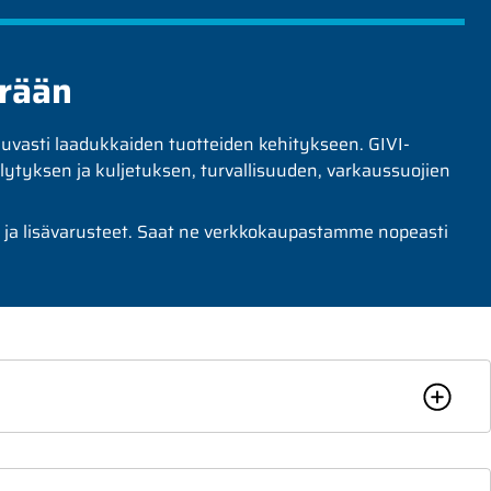
örään
kuvasti laadukkaiden tuotteiden kehitykseen. GIVI-
ilytyksen ja kuljetuksen, turvallisuuden, varkaussuojien
t ja lisävarusteet. Saat ne verkkokaupastamme nopeasti