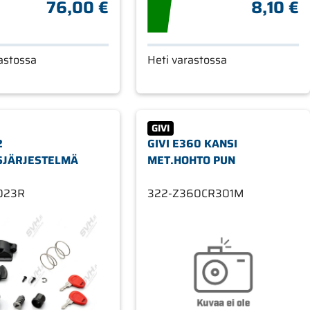
76,00 €
8,10 €
astossa
Heti varastossa
GIVI
2
GIVI E360 KANSI
SJÄRJESTELMÄ
MET.HOHTO PUN
023R
322-Z360CR301M