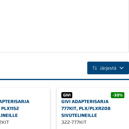
Järjestä
GIVI
-30%
DAPTERISARJA
GIVI ADAPTERISARJA
, PLX1152
777KIT, PLX/PLXR208
LINEILLE
SIVUTELINEILLE
2KIT
322-777KIT