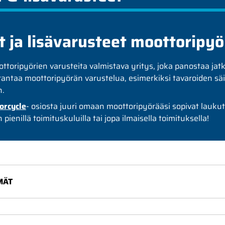
t ja lisävarusteet moottoripy
ttoripyörien varusteita valmistava yritys, joka panostaa jat
arantaa moottoripyörän varustelua, esimerkiksi tavaroiden sä
n.
orcycle
- osiosta juuri omaan moottoripyörääsi sopivat lauku
 pienillä toimituskuluilla tai jopa ilmaisella toimituksella!
MÄT