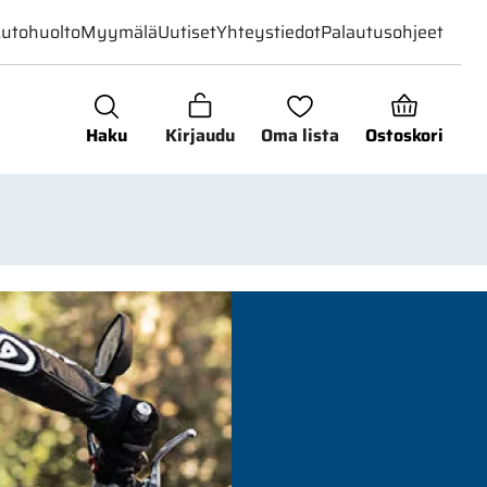
utohuolto
Myymälä
Uutiset
Yhteystiedot
Palautusohjeet
Haku
Kirjaudu
Oma lista
Ostoskori