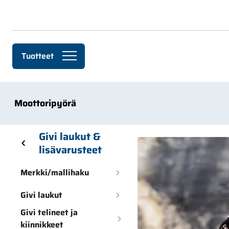
Siirry pääsisältöön
Tuotteet
Moottoripyörä
Skip sidebar menu
Givi laukut &
lisävarusteet
Merkki/mallihaku
Givi laukut
Givi telineet ja
kiinnikkeet