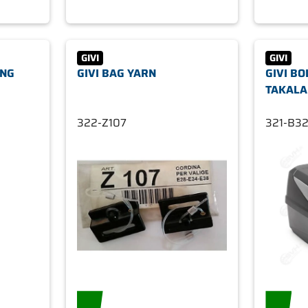
GIVI
GIVI
ING
GIVI BAG YARN
GIVI B
TAKALA
322-Z107
321-B3