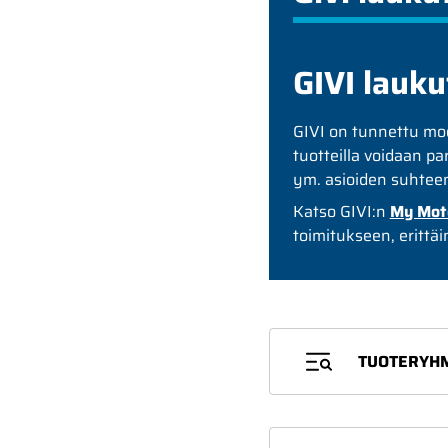
GIVI lauku
GIVI on tunnettu moo
tuotteilla voidaan p
ym. asioiden suhtee
Katso GIVI:n
My Mot
toimitukseen, erittäin
TUOTERYH