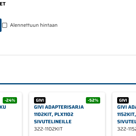
ET
Alennettuun hintaan
-24%
GIVI
-52%
GIVI
KKU
GIVI ADAPTERISARJA
GIVI A
1102KIT, PLX1102
1152KIT
SIVUTELINEILLE
SIVUTE
322-1102KIT
322-115