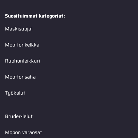
Suosituimmat kategoriat:
Maskisuojat
Moottorikelkka
Ruohonleikkuri
Moottorisaha
Työkalut
Bruder-lelut
Mopon varaosat