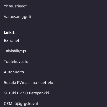
Yhteystiedot
Varaosamyynti
Linkit:
Extranet
Talvisäilytys
Tuotekuvastot
Autohuolto
Suzuki PVmaailma -luettelo
Suzuki PV 50 tietopankki
OEM räjäytyskuvat