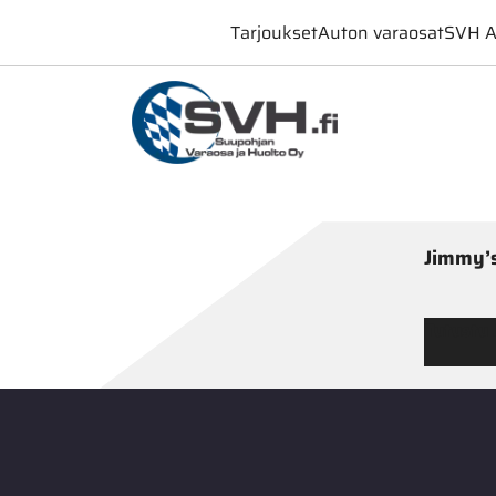
Tarjoukset
Auton varaosat
SVH A
Jimmy’s
Tutustu