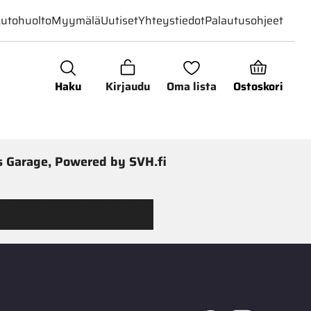
utohuolto
Myymälä
Uutiset
Yhteystiedot
Palautusohjeet
Haku
Kirjaudu
Oma lista
Ostoskori
 Garage, Powered by SVH.fi
 Jimmy’s Garagen valikoimaan