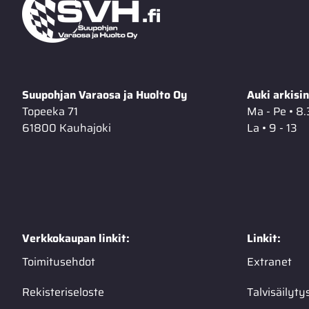
Suupohjan Varaosa ja Huolto Oy
Auki arkisin
Topeeka 71
Ma - Pe • 8.
61800 Kauhajoki
La • 9 - 13
Verkkokaupan linkit:
Linkit:
Toimitusehdot
Extranet
Rekisteriseloste
Talvisäilyty