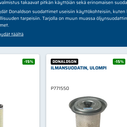
a valmistus takaavat pitkän käyttöiän sekä erinomaisen suod
ät Donaldson suodattimet useisiin käyttökohteisiin, kuten h
ollisuuden tarpeisiin. Tarjolla on muun muassa öljynsuodatt
imet.
öydät täältä
-15%
DONALDSON
-15%
ILMANSUODATIN, ULOMPI
P771550