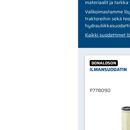
materiaalit ja tarkk
Valikoimastamme löyd
traktoreihin sekä te
hydrauliikkasuodatt
Kaikki suodattimet l
DONALDSON
ILMANSUODATIN
P778090