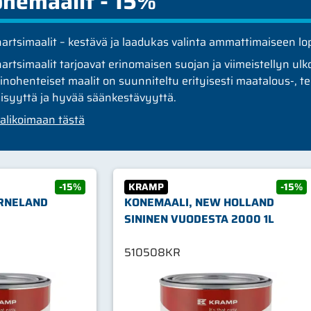
nemaalit - 15%
artsimaalit – kestävä ja laadukas valinta ammattimaiseen l
artsimaalit tarjoavat erinomaisen suojan ja viimeistellyn ul
tinohenteiset maalit on suunniteltu erityisesti maatalous-, t
äisyyttä ja hyvää säänkestävyyttä.
alikoimaan tästä
-15%
KRAMP
-15%
RNELAND
KONEMAALI, NEW HOLLAND
SININEN VUODESTA 2000 1L
510508KR