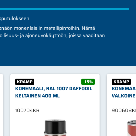
opputulokseen
konäön monenlaisiin metallipintoihin. Nämä
eollisuus- ja ajoneuvokäyttöön, joissa vaaditaan
KRAMP
-15%
KRAMP
KONEMAALI, RAL 1007 DAFFODIL
KONEMAAL
KELTAINEN 400 ML
VALKOINEN
100704KR
900608K