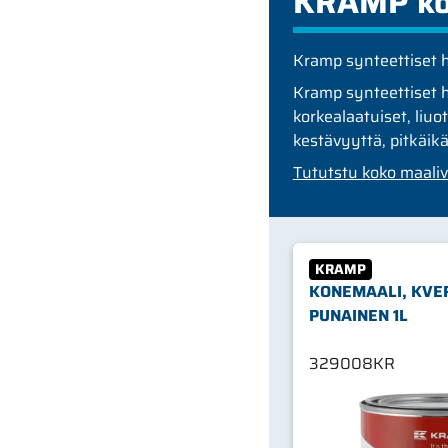
KRAMP ko
Kramp synteettiset h
Kramp synteettiset h
korkealaatuiset, liuo
kestävyyttä, pitkäik
Tututstu koko maaliv
KRAMP
KONEMAALI, KVE
PUNAINEN 1L
329008KR