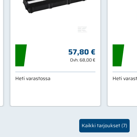
57,80 €
Ovh.
68,00 €
Heti varastossa
Heti varas
Kaikki tarjoukset (
7
)