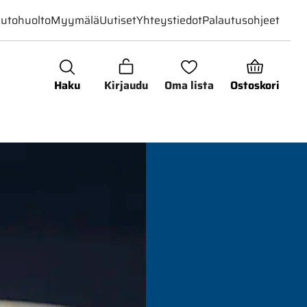
utohuolto
Myymälä
Uutiset
Yhteystiedot
Palautusohjeet
Haku
Kirjaudu
Oma lista
Ostoskori