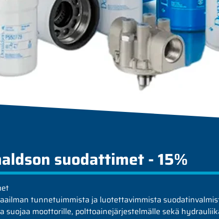
naldson suodattimet - 15%
met
aailman tunnetuimmista ja luotettavimmista suodatinvalmist
 suojaa moottorille, polttoainejärjestelmälle sekä hydraulii