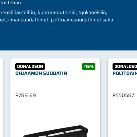
atustehon.
enkilöautoihin, kuorma-autoihin, työkoneisiin,
imet, ilmansuodattimet, polttoainesuodattimet sekä
DONALDSON
-15%
DONALDS
OHJAAMON SUODATIN
POLTTOAI
P789129
P550587