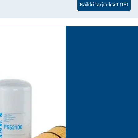
Kaikki tarjoukset (
16
)