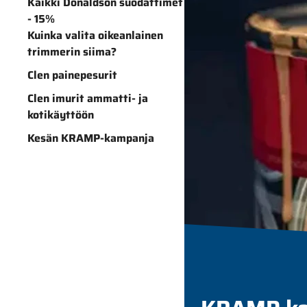
Kaikki Donaldson suodattimet
- 15%
Kuinka valita oikeanlainen
trimmerin siima?
Clen painepesurit
Clen imurit ammatti- ja
kotikäyttöön
Kesän KRAMP-kampanja