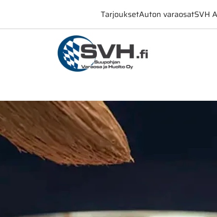
Tarjoukset
Auton varaosat
SVH A