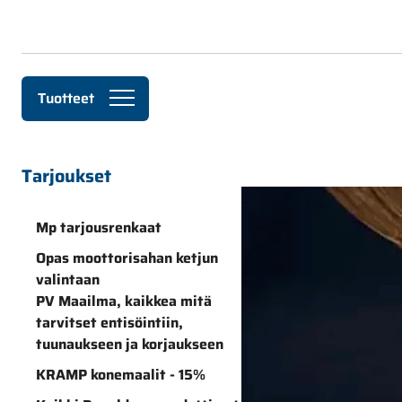
Siirry pääsisältöön
Tuotteet
Skip sidebar menu
Tarjoukset
Mp tarjousrenkaat
Opas moottorisahan ketjun
valintaan
PV Maailma, kaikkea mitä
tarvitset entisöintiin,
tuunaukseen ja korjaukseen
KRAMP konemaalit - 15%