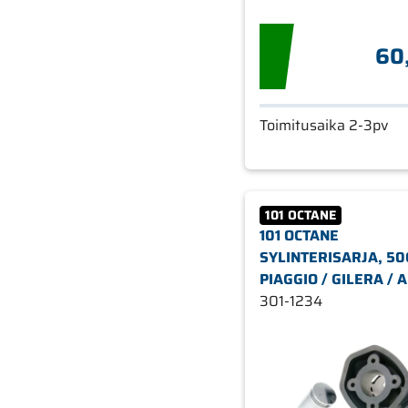
60
Toimitusaika 2-3pv
101 OCTANE
101 OCTANE
SYLINTERISARJA, 50
PIAGGIO / GILERA / 
(PIAGGIO) L/C
301-1234