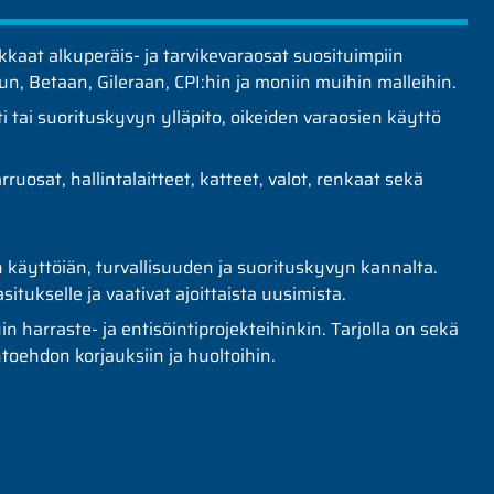
aat alkuperäis- ja tarvikevaraosat suosituimpiin
n, Betaan, Gileraan, CPI:hin ja moniin muihin malleihin.
i tai suorituskyvyn ylläpito, oikeiden varaosien käyttö
ruosat, hallintalaitteet, katteet, valot, renkaat sekä
käyttöiän, turvallisuuden ja suorituskyvyn kannalta.
rasitukselle ja vaativat ajoittaista uusimista.
 harraste- ja entisöintiprojekteihinkin. Tarjolla on sekä
htoehdon korjauksiin ja huoltoihin.