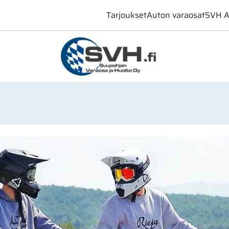
Tarjoukset
Auton varaosat
SVH A