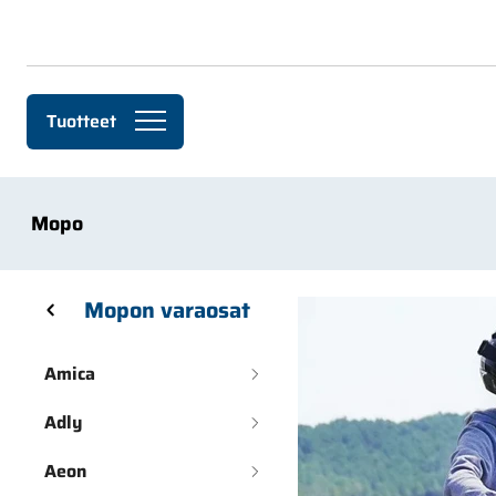
Siirry pääsisältöön
Tuotteet
Mopo
Skip sidebar menu
Mopon varaosat
Amica
Adly
Aeon