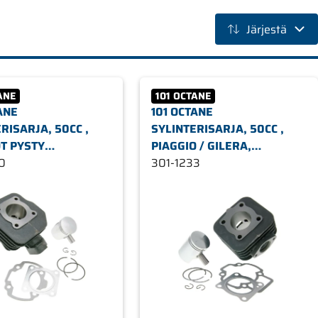
Järjestä
ANE
101 OCTANE
ANE
101 OCTANE
RISARJA, 50CC ,
SYLINTERISARJA, 50CC ,
T PYSTY
PIAGGIO / GILERA,
ÄHDYTYS
0
ILMAJÄÄHDYTYS
301-1233