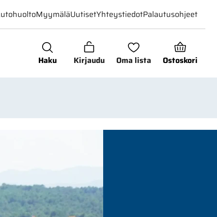
utohuolto
Myymälä
Uutiset
Yhteystiedot
Palautusohjeet
Haku
Kirjaudu
Oma lista
Ostoskori