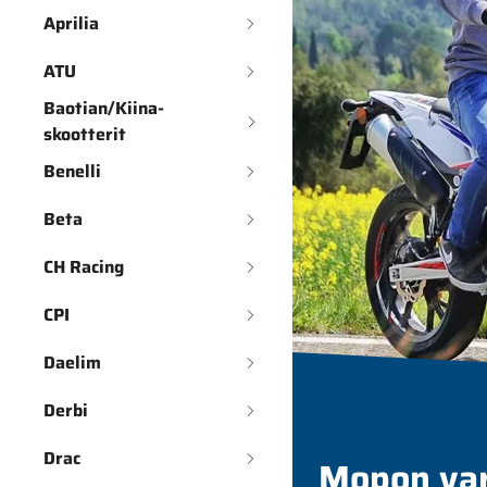
Aprilia
ATU
Baotian/Kiina-
skootterit
Benelli
Beta
CH Racing
CPI
Daelim
Derbi
Drac
Mopon va