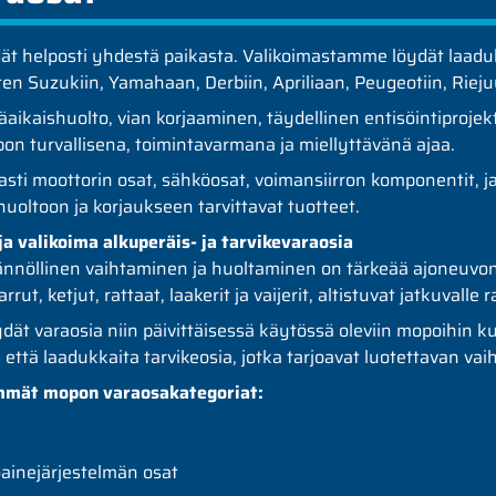
t helposti yhdestä paikasta. Valikoimastamme löydät laadukk
n Suzukiin, Yamahaan, Derbiin, Apriliaan, Peugeotiin, Riejuu
ikaishuolto, vian korjaaminen, täydellinen entisöintiprojekt
n turvallisena, toimintavarmana ja miellyttävänä ajaa.
asti moottorin osat, sähköosat, voimansiirron komponentit, jar
ltoon ja korjaukseen tarvittavat tuotteet.
a valikoima alkuperäis- ja tarvikevaraosia
nöllinen vaihtaminen ja huoltaminen on tärkeää ajoneuvon 
rut, ketjut, rattaat, laakerit ja vaijerit, altistuvat jatkuvalle 
t varaosia niin päivittäisessä käytössä oleviin mopoihin kuin
 että laadukkaita tarvikeosia, jotka tarjoavat luotettavan vai
immät mopon varaosakategoriat:
oainejärjestelmän osat