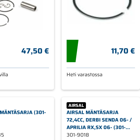
47,50 €
11,70 €
illa
Heti varastossa
AIRSAL
 MÄNTÄSARJA (301-
AIRSAL MÄNTÄSARJA
72,4CC, DERBI SENDA 06- /
APRILIA RX,SX 06- (301-
35
1018)
301-9018