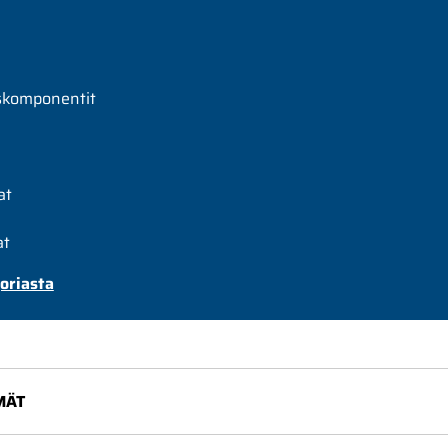
skomponentit
at
at
oriasta
MÄT