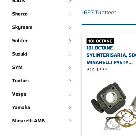
Sachs
1627 Tuotteet
Sherco
Skyteam
Solifer
101 OCTANE
101 OCTANE
Suzuki
SYLINTERISARJA, 50C
MINARELLI PYSTY
SYM
ILMAJÄÄHDYTYS
301-1229
Tunturi
Vespa
Yamaha
Minarelli AM6