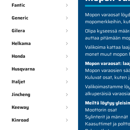
Fantic
Mopon varaosat löydä
Generic
mopomerkkeihin, kute
Gilera
Olipa kyseessä määräa
auttaa pitämään mopo
Helkama
Valikoima kattaa laaj
monet muut mopon huo
Honda
Mopon varaosat: laaj
Husqvarna
Mopon varaosien sään
Kuluvat osat, kuten jar
Italjet
Valikoimastamme löydä
alkuperäisiä varaosia
Jincheng
Meiltä löytyy yleis
Keeway
Moottorin osat
Sylinterit ja männät
Kinroad
Kaasuttimet ja poltt