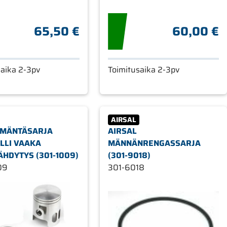
65,50 €
60,00 €
saika 2-3pv
Toimitusaika 2-3pv
AIRSAL
 MÄNTÄSARJA
AIRSAL
LLI VAAKA
MÄNNÄNRENGASSARJA
ÄHDYTYS (301-1009)
(301-9018)
09
301-6018