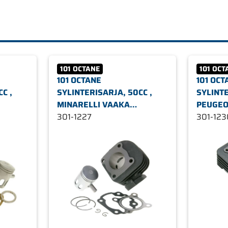
101 OCTANE
101 OCT
101 OCTANE
101 OCT
C ,
SYLINTERISARJA, 50CC ,
SYLINTE
MINARELLI VAAKA
PEUGEO
ILMAJÄÄHDYTYS
301-1227
IIMAJÄ
301-123