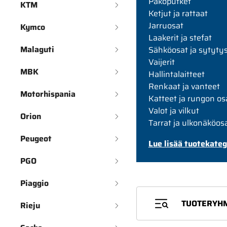
Pakoputket
KTM
Ketjut ja rattaat
Jarruosat
Kymco
Laakerit ja stefat
Malaguti
Sähköosat ja sytyty
Vaijerit
MBK
Hallintalaitteet
Renkaat ja vanteet
Motorhispania
Katteet ja rungon os
Valot ja vilkut
Orion
Tarrat ja ulkonäköos
Peugeot
Lue lisää tuotekateg
PGO
Piaggio
TUOTERYH
Rieju