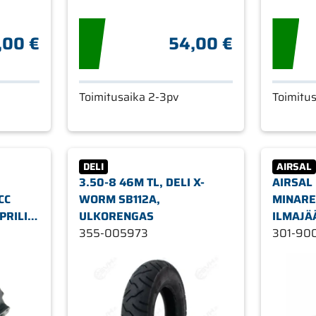
,00 €
54,00 €
Toimitusaika 2-3pv
Toimitu
DELI
AIRSAL
3.50-8 46M TL, DELI X-
AIRSAL
CC
WORM SB112A,
MINARE
APRILIA
ULKORENGAS
ILMAJÄ
355-005973
301-90