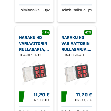
Toimitusaika 2-3pv
Toimitusaika 2-3pv
-17%
-17%
NARAKU HD
NARAKU HD
VARIAATTORIN
VARIAATTORIN
RULLASARJA,
RULLASARJA,
Ø16 X 13 MM
304-0050-39
Ø16 X 13 MM
304-0050-48
3,9G
4,5G
11,20 €
11,20 €
Ovh.
13,50 €
Ovh.
13,50 €