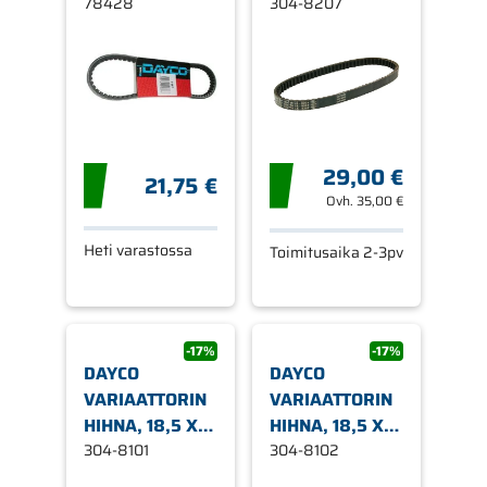
VESPA, FUDE,
78428
756
304-8207
SOLIFER
29,00 €
21,75 €
Ovh.
35,00 €
Heti varastossa
Toimitusaika 2-3pv
-17%
-17%
DAYCO
DAYCO
VARIAATTORIN
VARIAATTORIN
HIHNA, 18,5 X
HIHNA, 18,5 X
811
304-8101
826
304-8102