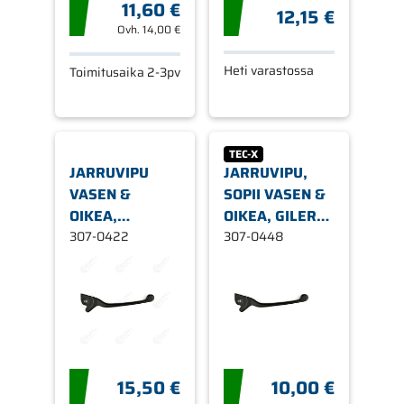
11,60 €
12,15 €
Ovh.
14,00 €
Heti varastossa
Toimitusaika 2-3pv
TEC-X
JARRUVIPU
JARRUVIPU,
VASEN &
SOPII VASEN &
OIKEA,
OIKEA, GILERA
GILERA/PIAGGIO
307-0422
RUNNER,
307-0448
PIAGGIO NRG
15,50 €
10,00 €