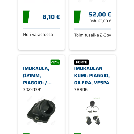
52,00 €
8,10 €
Ovh.
63,00 €
Heti varastossa
Toimitusaika 2-3pv
-17%
FORTE
IMUKAULA,
IMUKAULAN
Ø21MM,
KUMI: PIAGGIO,
PIAGGIO- /
GILERA, VESPA
GILERA- /
302-0391
78906
APRILIA-
SKOOTTERIT
ILMA/NESTE