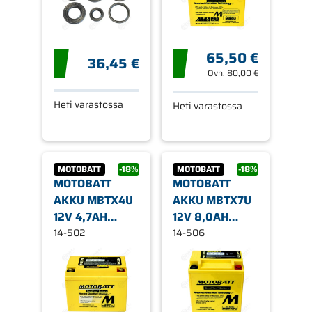
65,50 €
36,45 €
Ovh.
80,00 €
Heti varastossa
Heti varastossa
MOTOBATT
-18%
MOTOBATT
-18%
MOTOBATT
MOTOBATT
AKKU MBTX4U
AKKU MBTX7U
12V 4,7AH
12V 8,0AH
(YTX4L-BS,
14-502
(YTX7LBS)
14-506
YTZ5-S)