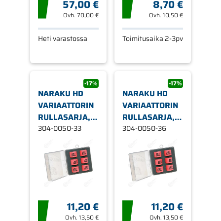
57,00 €
8,70 €
Ovh.
70,00 €
Ovh.
10,50 €
Heti varastossa
Toimitusaika 2-3pv
-17%
-17%
NARAKU HD
NARAKU HD
VARIAATTORIN
VARIAATTORIN
RULLASARJA,
RULLASARJA,
Ø16 X 13 MM
304-0050-33
Ø16 X 13 MM
304-0050-36
3,3G
3,6G
11,20 €
11,20 €
Ovh.
13,50 €
Ovh.
13,50 €