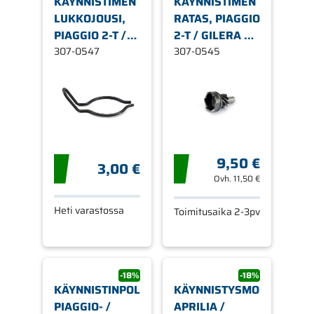
KÄYNNISTIMEN
KÄYNNISTIMEN
LUKKOJOUSI,
RATAS, PIAGGIO
PIAGGIO 2-T /
2-T / GILERA 2-
GILERA 2-T /
307-0547
T / APRILIA 2-T
307-0545
APRILIA 2-T
(PIAGGIO)
(PIAGGIO)
9,50 €
3,00 €
Ovh.
11,50 €
Heti varastossa
Toimitusaika 2-3pv
-18%
-18%
KÄYNNISTINPOLJIN,
KÄYNNISTYSMOOTTORI,
PIAGGIO- /
APRILIA /