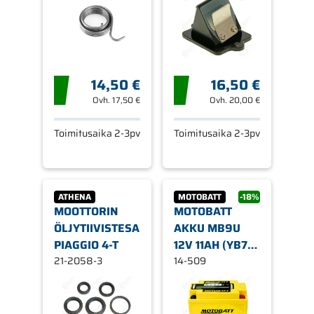
50CC
14,50 €
16,50 €
Ovh.
17,50 €
Ovh.
20,00 €
Toimitusaika 2-3pv
Toimitusaika 2-3pv
ATHENA
MOTOBATT
-18%
MOOTTORIN
MOTOBATT
ÖLJYTIIVISTESARJA,
AKKU MB9U
PIAGGIO 4-T
12V 11AH (YB7A,
21-2058-3
YB7AA, YB7LA,
14-509
YB7LB, YB9A)