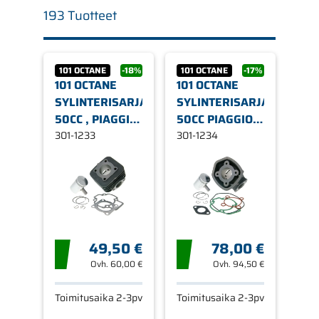
193 Tuotteet
101 OCTANE
-18%
101 OCTANE
-17%
101 OCTANE
101 OCTANE
SYLINTERISARJA,
SYLINTERISARJA,
50CC , PIAGGIO
50CC PIAGGIO /
/ GILERA,
301-1233
GILERA /
301-1234
ILMAJÄÄHDYTYS
APRILIA
(PIAGGIO) L/C
49,50 €
78,00 €
Ovh.
60,00 €
Ovh.
94,50 €
Toimitusaika 2-3pv
Toimitusaika 2-3pv