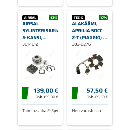
AIRSAL
-13%
TEC-X
-17%
AIRSAL
ALAKÄÄMI,
SYLINTERISARJA
APRILIA 50CC
& KANSI,
2-T (PIAGGIO) /
69,7CC,
301-1012
GILERA- /
303-0276
PIAGGIO /
PIAGGIO 50CC
GILERA,
2-T 99-
ILMAJÄÄHDYTYS
139,00 €
57,50 €
Ovh.
159,00 €
Ovh.
69,50 €
Toimitusaika 2-3pv
Heti varastossa