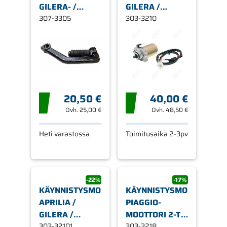
GILERA- /
GILERA /
APRILIA-
307-3305
PIAGGIO /
303-3210
SKOOTTERIT
PEUGEOT, CC:
(PIAGGIO),
60MM / 11-
ILMA/NESTE
HAMMASTA
20,50 €
40,00 €
Ovh.
25,00 €
Ovh.
48,50 €
Heti varastossa
Toimitusaika 2-3pv
-22%
-17%
KÄYNNISTYSMOOTTORI,
KÄYNNISTYSMOOTTORI,
APRILIA /
PIAGGIO-
GILERA /
MOOTTORI 2-T
PIAGGIO /
303-32101
RUISKU & 4-T,
303-3218