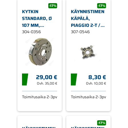
-17%
-17%
KYTKIN
KÄYNNISTIMEN
STANDARD, Ø
KÄPÄLÄ,
107 MM,
PIAGGIO 2-T /
MINARELLI
304-0356
GILERA 2-T /
307-0546
PYSTY/VAAKA /
APRILIA 2-T
PIAGGIO /
(PIAGGIO)
GILERA /
PEUGEOT
29,00 €
8,30 €
Ovh.
35,00 €
Ovh.
10,00 €
Toimitusaika 2-3pv
Toimitusaika 2-3pv
-17%