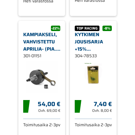
Heti varastossa
Heti varastossa
-22%
TOP RACING
-8%
KAMPIAKSELI,
KYTKIMEN
VAHVISTETTU
JOUSISARJA
APRILIA- (PIA.)
+15%
/ GILERA- /
301-01151
MINARELLI,PEUGEOT
304-78533
PIAGGIO-
SKOOTTERIT,
50CC
54,00 €
7,40 €
Ovh.
69,00 €
Ovh.
8,00 €
Toimitusaika 2-3pv
Toimitusaika 2-3pv