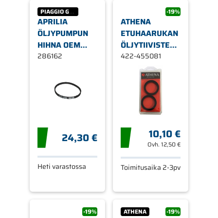
PIAGGIO GROUP
-19%
APRILIA
ATHENA
ÖLJYPUMPUN
ETUHAARUKAN
HIHNA OEM
ÖLJYTIIVISTE
286162
286162
26 X 35,5/37,7
422-455081
X 6/13,5
10,10 €
24,30 €
Ovh.
12,50 €
Heti varastossa
Toimitusaika 2-3pv
-19%
ATHENA
-19%