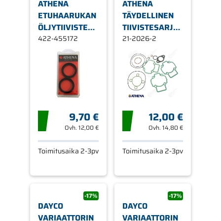
ATHENA
ATHENA
ETUHAARUKAN
TÄYDELLINEN
ÖLJYTIIVISTE
TIIVISTESARJA,
30 X 39/43 X
422-455172
PIAGGIO NRG
21-2026-2
11,6
50
NESTEJÄÄHDYTYS
9,70 €
12,00 €
Ovh.
12,00 €
Ovh.
14,80 €
Toimitusaika 2-3pv
Toimitusaika 2-3pv
-17%
-17%
DAYCO
DAYCO
VARIAATTORIN
VARIAATTORIN