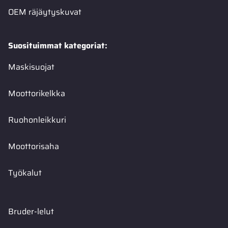
OEM räjäytyskuvat
Suosituimmat kategoriat:
Maskisuojat
Moottorikelkka
Ruohonleikkuri
Moottorisaha
Työkalut
Bruder-lelut