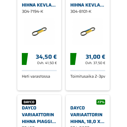
HIHNA KEVLAR,
HIHNA KEVLAR,
18,5 X 732
304-7194-K
18,5 X 811
304-8101-K
34,50 €
31,00 €
Ovh.
41,50 €
Ovh.
37,50 €
Heti varastossa
Toimitusaika 2-3pv
DAYCO
-17%
DAYCO
DAYCO
VARIAATTORIN
VARIAATTORIN
HIHNA PIAGGIO,
HIHNA, 18,0 X