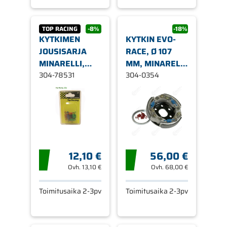
TOP RACING
-8%
-18%
KYTKIMEN
KYTKIN EVO-
JOUSISARJA
RACE, Ø 107
MINARELLI,
MM, MINARELLI
PEUGEOT
304-78531
PYSTY/VAAKA /
304-0354
PIAGGIO /
GILERA /
PEUGEOT
12,10 €
56,00 €
Ovh.
13,10 €
Ovh.
68,00 €
Toimitusaika 2-3pv
Toimitusaika 2-3pv