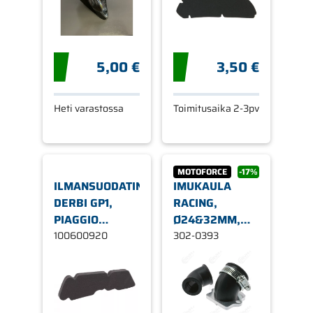
5,00 €
3,50 €
Heti varastossa
Toimitusaika 2-3pv
MOTOFORCE
-17%
ILMANSUODATIN
IMUKAULA
DERBI GP1,
RACING,
PIAGGIO
Ø24&32MM,
TYPHOON,
100600920
GILERA- /
302-0393
VESPA LX 2T
PIAGGIO- /
APRILIA-
SKOOTTERIT
50CC