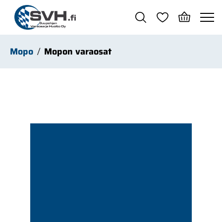
Siirry pääsisältöön
Mopo
Mopon varaosat