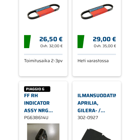
26,50 €
29,00 €
Ovh.
32,00 €
Ovh.
35,00 €
Toimitusaika 2-3pv
Heti varastossa
PIAGGIO GROUP
FF RH
ILMANSUODATIN
INDICATOR
APRILIA,
ASSY NRG
GILERA- /
KÄYTETTY
PG638614U
PIAGGIO
302-0927
PUREJET