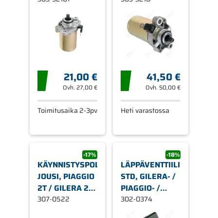
PEUGEOT, CC:
CC:56,5MM /
60MM / 11-
10-HAMMSTA
HAMMASTA
21,00 €
41,50 €
Ovh.
27,00 €
Ovh.
50,00 €
Toimitusaika 2-3pv
Heti varastossa
-17%
-18%
KÄYNNISTYSPOLKIMEN
LÄPPÄVENTTIILI,
JOUSI, PIAGGIO
STD, GILERA- /
2T / GILERA 2T
PIAGGIO- /
/ APRILIA 2T
307-0522
APRILIA-
302-0374
(PIAGGIO)
SKOOTTERIT