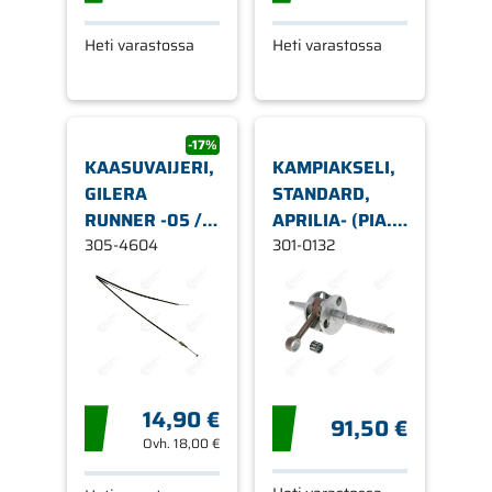
Heti varastossa
Heti varastossa
-17%
KAASUVAIJERI,
KAMPIAKSELI,
GILERA
STANDARD,
RUNNER -05 /
APRILIA- (PIA.)
PIAGGIO
305-4604
/ GILERA- /
301-0132
LIBERTY, NRG
PIAGGIO-
EXTREME, NRG
SKOOTTERIT,
MC3, ZIP 2-T
50CC
14,90 €
91,50 €
Ovh.
18,00 €