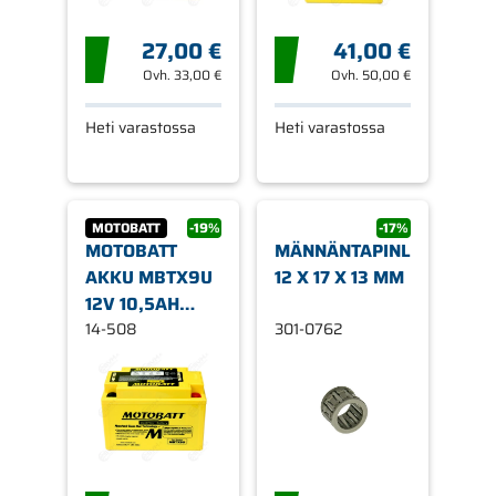
27,00 €
41,00 €
Ovh.
33,00 €
Ovh.
50,00 €
Heti varastossa
Heti varastossa
MOTOBATT
-19%
-17%
MOTOBATT
MÄNNÄNTAPINLAAKERI,
AKKU MBTX9U
12 X 17 X 13 MM
12V 10,5AH
(YTX9BS,
14-508
301-0762
YT12ABS,
YTZ12S,
YTZ14S)