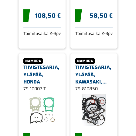
108,50 €
58,50 €
Toimitusaika 2-3pv
Toimitusaika 2-3pv
NAMURA
NAMURA
TIIVISTESARJA,
TIIVISTESARJA,
YLÄPÄÄ,
YLÄPÄÄ,
HONDA
KAWASAKI,
79-10007-T
SUZUKI
79-810850