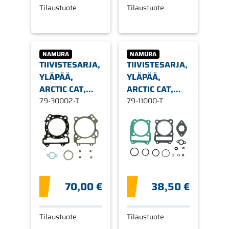
Tilaustuote
Tilaustuote
NAMURA
NAMURA
TIIVISTESARJA,
TIIVISTESARJA,
YLÄPÄÄ,
YLÄPÄÄ,
ARCTIC CAT,
ARCTIC CAT,
KAWASAKI,
79-30002-T
SUZUKI
79-11000-T
SUZUKI
70,00 €
38,50 €
Tilaustuote
Tilaustuote