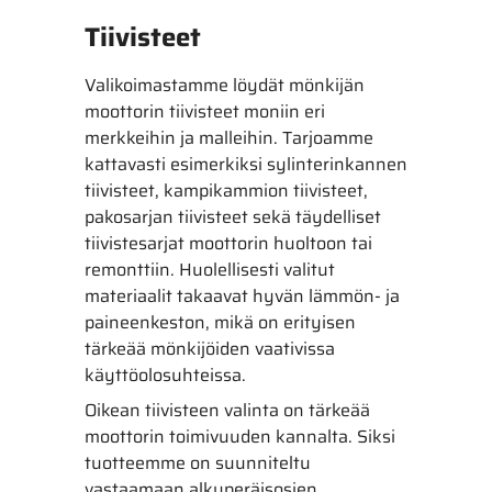
Tiivisteet
Valikoimastamme löydät mönkijän
moottorin tiivisteet moniin eri
merkkeihin ja malleihin. Tarjoamme
kattavasti esimerkiksi sylinterinkannen
tiivisteet, kampikammion tiivisteet,
pakosarjan tiivisteet sekä täydelliset
tiivistesarjat moottorin huoltoon tai
remonttiin. Huolellisesti valitut
materiaalit takaavat hyvän lämmön- ja
paineenkeston, mikä on erityisen
tärkeää mönkijöiden vaativissa
käyttöolosuhteissa.
Oikean tiivisteen valinta on tärkeää
moottorin toimivuuden kannalta. Siksi
tuotteemme on suunniteltu
vastaamaan alkuperäisosien