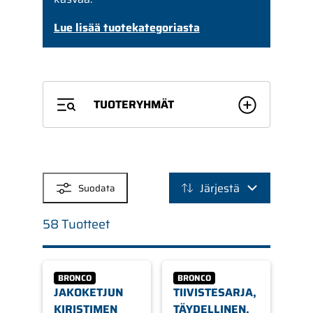
Lue lisää tuotekategoriasta
TUOTERYHMÄT
SUODATTIMET
Järjestä
Suodata
58 Tuotteet
BRONCO
BRONCO
JAKOKETJUN
TIIVISTESARJA,
KIRISTIMEN
TÄYDELLINEN,