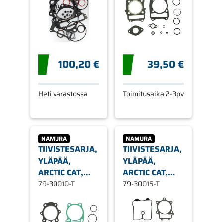
100,20 €
39,50 €
Heti varastossa
Toimitusaika 2-3pv
NAMURA
NAMURA
TIIVISTESARJA,
TIIVISTESARJA,
YLÄPÄÄ,
YLÄPÄÄ,
ARCTIC CAT,
ARCTIC CAT,
SUZUKI
79-30010-T
SUZUKI
79-30015-T