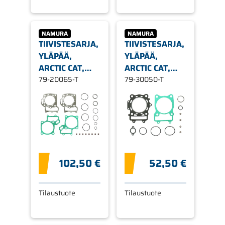
NAMURA
NAMURA
TIIVISTESARJA,
TIIVISTESARJA,
YLÄPÄÄ,
YLÄPÄÄ,
ARCTIC CAT,
ARCTIC CAT,
SUZUKI
79-20065-T
SUZUKI
79-30050-T
102,50 €
52,50 €
Tilaustuote
Tilaustuote