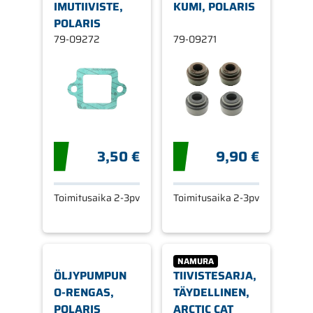
IMUTIIVISTE,
KUMI, POLARIS
POLARIS
79-09272
79-09271
3,50 €
9,90 €
Toimitusaika 2-3pv
Toimitusaika 2-3pv
NAMURA
ÖLJYPUMPUN
TIIVISTESARJA,
O-RENGAS,
TÄYDELLINEN,
POLARIS
ARCTIC CAT