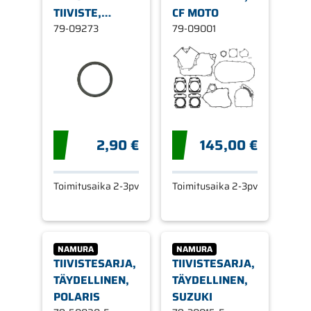
TIIVISTE,
CF MOTO
POLARIS
79-09273
79-09001
2,90 €
145,00 €
Toimitusaika 2-3pv
Toimitusaika 2-3pv
NAMURA
NAMURA
TIIVISTESARJA,
TIIVISTESARJA,
TÄYDELLINEN,
TÄYDELLINEN,
POLARIS
SUZUKI