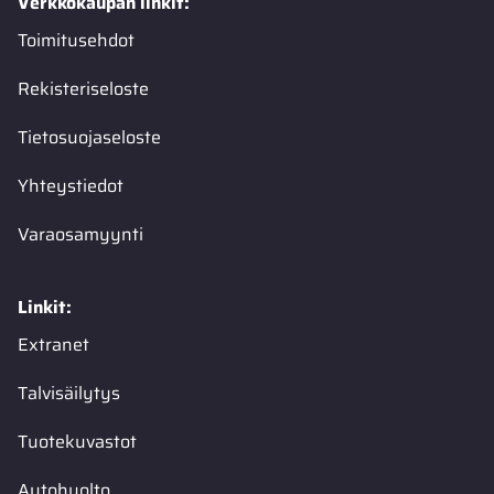
Verkkokaupan linkit:
Toimitusehdot
Rekisteriseloste
Tietosuojaseloste
Yhteystiedot
Varaosamyynti
Linkit:
Extranet
Talvisäilytys
Tuotekuvastot
Autohuolto