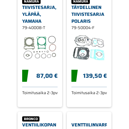
NAMURA
NAMURA
TIIVISTESARJA,
TÄYDELLINEN
YLÄPÄÄ,
TIIVISTESARJA
YAMAHA
POLARIS
79-40008-T
79-50004-F
87,00 €
139,50 €
Toimitusaika 2-3pv
Toimitusaika 2-3pv
BRONCO
VENTIILIKOPAN
VENTTIILINVARREN