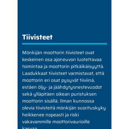
Tiivisteet
Mönkijän moottorin tiivisteet ovat
keskeinen osa ajoneuvon luotettavaa
toimintaa ja moottorin pitkäikäisyyttä.
Laadukkaat tiivisteet varmistavat, että
moottorin eri osat pysyvät tiiviinä,
estäen öljy- ja jäähdytysnestevuodot
sekä ylläpitäen oikean puristuksen
moottorin sisällä. Ilman kunnossa
olevia tiivisteitä mönkijän suorituskyky
heikkenee nopeasti ja riski
vakavammille moottorivaurioille
kasvaa.