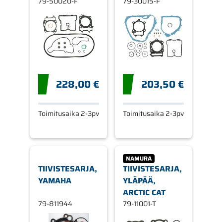
79-50020-F
79-30015-F
228,00 €
203,50 €
Toimitusaika 2-3pv
Toimitusaika 2-3pv
NAMURA
TIIVISTESARJA,
TIIVISTESARJA,
YAMAHA
YLÄPÄÄ,
ARCTIC CAT
79-811944
79-11001-T