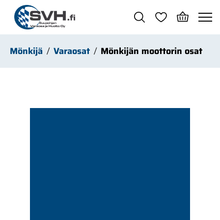
Siirry pääsisältöön
Mönkijä
Varaosat
Mönkijän moottorin osat