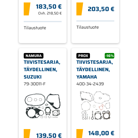
183,50 €
203,50 €
Ovh.
218,50 €
Tilaustuote
Tilaustuote
NAMURA
PROX
-16%
TIIVISTESARJA,
TIIVISTESARJA,
TÄYDELLINEN,
TÄYDELLINEN,
SUZUKI
YAMAHA
79-30011-F
400-34-2439
148,00 €
139,50 €