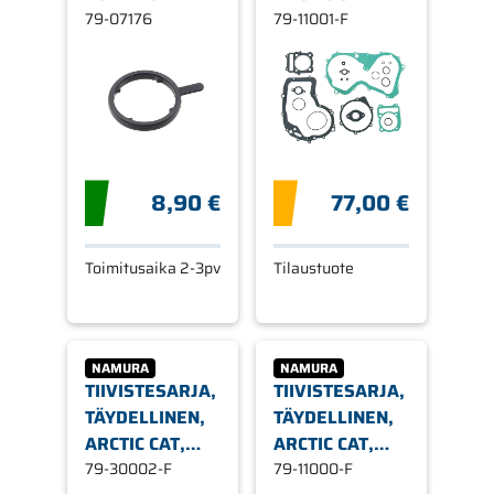
79-07176
79-11001-F
8,90 €
77,00 €
Toimitusaika 2-3pv
Tilaustuote
NAMURA
NAMURA
TIIVISTESARJA,
TIIVISTESARJA,
TÄYDELLINEN,
TÄYDELLINEN,
ARCTIC CAT,
ARCTIC CAT,
KAWASAKI,
79-30002-F
SUZUKI
79-11000-F