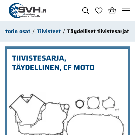
Siirry pääsisältöön
ottorin osat
Tiivisteet
Täydelliset tiivistesarjat
TIIVISTESARJA,
TÄYDELLINEN, CF MOTO
Ohita kuvat