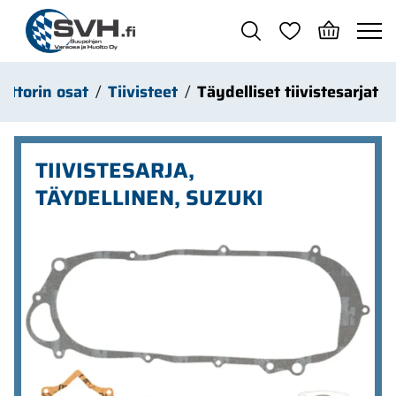
Siirry pääsisältöön
ottorin osat
Tiivisteet
Täydelliset tiivistesarjat
TIIVISTESARJA,
TÄYDELLINEN, SUZUKI
Ohita kuvat