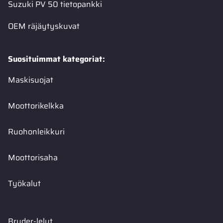
Suzuki PV 50 tietopankki
OEM räjäytyskuvat
Suosituimmat kategoriat:
Maskisuojat
Moottorikelkka
Ruohonleikkuri
Moottorisaha
Työkalut
Bruder-lelut