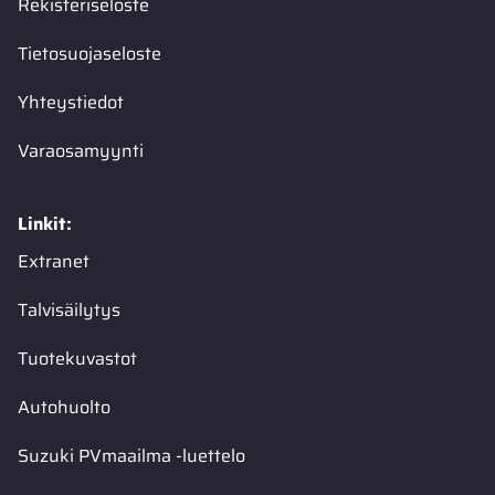
Rekisteriseloste
Tietosuojaseloste
Yhteystiedot
Varaosamyynti
Linkit:
Extranet
Talvisäilytys
Tuotekuvastot
Autohuolto
Suzuki PVmaailma -luettelo