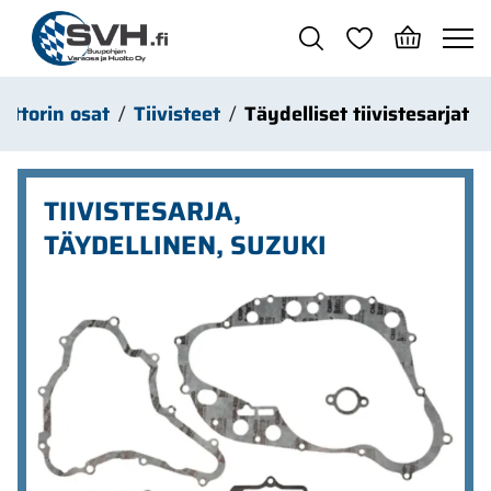
Siirry pääsisältöön
ottorin osat
Tiivisteet
Täydelliset tiivistesarjat
TIIVISTESARJA,
TÄYDELLINEN, SUZUKI
Ohita kuvat