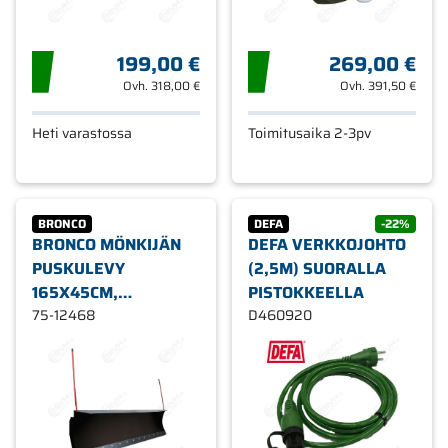
199,00 €
269,00 €
Ovh.
318,00 €
Ovh.
391,50 €
Heti varastossa
Toimitusaika 2-3pv
BRONCO
DEFA
-22%
BRONCO MÖNKIJÄN
DEFA VERKKOJOHTO
PUSKULEVY
(2,5M) SUORALLA
165X45CM,
PISTOKKEELLA
MERKKIANTENNILLA
75-12468
D460920