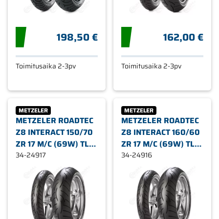
198,50 €
162,00 €
Toimitusaika 2-3pv
Toimitusaika 2-3pv
METZELER
METZELER
METZELER ROADTEC
METZELER ROADTEC
Z8 INTERACT 150/70
Z8 INTERACT 160/60
ZR 17 M/C (69W) TL
ZR 17 M/C (69W) TL
TAAKSE (M -
34-24917
TAAKSE (M -
34-24916
NORMAL)
NORMAL)
MOOTTORIPYÖRÄN
MOOTTORIPYÖRÄN
RENGAS
RENGAS