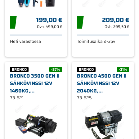
199,00 €
209,00 €
Ovh.
499,00 €
Ovh.
299,50 €
Heti varastossa
Toimitusaika 2-3pv
BRONCO
-37%
BRONCO
-31%
BRONCO 3500 GEN II
BRONCO 4500 GEN II
SÄHKÖVINSSI 12V
SÄHKÖVINSSI 12V
1460KG,
2040KG,
SYNTEETTINEN KÖYSI
73-621
TERÄSVAIJERI
73-625