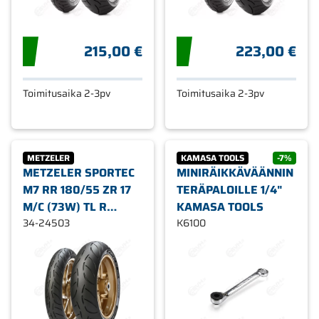
215,00 €
223,00 €
Toimitusaika 2-3pv
Toimitusaika 2-3pv
METZELER
KAMASA TOOLS
-7%
METZELER SPORTEC
MINIRÄIKKÄVÄÄNNIN
M7 RR 180/55 ZR 17
TERÄPALOILLE 1/4"
M/C (73W) TL R
KAMASA TOOLS
MOOTTORIPYÖRÄN
34-24503
K6100
RENGAS