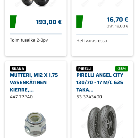
16,70 €
193,00 €
Ovh.
18,00 €
Toimitusaika 2-3pv
Heti varastossa
SKANA
PIRELLI
-25%
MUTTERI, M12 X 1,75
PIRELLI ANGEL CITY
VASENKÄTINEN
130/70 - 17 M/C 62S
KIERRE,
TAKA
HUSQVARNA,
447-72240
MOOTTORIPYÖRÄN
53-3243400
JONSERED, PARTNER
RENGAS