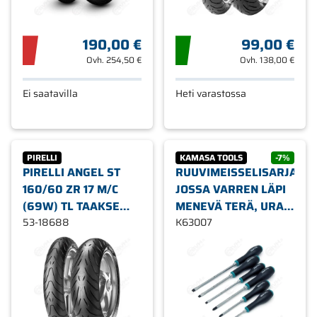
190,00 €
99,00 €
Ovh.
254,50 €
Ovh.
138,00 €
Ei saatavilla
Heti varastossa
PIRELLI
KAMASA TOOLS
-7%
PIRELLI ANGEL ST
RUUVIMEISSELISARJA,
160/60 ZR 17 M/C
JOSSA VARREN LÄPI
(69W) TL TAAKSE
MENEVÄ TERÄ, URA
MOOTTORIPYÖRÄN
53-18688
JA RISTIPÄÄ KAMASA
K63007
RENGAS
TOOLS