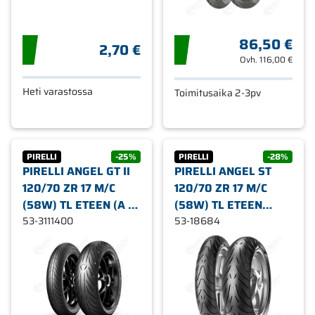
86,50 €
2,70 €
Ovh.
116,00 €
Heti varastossa
Toimitusaika 2-3pv
PIRELLI
-25%
PIRELLI
-28%
PIRELLI ANGEL GT II
PIRELLI ANGEL ST
120/70 ZR 17 M/C
120/70 ZR 17 M/C
(58W) TL ETEEN (A -
(58W) TL ETEEN
VAHVISTETTU 2-PLY)
53-3111400
MOOTTORIPYÖRÄN
53-18684
MOOTTORIPYÖRÄN
RENGAS
RENGAS