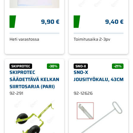
9,90 €
9,40 €
Heti varastossa
Toimitusaika 2-3pv
SKIPROTEC
-30%
SNO-X
-21%
SKIPROTEC
SNO-X
SÄÄDETTÄVÄ KELKAN
JOUSITYÖKALU, 43CM
SIIRTOSARJA (PARI)
92-291
92-12626