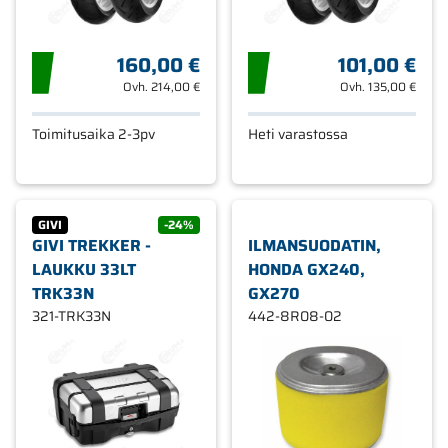
160,00 €
101,00 €
Ovh.
214,00 €
Ovh.
135,00 €
Toimitusaika 2-3pv
Heti varastossa
GIVI
-24%
GIVI TREKKER -
ILMANSUODATIN,
LAUKKU 33LT
HONDA GX240,
TRK33N
GX270
321-TRK33N
442-8R08-02