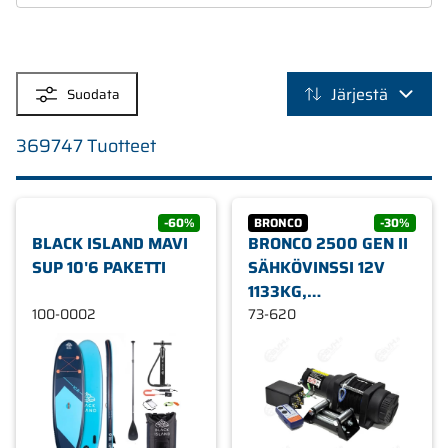
SUODATTIMET
Järjestä
Suodata
369747 Tuotteet
-60%
BRONCO
-30%
BLACK ISLAND MAVI
BRONCO 2500 GEN II
SUP 10'6 PAKETTI
SÄHKÖVINSSI 12V
1133KG,
100-0002
SYNTEETTINEN KÖYSI
73-620