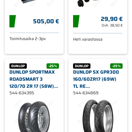
29,90 €
505,00 €
Ovh.
38,50 €
Toimitusaika 2-3pv
Heti varastossa
DUNLOP
-25%
DUNLOP
-25%
DUNLOP SPORTMAX
DUNLOP SX GPR300
ROADSMART 3
160/60ZR17 (69W)
120/70 ZR 17 (58W)
TL RE
TL FR
544-634395
MOOTTORIPYÖRÄN
544-634869
MOOTTORIPYÖRÄN
RENGAS
RENGAS