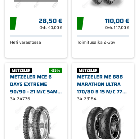
28,50 €
110,00 €
Ovh.
40,00 €
Ovh.
147,00 €
Heti varastossa
Toimitusaika 2-3pv
METZELER
-25%
METZELER
METZELER MCE 6
METZELER ME 888
DAYS EXTREME
MARATHON ULTRA
90/90 - 21 M/C 54M
170/80 B 15 M/C 77H
M+S F
34-24776
TL TAAKSE
34-23184
MOOTTORIPYÖRÄN
MOOTTORIPYÖRÄN
RENGAS
RENGAS