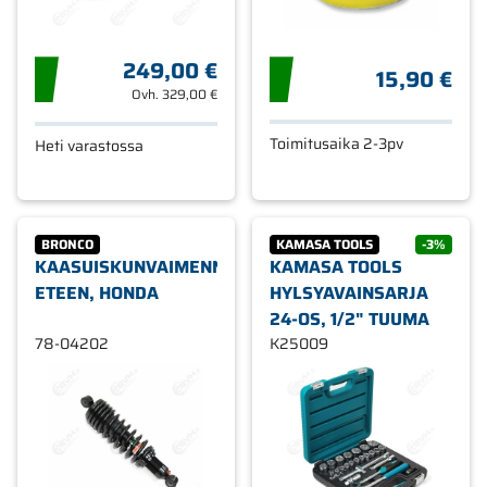
249,00 €
15,90 €
Ovh.
329,00 €
Toimitusaika 2-3pv
Heti varastossa
BRONCO
KAMASA TOOLS
-3%
KAASUISKUNVAIMENNIN,
KAMASA TOOLS
ETEEN, HONDA
HYLSYAVAINSARJA
24-OS, 1/2" TUUMA
78-04202
K25009