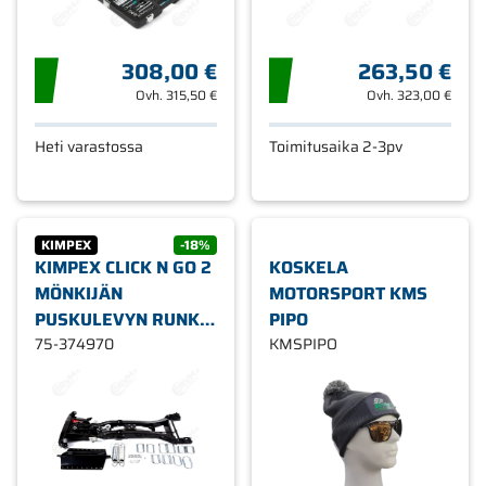
308,00 €
263,50 €
Ovh.
315,50 €
Ovh.
323,00 €
Heti varastossa
Toimitusaika 2-3pv
KIMPEX
-18%
KIMPEX CLICK N GO 2
KOSKELA
MÖNKIJÄN
MOTORSPORT KMS
PUSKULEVYN RUNKO
PIPO
UTV
75-374970
KMSPIPO