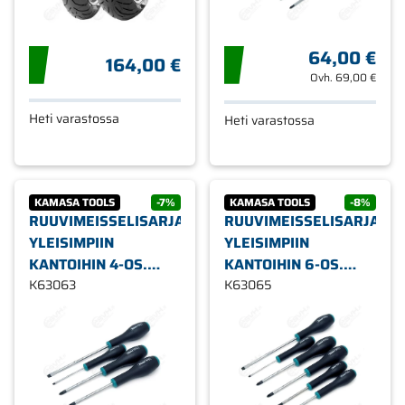
64,00 €
164,00 €
Ovh.
69,00 €
Heti varastossa
Heti varastossa
KAMASA TOOLS
-7%
KAMASA TOOLS
-8%
RUUVIMEISSELISARJA,
RUUVIMEISSELISARJA,
YLEISIMPIIN
YLEISIMPIIN
KANTOIHIN 4-OS.
KANTOIHIN 6-OS.
KAMASA TOOLS
K63063
KAMASA TOOLS
K63065