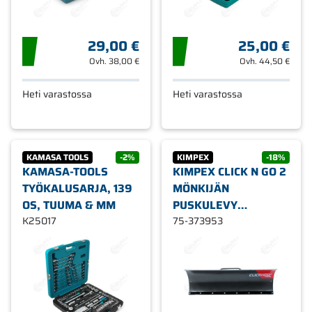
29,00 €
25,00 €
Ovh.
38,00 €
Ovh.
44,50 €
Heti varastossa
Heti varastossa
KAMASA TOOLS
-2%
KIMPEX
-18%
KAMASA-TOOLS
KIMPEX CLICK N GO 2
TYÖKALUSARJA, 139
MÖNKIJÄN
OS, TUUMA & MM
PUSKULEVY
K25017
152X43CM
75-373953