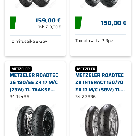
159,00 €
150,00 €
Ovh.
213,00 €
Toimitusaika 2-3pv
Toimitusaika 2-3pv
METZELER
METZELER
METZELER ROADTEC
METZELER ROADTEC
Z6 180/55 ZR 17 M/C
Z8 INTERACT 120/70
(73W) TL TAAKSE
ZR 17 M/C (58W) TL
MOOTTORIPYÖRÄN
34-14486
ETEEN (M - NORMAL)
34-22836
RENGAS