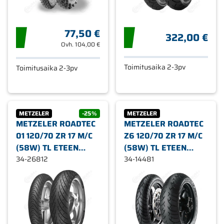
77,50 €
322,00 €
Ovh.
104,00 €
Toimitusaika 2-3pv
Toimitusaika 2-3pv
METZELER
-25%
METZELER
METZELER ROADTEC
METZELER ROADTEC
01 120/70 ZR 17 M/C
Z6 120/70 ZR 17 M/C
(58W) TL ETEEN
(58W) TL ETEEN
(HWM - HEVY
34-26812
MOOTTORIPYÖRÄN
34-14481
WEIGHT MC)
RENGAS
MOOTTORIPYÖRÄN
RENGAS