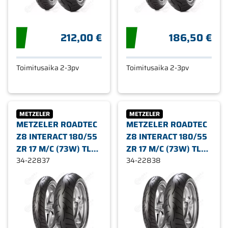
212,00 €
186,50 €
Toimitusaika 2-3pv
Toimitusaika 2-3pv
METZELER
METZELER
METZELER ROADTEC
METZELER ROADTEC
Z8 INTERACT 180/55
Z8 INTERACT 180/55
ZR 17 M/C (73W) TL
ZR 17 M/C (73W) TL
TAAKSE (M -
34-22837
TAAKSE (O -
34-22838
NORMAL)
REINFORDED)