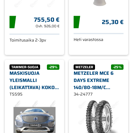
755,50 €
25,30 €
Ovh.
926,00 €
Heti varastossa
Toimitusaika 2-3pv
TAMMER-SUOJA
-29%
METZELER
-25%
MASKISUOJA
METZELER MCE 6
YLEISMALLI
DAYS EXTREME
(LEIKATTAVA) KOKO
140/80-18M/C
44 X 110CM
TS595
MOOTTORIPYÖRÄN
34-24777
RENGAS