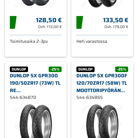
128,50 €
133,50 €
Ovh.
172,00 €
Ovh.
179,00 €
Toimitusaika 2-3pv
Heti varastossa
DUNLOP
-25%
DUNLOP
-25%
DUNLOP SX GPR300
DUNLOP SX GPR300F
190/50ZR17 (73W) TL
120/70ZR17 (58W) TL
RE
MOOTTORIPYÖRÄN
MOOTTORIPYÖRÄN
544-634870
RENGAS
544-634865
RENGAS