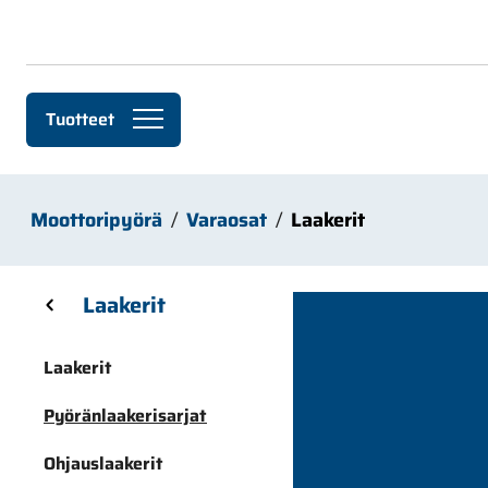
Siirry pääsisältöön
Tuotteet
Moottoripyörä
Varaosat
Laakerit
Skip sidebar menu
Laakerit
Laakerit
Pyöränlaakerisarjat
Ohjauslaakerit