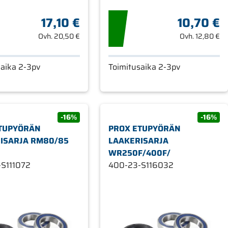
17,10 €
10,70 €
Ovh.
20,50 €
Ovh.
12,80 €
saika 2-3pv
Toimitusaika 2-3pv
-16%
-16%
TUPYÖRÄN
PROX ETUPYÖRÄN
ISARJA RM80/85
LAAKERISARJA
WR250F/400F/
S111072
400-23-S116032