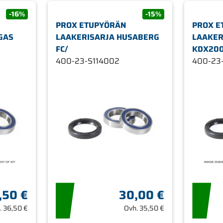
-16%
-15%
PROX ETUPYÖRÄN
PROX E
GAS
LAAKERISARJA HUSABERG
LAAKER
FC/
KDX200
400-23-S114002
400-23
,50 €
30,00 €
.
36,50 €
Ovh.
35,50 €