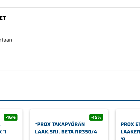
ET
ntaan
-16%
-15%
*PROX TAKAPYÖRÄN
PROX E
 '1
LAAK.SRJ. BETA RR350/4
LAAKER
'8