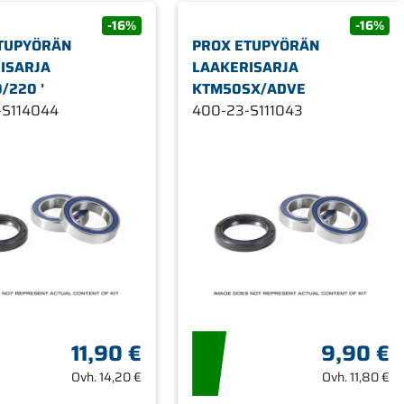
-16%
-16%
TUPYÖRÄN
PROX ETUPYÖRÄN
ISARJA
LAAKERISARJA
/220 '
KTM50SX/ADVE
-S114044
400-23-S111043
11,90 €
9,90 €
Ovh.
14,20 €
Ovh.
11,80 €