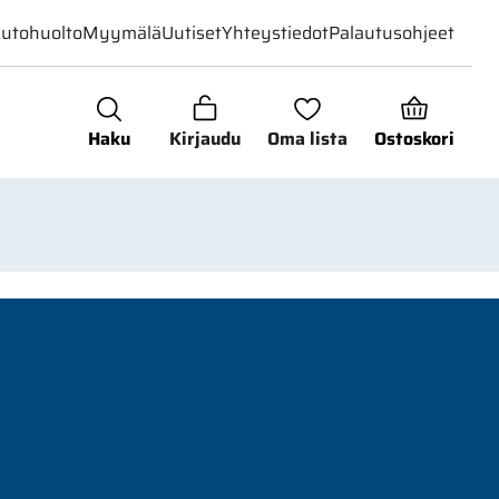
utohuolto
Myymälä
Uutiset
Yhteystiedot
Palautusohjeet
Haku
Kirjaudu
Oma lista
Ostoskori