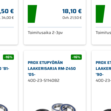
,50 €
18,10 €
.
34,00 €
Ovh.
21,50 €
Toimitusaika 2-3pv
Toimitu
-16%
-16%
PROX ETUPYÖRÄN
PROX E
 '81-
LAAKERISARJA RM-Z450
LAAKER
'05-
'90-
400-23-S114082
400-23-