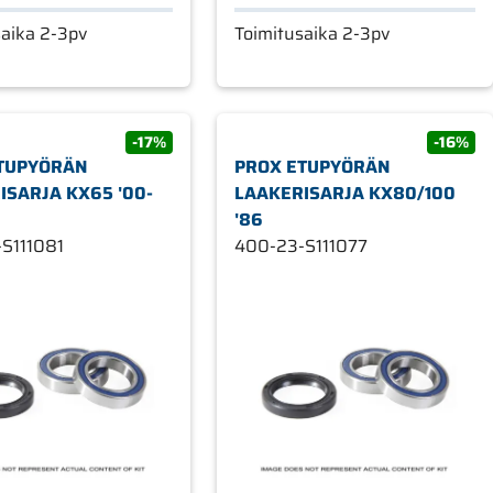
saika 2-3pv
Toimitusaika 2-3pv
-17%
-16%
TUPYÖRÄN
PROX ETUPYÖRÄN
ISARJA KX65 '00-
LAAKERISARJA KX80/100
'86
S111081
400-23-S111077