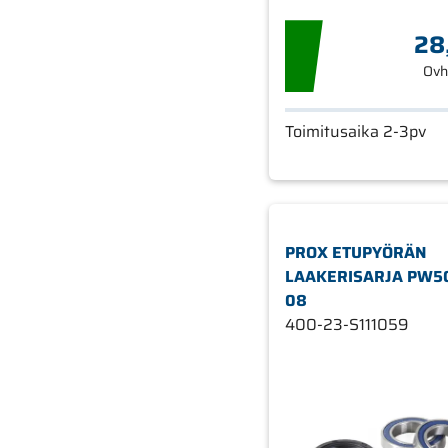
28
Ovh
Toimitusaika 2-3pv
PROX ETUPYÖRÄN
LAAKERISARJA PW50
08
400-23-S111059