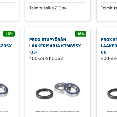
Toimitusaika 2-3pv
Toimitu
-16%
-16%
PROX ETUPYÖRÄN
PROX E
520SX
LAAKERISARJA KTM85SX
LAAKER
'03-
08
400-23-S110063
400-23-