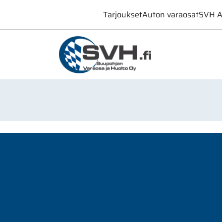
Tarjoukset
Auton varaosat
SVH A