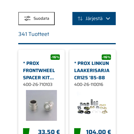
SUODATTIMET
Järjestä
Suodata
341 Tuotteet
-16%
-16%
* PROX
* PROX LINKUN
FRONTWHEEL
LAAKERISARJA
SPACER KIT
CR125 '85-88
KTM85SX '1
400-26-710103
400-26-110016
33,50 €
104,00 €