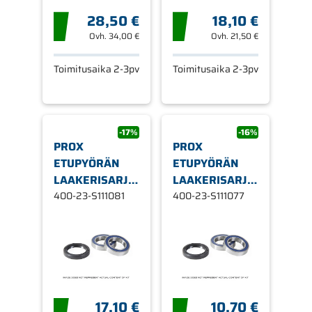
28,50 €
18,10 €
Ovh.
34,00 €
Ovh.
21,50 €
Toimitusaika 2-3pv
Toimitusaika 2-3pv
-17%
-16%
PROX
PROX
ETUPYÖRÄN
ETUPYÖRÄN
LAAKERISARJA
LAAKERISARJA
KX65 '00-08
400-23-S111081
KX80/100 '86
400-23-S111077
17,10 €
10,70 €