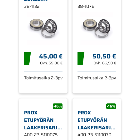
38-1132
38-1076
45,00 €
50,50 €
Ovh.
59,00 €
Ovh.
66,50 €
Toimitusaika 2-3pv
Toimitusaika 2-3pv
-16%
-16%
PROX
PROX
ETUPYÖRÄN
ETUPYÖRÄN
LAAKERISARJA
LAAKERISARJA
CR250/500 '8
400-23-S110075
GAS GAS EC/M
400-23-S110070