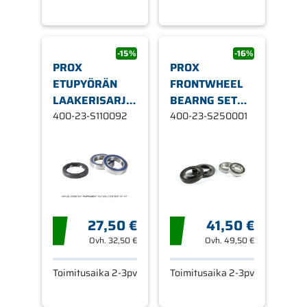
-15%
-16%
PROX
PROX
ETUPYÖRÄN
FRONTWHEEL
LAAKERISARJA
BEARNG SET
YZ125/250 '9
400-23-S110092
TM125-300 '97
400-23-S250001
27,50 €
41,50 €
Ovh.
32,50 €
Ovh.
49,50 €
Toimitusaika 2-3pv
Toimitusaika 2-3pv