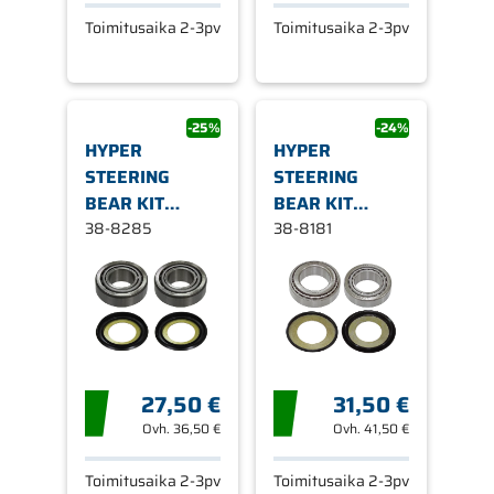
Toimitusaika 2-3pv
Toimitusaika 2-3pv
-25%
-24%
HYPER
HYPER
STEERING
STEERING
BEAR KIT
BEAR KIT
20X42X15 2PCS
38-8285
26X47X15 &
38-8181
30X51
27,50 €
31,50 €
Ovh.
36,50 €
Ovh.
41,50 €
Toimitusaika 2-3pv
Toimitusaika 2-3pv