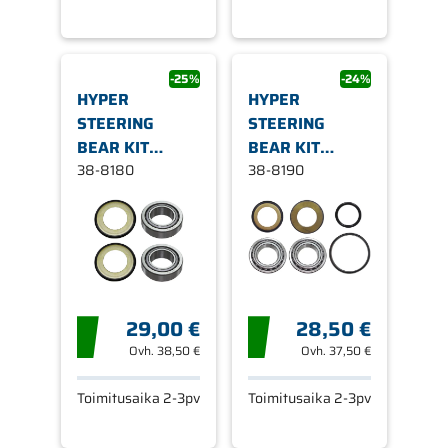
-25%
-24%
HYPER
HYPER
STEERING
STEERING
BEAR KIT
BEAR KIT
26X47X15 2PCS
38-8180
29X50X15 2PCS
38-8190
29,00 €
28,50 €
Ovh.
38,50 €
Ovh.
37,50 €
Toimitusaika 2-3pv
Toimitusaika 2-3pv