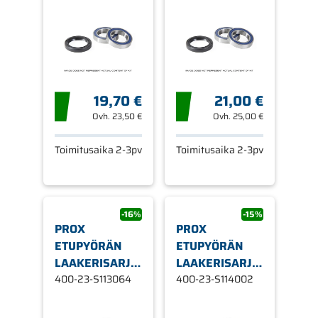
19,70 €
21,00 €
Ovh.
23,50 €
Ovh.
25,00 €
Toimitusaika 2-3pv
Toimitusaika 2-3pv
-16%
-15%
PROX
PROX
ETUPYÖRÄN
ETUPYÖRÄN
LAAKERISARJA
LAAKERISARJA
GAS GAS EC20
400-23-S113064
HUSABERG FC/
400-23-S114002