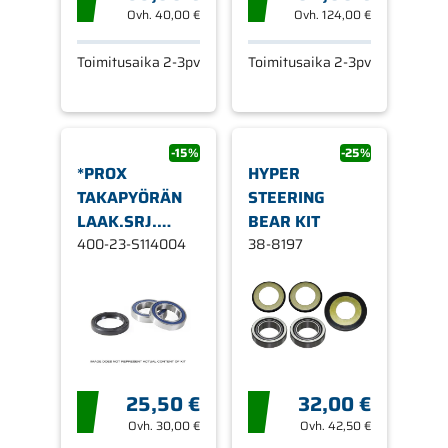
Ovh.
40,00 €
Ovh.
124,00 €
Toimitusaika 2-3pv
Toimitusaika 2-3pv
-15%
-25%
*PROX
HYPER
TAKAPYÖRÄN
STEERING
LAAK.SRJ.
BEAR KIT
BETA RR350/4
400-23-S114004
38-8197
25,50 €
32,00 €
Ovh.
30,00 €
Ovh.
42,50 €