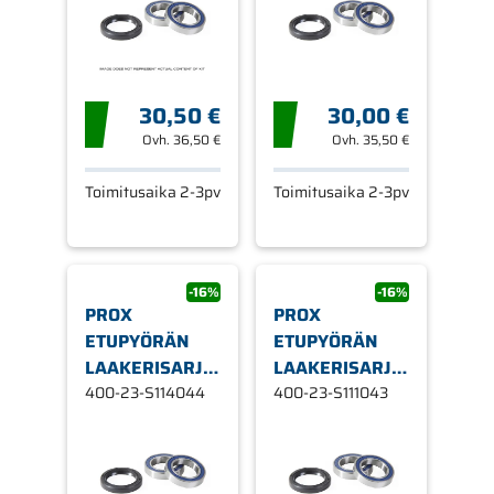
30,50 €
30,00 €
Ovh.
36,50 €
Ovh.
35,50 €
Toimitusaika 2-3pv
Toimitusaika 2-3pv
-16%
-16%
PROX
PROX
ETUPYÖRÄN
ETUPYÖRÄN
LAAKERISARJA
LAAKERISARJA
KDX200/220 '
400-23-S114044
KTM50SX/ADVE
400-23-S111043