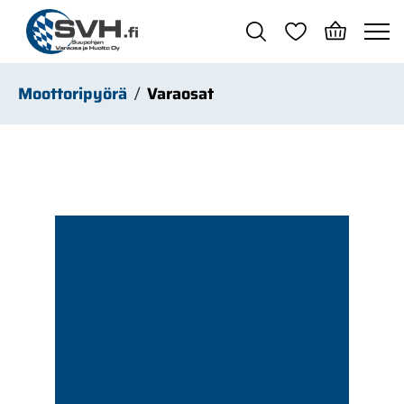
Siirry pääsisältöön
Moottoripyörä
Varaosat