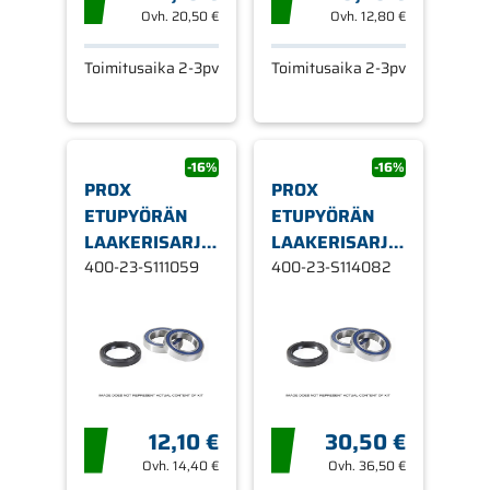
Ovh.
20,50 €
Ovh.
12,80 €
Toimitusaika 2-3pv
Toimitusaika 2-3pv
-16%
-16%
PROX
PROX
ETUPYÖRÄN
ETUPYÖRÄN
LAAKERISARJA
LAAKERISARJA
PW50 '81-08
400-23-S111059
RM-Z450 '05-
400-23-S114082
12,10 €
30,50 €
Ovh.
14,40 €
Ovh.
36,50 €