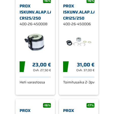
-16%
-16%
PROX
PROX
ISKUNV.ALAP.LAAKERI.SRJ
ISKUNV.ALAP.LAAKERI.S
CR125/250
CR125/250
400-26-450008
400-26-450006
23,00 €
31,00 €
Ovh.
27,50 €
Ovh.
37,00 €
Heti varastossa
Toimitusaika 2-3pv
-16%
-17%
PROX
PROX