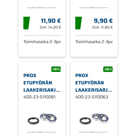
11,90 €
9,90 €
Ovh.
14,20 €
Ovh.
11,80 €
Toimitusaika 2-3pv
Toimitusaika 2-3pv
-16%
-16%
PROX
PROX
ETUPYÖRÄN
ETUPYÖRÄN
LAAKERISARJA
LAAKERISARJA
KTM520SX '01
400-23-S110081
KTM85SX '03-
400-23-S110063