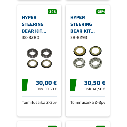
-24%
-25%
HYPER
HYPER
STEERING
STEERING
BEAR KIT
BEAR KIT
30X50X13 2PCS
38-8280
30X50X15 2PCS
38-8293
30,00 €
30,50 €
Ovh.
39,50 €
Ovh.
40,50 €
Toimitusaika 2-3pv
Toimitusaika 2-3pv