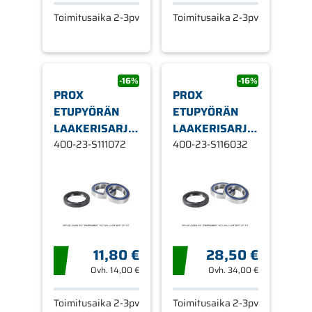
Toimitusaika 2-3pv
Toimitusaika 2-3pv
-16%
-16%
PROX
PROX
ETUPYÖRÄN
ETUPYÖRÄN
LAAKERISARJA
LAAKERISARJA
RM80/85 '90-
400-23-S111072
WR250F/400F/
400-23-S116032
11,80 €
28,50 €
Ovh.
14,00 €
Ovh.
34,00 €
Toimitusaika 2-3pv
Toimitusaika 2-3pv