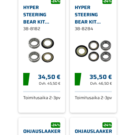
-24%
-24%
HYPER
HYPER
STEERING
STEERING
BEAR KIT
BEAR KIT
30X51X15 2PCS
38-8182
30X52X16 2PCS
38-8284
34,50 €
35,50 €
Ovh.
45,50 €
Ovh.
46,50 €
Toimitusaika 2-3pv
Toimitusaika 2-3pv
-24%
-24%
OHJAUSLAAKERISARJA
OHJAUSLAAKERISARJA