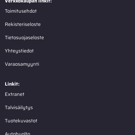
Verkkokaupan linkit:
Toimitusehdot
Rekisteriseloste
Tietosuojaseloste
Yhteystiedot
Varaosamyynti
Linkit:
Extranet
Talvisäilytys
Tuotekuvastot
Autohuolto