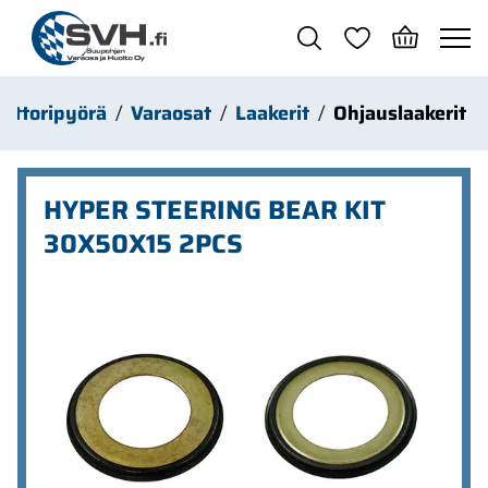
Siirry pääsisältöön
ottoripyörä
Varaosat
Laakerit
Ohjauslaakerit
HYPER STEERING BEAR KIT
30X50X15 2PCS
Ohita kuvat