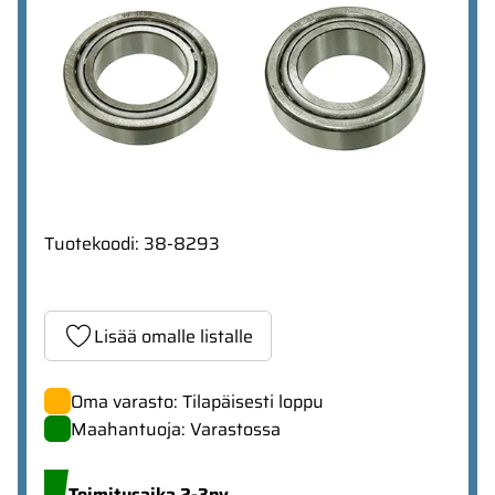
Tuotekoodi
:
38-8293
Lisää omalle listalle
Oma varasto: Tilapäisesti loppu
Maahantuoja: Varastossa
Toimitusaika 2-3pv