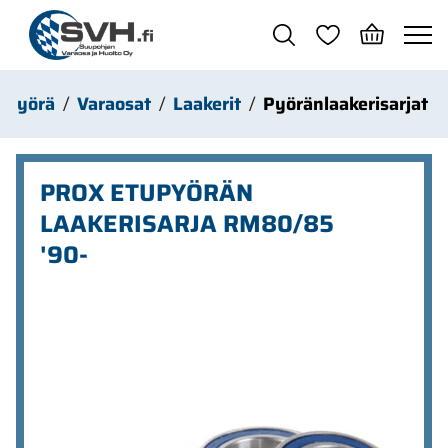
Siirry pääsisältöön
ipyörä
Varaosat
Laakerit
Pyöränlaakerisarjat
PROX ETUPYÖRÄN
LAAKERISARJA RM80/85
'90-
Ohita kuvat