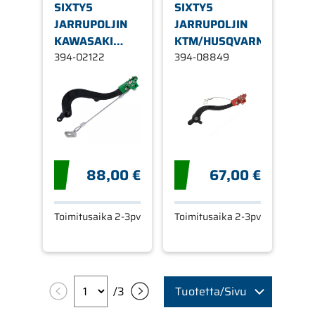
SIXTY5
SIXTY5
JARRUPOLJIN
JARRUPOLJIN
KAWASAKI
KTM/HUSQVARNA
KX250F/KX450F
394-02122
394-08849
88,00 €
67,00 €
Toimitusaika 2-3pv
Toimitusaika 2-3pv
/
3
Tuotetta/Sivu