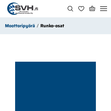
Siirry pääsisältöön
Moottoripyörä
Runko-osat