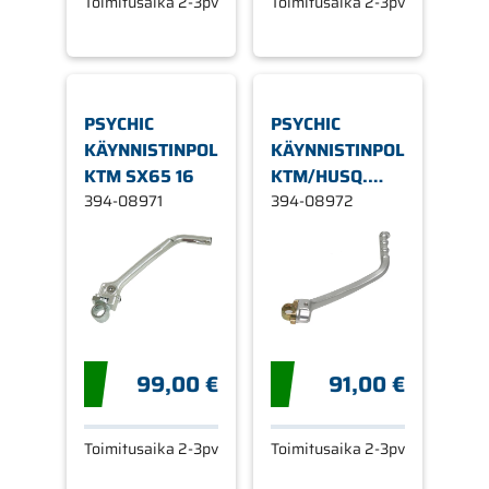
Toimitusaika 2-3pv
Toimitusaika 2-3pv
PSYCHIC
PSYCHIC
KÄYNNISTINPOLJIN
KÄYNNISTINPOLJIN
KTM SX65 16
KTM/HUSQ.
394-08971
SX250/TC250
394-08972
17
99,00 €
91,00 €
Toimitusaika 2-3pv
Toimitusaika 2-3pv