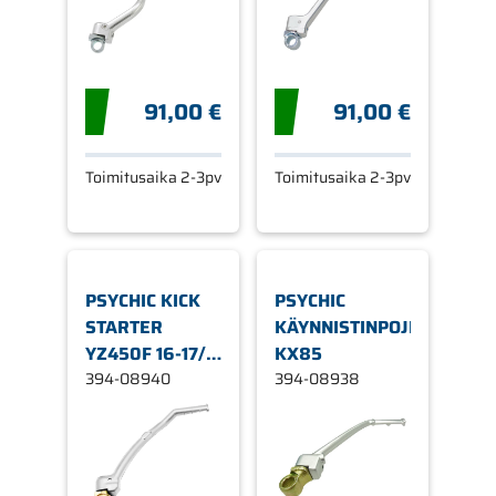
91,00 €
91,00 €
Toimitusaika 2-3pv
Toimitusaika 2-3pv
PSYCHIC KICK
PSYCHIC
STARTER
KÄYNNISTINPOJIN
YZ450F 16-17/
KX85
WR450
394-08940
394-08938