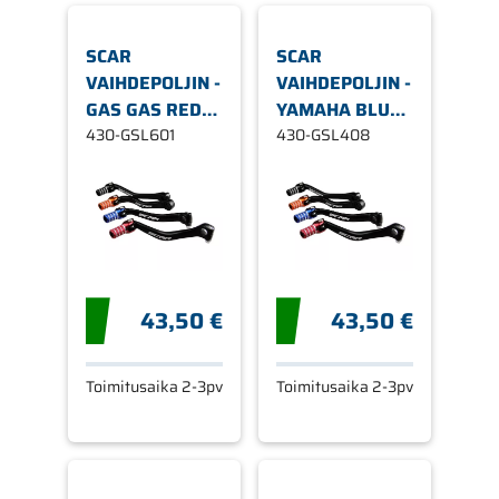
SCAR
SCAR
VAIHDEPOLJIN -
VAIHDEPOLJIN -
GAS GAS RED
YAMAHA BLUE
TIP
430-GSL601
TIP
430-GSL408
43,50 €
43,50 €
Toimitusaika 2-3pv
Toimitusaika 2-3pv