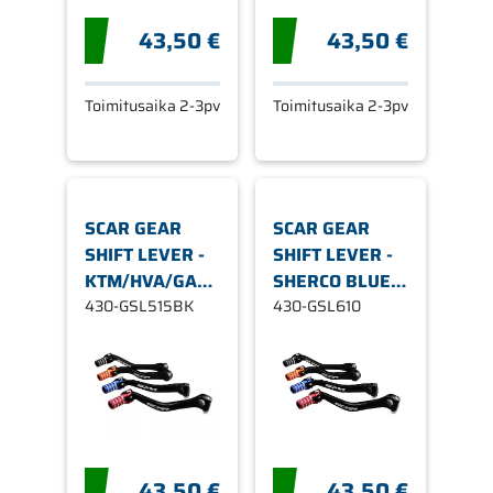
43,50 €
43,50 €
Toimitusaika 2-3pv
Toimitusaika 2-3pv
SCAR GEAR
SCAR GEAR
SHIFT LEVER -
SHIFT LEVER -
KTM/HVA/GASGAS
SHERCO BLUE
BLACK TIP
430-GSL515BK
TIP
430-GSL610
43,50 €
43,50 €