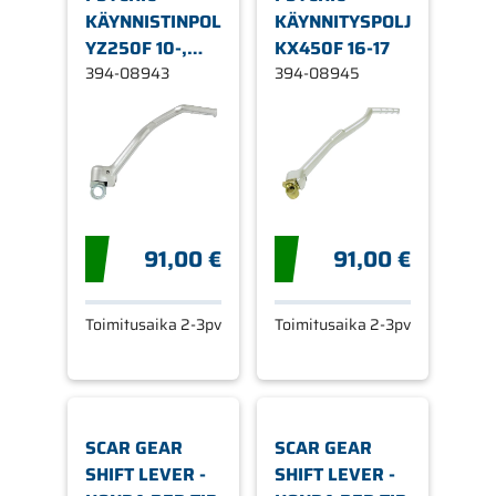
KÄYNNISTINPOLJIN
KÄYNNITYSPOLJIN
YZ250F 10-,
KX450F 16-17
WR250F 15-
394-08943
394-08945
91,00 €
91,00 €
Toimitusaika 2-3pv
Toimitusaika 2-3pv
SCAR GEAR
SCAR GEAR
SHIFT LEVER -
SHIFT LEVER -