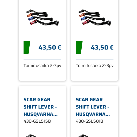
43,50 €
43,50 €
Toimitusaika 2-3pv
Toimitusaika 2-3pv
SCAR GEAR
SCAR GEAR
SHIFT LEVER -
SHIFT LEVER -
HUSQVARNA
HUSQVARNA
BLUE T
430-GSL515B
BLUE TIP
430-GSL501B