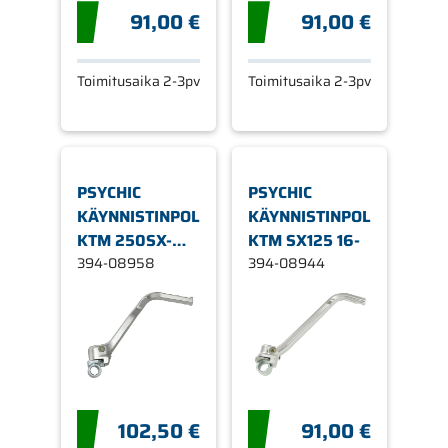
91,00 €
91,00 €
Toimitusaika 2-3pv
Toimitusaika 2-3pv
PSYCHIC
PSYCHIC
KÄYNNISTINPOLJIN
KÄYNNISTINPOLJIN
KTM 250SX-
KTM SX125 16-
F/350EXC-F
394-08958
394-08944
102,50 €
91,00 €