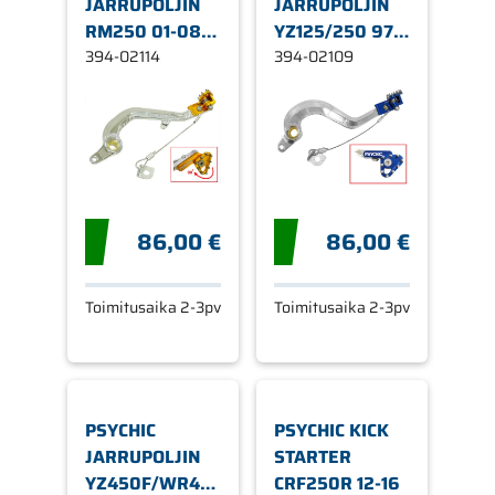
JARRUPOLJIN
JARRUPOLJIN
RM250 01-08
YZ125/250 97-
KULTA
394-02114
14 SINI
394-02109
86,00 €
86,00 €
Toimitusaika 2-3pv
Toimitusaika 2-3pv
PSYCHIC
PSYCHIC KICK
JARRUPOLJIN
STARTER
YZ450F/WR450F
CRF250R 12-16