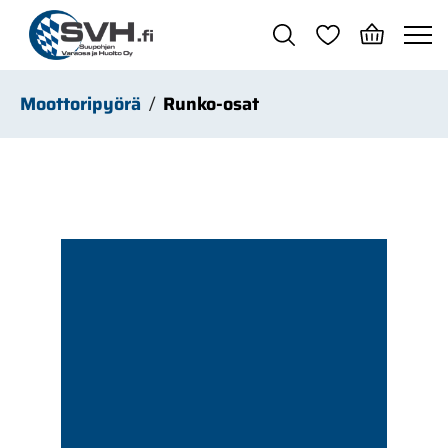
Siirry pääsisältöön
Moottoripyörä
Runko-osat