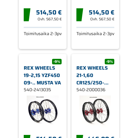
514,50 €
514,50 €
Ovh.
567,50 €
Ovh.
567,50 €
Toimitusaika 2-3pv
Toimitusaika 2-3pv
-9%
-9%
REX WHEELS
REX WHEELS
19-2,15 YZF450
21-1,60
09-.. MUSTA VA
CR125/250-
540-2413035
CRF250/450
540-2000036