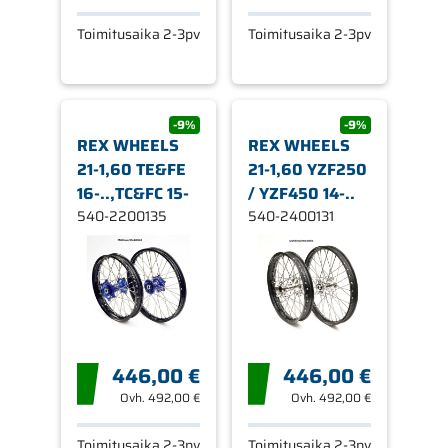
Toimitusaika 2-3pv
Toimitusaika 2-3pv
-9%
-9%
REX WHEELS
REX WHEELS
21-1,60 TE&FE
21-1,60 YZF250
16-..,TC&FC 15-
/ YZF450 14-..
540-2200135
540-2400131
446,00 €
446,00 €
Ovh.
492,00 €
Ovh.
492,00 €
Toimitusaika 2-3pv
Toimitusaika 2-3pv