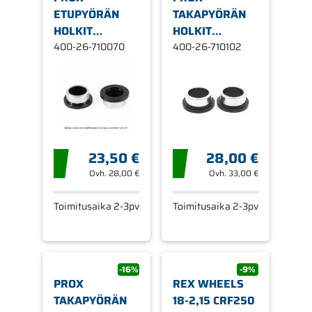
ETUPYÖRÄN
TAKAPYÖRÄN
HOLKIT
HOLKIT
YZ125/250 '02-
400-26-710070
KTM125/150/250/35
400-26-710102
07 +
23,50 €
28,00 €
Ovh.
28,00 €
Ovh.
33,00 €
Toimitusaika 2-3pv
Toimitusaika 2-3pv
-16%
-9%
PROX
REX WHEELS
TAKAPYÖRÄN
18-2,15 CRF250