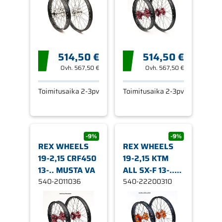
514,50 €
514,50 €
Ovh.
567,50 €
Ovh.
567,50 €
Toimitusaika 2-3pv
Toimitusaika 2-3pv
-9%
-9%
REX WHEELS
REX WHEELS
19-2,15 CRF450
19-2,15 KTM
13-.. MUSTA VA
ALL SX-F 13-..
540-2011036
MU
540-22200310