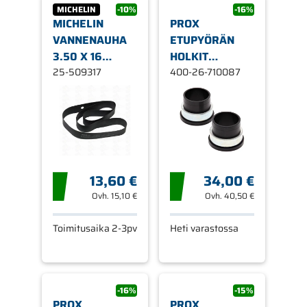
MICHELIN
-10%
-16%
MICHELIN
PROX
VANNENAUHA
ETUPYÖRÄN
3.50 X 16
HOLKIT
(1050X45)
25-509317
KTM125-530SX-
400-26-710087
EXC '
13,60 €
34,00 €
Ovh.
15,10 €
Ovh.
40,50 €
Toimitusaika 2-3pv
Heti varastossa
-16%
-15%
PROX
PROX