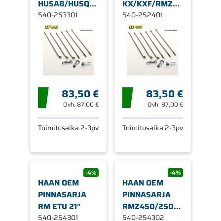
HUSAB/HUSQ/KTM
KX/KXF/RMZ250
ETU 2
540-253301
-06 TA
540-252401
83,50 €
83,50 €
Ovh.
87,00 €
Ovh.
87,00 €
Toimitusaika 2-3pv
Toimitusaika 2-3pv
-4%
-4%
HAAN OEM
HAAN OEM
PINNASARJA
PINNASARJA
RM ETU 21"
RMZ450/250
540-254301
07- ETU 2
540-254302