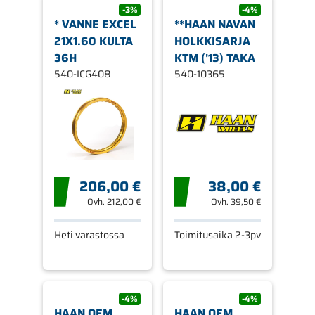
-3%
-4%
* VANNE EXCEL
**HAAN NAVAN
21X1.60 KULTA
HOLKKISARJA
36H
KTM ('13) TAKA
540-ICG408
540-10365
206,00 €
38,00 €
Ovh.
212,00 €
Ovh.
39,50 €
Heti varastossa
Toimitusaika 2-3pv
-4%
-4%
HAAN OEM
HAAN OEM