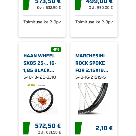
573,50 €
499,00 €
Ovh.
632,50 €
Ovh.
550,00 €
Toimitusaika 2-3pv
Toimitusaika 2-3pv
-9%
HAAN WHEEL
MARCHESINI
SX85 25-.. 16-
ROCK SPOKE
1,85 BLACK
FOR 2.15X19
RIM/ORANGE
540-13420-3310
REAR
543-16-21519-S
HUB
572,50 €
2,10 €
Ovh.
631,50 €