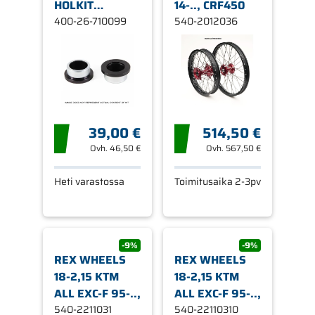
HOLKIT
14-.., CRF450
YZ250/450F
400-26-710099
540-2012036
'09-12
39,00 €
514,50 €
Ovh.
46,50 €
Ovh.
567,50 €
Heti varastossa
Toimitusaika 2-3pv
-9%
-9%
REX WHEELS
REX WHEELS
18-2,15 KTM
18-2,15 KTM
ALL EXC-F 95-..,
ALL EXC-F 95-..,
540-2211031
540-22110310