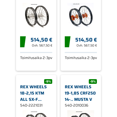
514,50 €
514,50 €
Ovh.
567,50 €
Ovh.
567,50 €
Toimitusaika 2-3pv
Toimitusaika 2-3pv
-9%
-9%
REX WHEELS
REX WHEELS
18-2,15 KTM
19-1,85 CRF250
ALL SX-F
14-.. MUSTA V
13-..,TC
540-2221031
540-2010036