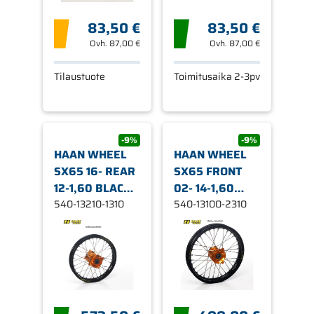
83,50 €
83,50 €
Ovh.
87,00 €
Ovh.
87,00 €
Tilaustuote
Toimitusaika 2-3pv
-9%
-9%
HAAN WHEEL
HAAN WHEEL
SX65 16- REAR
SX65 FRONT
12-1,60 BLACK
02- 14-1,60
R
540-13210-1310
BLACK
540-13100-2310