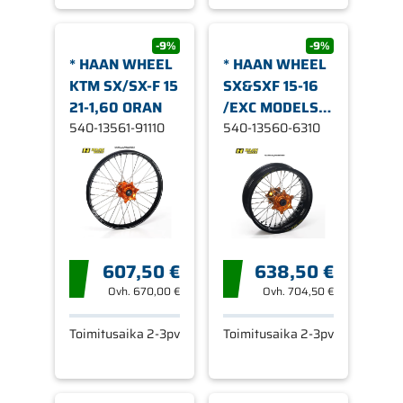
-9%
-9%
* HAAN WHEEL
* HAAN WHEEL
KTM SX/SX-F 15
SX&SXF 15-16
21-1,60 ORAN
/EXC MODELS
540-13561-91110
16
540-13560-6310
607,50 €
638,50 €
Ovh.
670,00 €
Ovh.
704,50 €
Toimitusaika 2-3pv
Toimitusaika 2-3pv