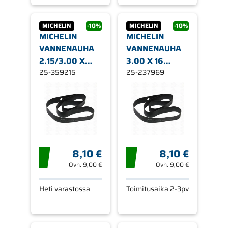
MICHELIN
-10%
MICHELIN
-10%
MICHELIN
MICHELIN
VANNENAUHA
VANNENAUHA
2.15/3.00 X
3.00 X 16
17/18/19
25-359215
(1300X33) D
25-237969
(1200X33)
8,10 €
8,10 €
Ovh.
9,00 €
Ovh.
9,00 €
Heti varastossa
Toimitusaika 2-3pv