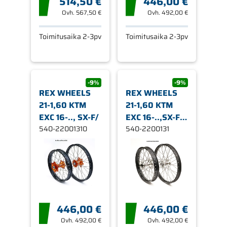
514,50 €
446,00 €
Ovh.
567,50 €
Ovh.
492,00 €
Toimitusaika 2-3pv
Toimitusaika 2-3pv
-9%
-9%
REX WHEELS
REX WHEELS
21-1,60 KTM
21-1,60 KTM
EXC 16-.., SX-F/
EXC 16-..,SX-F
540-22001310
15
540-2200131
446,00 €
446,00 €
Ovh.
492,00 €
Ovh.
492,00 €