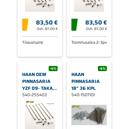
83,50 €
83,50 €
Ovh.
87,00 €
Ovh.
87,00 €
Tilaustuote
Toimitusaika 2-3pv
-4%
-4%
HAAN OEM
HAAN
PINNASARJA
PINNASARJA
YZF 09- TAKA
18" 36 KPL
19"
540-255403
540-1507101