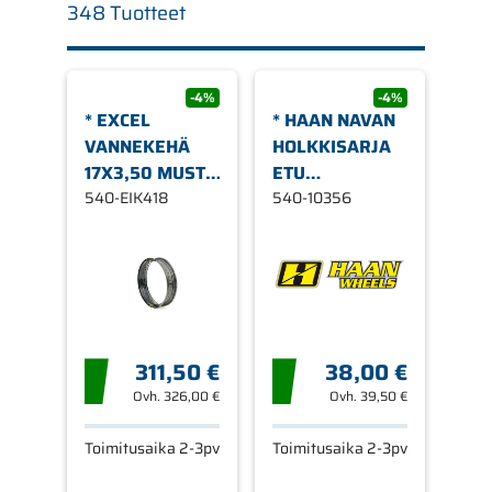
348 Tuotteet
-4%
-4%
* EXCEL
* HAAN NAVAN
VANNEKEHÄ
HOLKKISARJA
17X3,50 MUSTA
ETU
36 REIKÄ
540-EIK418
KTM/HUSQVAR
540-10356
311,50 €
38,00 €
Ovh.
326,00 €
Ovh.
39,50 €
Toimitusaika 2-3pv
Toimitusaika 2-3pv