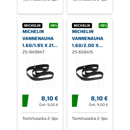
MICHELIN
-10%
MICHELIN
-10%
MICHELIN
MICHELIN
VANNENAUHA
VANNENAUHA
1.60/1.85 X 21
1.60/2.00 X
(1400X25)
25-949947
18/19
25-656415
(1300X25)
8,10 €
8,10 €
Ovh.
9,00 €
Ovh.
9,00 €
Toimitusaika 2-3pv
Toimitusaika 2-3pv