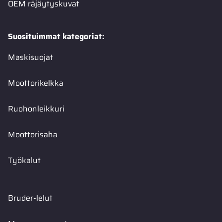
OEM räjäytyskuvat
Suosituimmat kategoriat:
Maskisuojat
Moottorikelkka
Ruohonleikkuri
Moottorisaha
Työkalut
Bruder-lelut