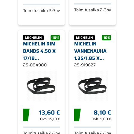
Toimitusaika 2-3pv
Toimitusaika 2-3pv
MICHELIN
-10%
MICHELIN
-10%
MICHELIN RIM
MICHELIN
BANDS 4.50 X
VANNENAUHA
17/18
1.35/1.85 X
(1200X63)
25-084980
17/18
25-919627
(1200X25)
13,60 €
8,10 €
Ovh.
15,10 €
Ovh.
9,00 €
Toimitusaika 2-3pv
Toimitusaika 2-3pv