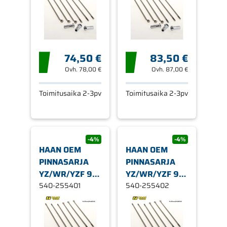
74,50 €
83,50 €
Ovh.
78,00 €
Ovh.
87,00 €
Toimitusaika 2-3pv
Toimitusaika 2-3pv
-4%
-4%
HAAN OEM
HAAN OEM
PINNASARJA
PINNASARJA
YZ/WR/YZF 99-
YZ/WR/YZF 99-
08 TAKA
540-255401
08 TAKA
540-255402