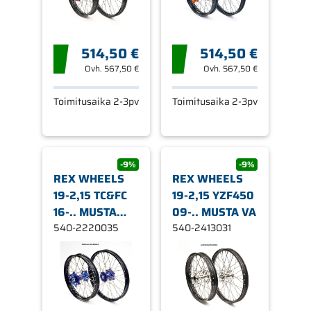
514,50 €
514,50 €
Ovh.
567,50 €
Ovh.
567,50 €
Toimitusaika 2-3pv
Toimitusaika 2-3pv
-9%
-9%
REX WHEELS
REX WHEELS
19-2,15 TC&FC
19-2,15 YZF450
16-.. MUSTA
09-.. MUSTA VA
VAN
540-2220035
540-2413031