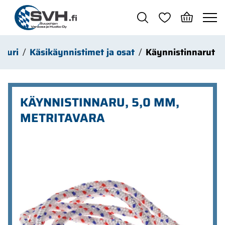
Siirry pääsisältöön
kkuri
Käsikäynnistimet ja osat
Käynnistinnarut
KÄYNNISTINNARU, 5,0 MM,
METRITAVARA
Ohita kuvat