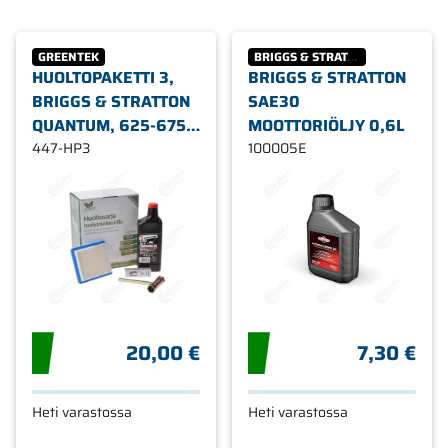
GREENTEK
BRIGGS & STRATTON
HUOLTOPAKETTI 3,
BRIGGS & STRATTON
BRIGGS & STRATTON
SAE30
QUANTUM, 625-675
MOOTTORIÖLJY 0,6L
MOOTTORISARJA,
447-HP3
100005E
3,5-5HP 992233
20,00 €
7,30 €
Heti varastossa
Heti varastossa