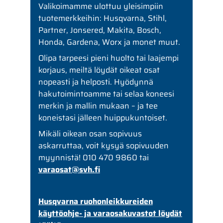
Valikoimamme ulottuu yleisimpiin
tuotemerkkeihin: Husqvarna, Stihl,
Partner, Jonsered, Makita, Bosch,
Honda, Gardena, Worx ja monet muut.
Olipa tarpeesi pieni huolto tai laajempi
korjaus, meiltä löydät oikeat osat
nopeasti ja helposti. Hyödynnä
hakutoimintoamme tai selaa koneesi
merkin ja mallin mukaan – ja tee
koneistasi jälleen huippukuntoiset.
Mikäli oikean osan sopivuus
askarruttaa, voit kysyä sopivuuden
myynnistä! 010 470 9860 tai
varaosat@svh.fi
Husqvarna ruohonleikkureiden
käyttöohje- ja varaosakuvastot löydät