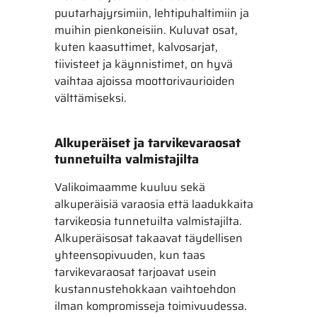
puutarhajyrsimiin, lehtipuhaltimiin ja
muihin pienkoneisiin. Kuluvat osat,
kuten kaasuttimet, kalvosarjat,
tiivisteet ja käynnistimet, on hyvä
vaihtaa ajoissa moottorivaurioiden
välttämiseksi.
Alkuperäiset ja tarvikevaraosat
tunnetuilta valmistajilta
Valikoimaamme kuuluu sekä
alkuperäisiä varaosia että laadukkaita
tarvikeosia tunnetuilta valmistajilta.
Alkuperäisosat takaavat täydellisen
yhteensopivuuden, kun taas
tarvikevaraosat tarjoavat usein
kustannustehokkaan vaihtoehdon
ilman kompromisseja toimivuudessa.