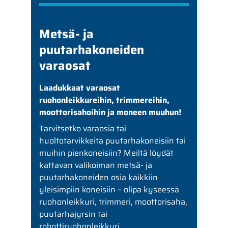
Metsä- ja
puutarhakoneiden
varaosat
Laadukkaat varaosat
ruohonleikkureihin, trimmereihin,
moottorisahoihin ja moneen muuhun!
Tarvitsetko varaosia tai
huoltotarvikkeita puutarhakoneisiin tai
muihin pienkoneisiin? Meiltä löydät
kattavan valikoiman metsä- ja
puutarhakoneiden osia kaikkiin
yleisimpiin koneisiin – olipa kyseessä
ruohonleikkuri, trimmeri, moottorisaha,
puutarhajyrsin tai
robottiruohonleikkuri.