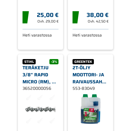
25,00 €
38,00 €
Ovh.
29,00 €
Ovh.
42,50 €
Heti varastossa
Heti varastossa
STIHL
-3%
GREENTEK
TERÄKETJU
2T-ÖLJY
3/8" RAPID
MOOTTORI- JA
MICRO (RM), 56
RAIVAUSSAHOILLE
LENKKIÄ 1,6MM
36520000056
GREENTEK:
553-83049
TÄYSSYNTEETTINEN,
0,5 LITRA