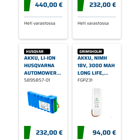
440,00 €
232,00 €
Heti varastossa
Heti varastossa
HUSQVARNA
GRIMSHOLM
AKKU, LI-ION
AKKU, NIMH
HUSQVARNA
18V, 3000 MAH
AUTOMOWER
LONG LIFE,
430 440 450
5895857-01
HUSQVARNA
FGP231
550
AUTOMOWER
232,00 €
94,00 €