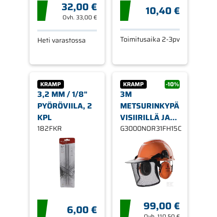
32,00 €
10,40 €
Ovh.
33,00 €
Toimitusaika 2-3pv
Heti varastossa
KRAMP
KRAMP
-10%
3,2 MM / 1/8"
3M
PYÖRÖVIILA, 2
METSURINKYPÄRÄ
KPL
VISIIRILLÄ JA
182FKR
PELTOR
G3000NOR31FH15C
KUULOSUOJAIMILLA
99,00 €
6,00 €
Ovh.
110,50 €