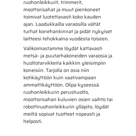
ruohonleikkurit, trimmerit,
moottorisahat ja muut pienkoneet
toimivat luotettavasti koko kauden
ajan. Laadukkailla varaosilla vältät
turhat konehankinnat ja pidät nykyiset
laitteesi tehokkaina vuodesta toiseen.
Valikoimastamme löydät kattavasti
metsä- ja puutarhakoneiden varaosia ja
huoltotarvikkeita kaikkiin yleisimpiin
koneisiin. Tarjolla on osia niin
kotikäyttöön kuin vaativampaan
ammattikäyttöön. Olipa kyseessä
ruohonleikkurin perushuolto,
moottorisahan kuluvien osien vaihto tai
robottiruohonleikkurin ylläpito, löydät
meiltä sopivat tuotteet nopeasti ja
helposti.