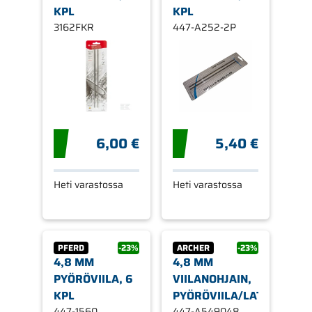
KPL
KPL
3162FKR
447-A252-2P
6,00 €
5,40 €
Heti varastossa
Heti varastossa
PFERD
-23%
ARCHER
-23%
4,8 MM
4,8 MM
PYÖRÖVIILA, 6
VIILANOHJAIN,
KPL
PYÖRÖVIILA/LATTAVIILA
447-1560
447-A549048