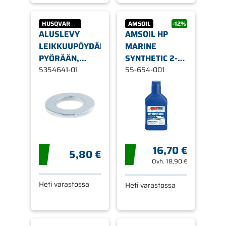
HUSQVARNA
AMSOIL
-12%
ALUSLEVY
AMSOIL HP
LEIKKUUPÖYDÄN
MARINE
PYÖRÄÄN,
SYNTHETIC 2-
HUSQVARNA
5354641-01
STROKE OIL
55-654-001
946ML
16,70 €
5,80 €
Ovh.
18,90 €
Heti varastossa
Heti varastossa