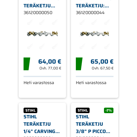
TERÄKETJU
TERÄKETJU:
PD3 3/8'
36120000050
3/8" PICCO
36120000044
1,3MM, 50
DURO 3 (PD3),
LENKKIÄ
44 LENKKIÄ 1,3
MM
64,00 €
65,00 €
Ovh.
77,00 €
Ovh.
67,50 €
Heti varastossa
Heti varastossa
STIHL
STIHL
-7%
STIHL
STIHL
TERÄKETJU
TERÄKETJU
1/4" CARVING
3/8" P PICCO