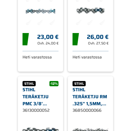
23,00 €
26,00 €
Ovh.
24,00 €
Ovh.
27,50 €
Heti varastossa
Heti varastossa
STIHL
-12%
STIHL
STIHL
STIHL
TERÄKETJU
TERÄKETJU RM
PMC 3/8'
.325" 1,5MM,
1,3MM, 52
36130000052
66 LENKKIÄ
36850000066
LENKKIÄ