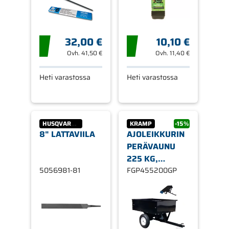
32,00 €
10,10 €
Ovh.
41,50 €
Ovh.
11,40 €
Heti varastossa
Heti varastossa
HUSQVARNA
KRAMP
-15%
8" LATTAVIILA
AJOLEIKKURIN
PERÄVAUNU
225 KG,
5056981-81
GOPART
FGP455200GP