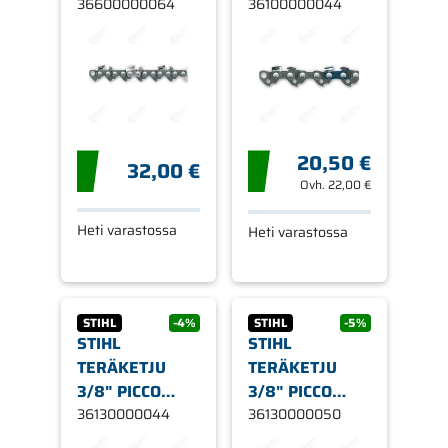
RAPID MICRO
36600000064
MICRO MINI 3
36100000044
SPECIAL (RMS),
(PMM3), 1,1MM,
1,3MM, 64L
44L
20,50 €
32,00 €
Ovh.
22,00 €
Heti varastossa
Heti varastossa
STIHL
-4%
STIHL
-5%
STIHL
STIHL
TERÄKETJU
TERÄKETJU
3/8" PICCO
3/8" PICCO
MICRO (PM), 44
36130000044
MICRO (PM), 50
36130000050
LENKKIÄ 1,3MM
LENKKIÄ 1,3MM