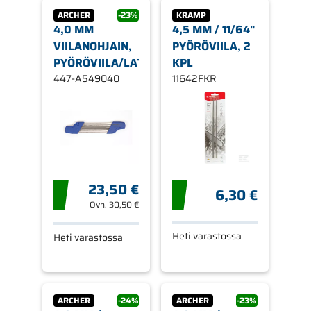
ARCHER
-23%
KRAMP
4,0 MM
4,5 MM / 11/64"
VIILANOHJAIN,
PYÖRÖVIILA, 2
PYÖRÖVIILA/LATTAVIILA
KPL
447-A549040
11642FKR
23,50 €
6,30 €
Ovh.
30,50 €
Heti varastossa
Heti varastossa
ARCHER
-24%
ARCHER
-23%