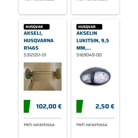
HUSQVARNA
HUSQVARNA
AKSELI,
AKSELIN
HUSQVARNA
LUKITSIN, 9,5
R146S
MM,
5312051-01
HUSQVARNA
5169049-00
102,00 €
2,50 €
Heti varastossa
Heti varastossa