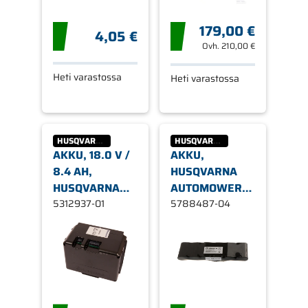
179,00 €
4,05 €
Ovh.
210,00 €
Heti varastossa
Heti varastossa
HUSQVARNA
HUSQVARNA
AKKU, 18.0 V /
AKKU,
8.4 AH,
HUSQVARNA
HUSQVARNA
AUTOMOWER
AUTOMOWER
5312937-01
265
5788487-04
450X NERA