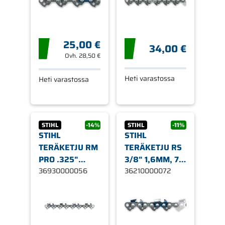
25,00 €
34,00 €
Ovh.
28,50 €
Heti varastossa
Heti varastossa
STIHL
-14%
STIHL
-11%
STIHL
STIHL
TERÄKETJU RM
TERÄKETJU RS
PRO .325"
3/8" 1,6MM, 72
1,3MM 56
36930000056
LENKKIÄ
36210000072
LENKKIÄ