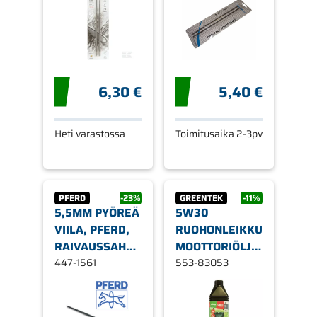
6,30 €
5,40 €
Heti varastossa
Toimitusaika 2-3pv
PFERD
-23%
GREENTEK
-11%
5,5MM PYÖREÄ
5W30
VIILA, PFERD,
RUOHONLEIKKURI/LUMIL
RAIVAUSSAHAT
MOOTTORIÖLJY
(YKSIKKÖHINTA
447-1561
GREENTEK,
553-83053
LAATIKOSSA
SYNTEETTINEN,
6KPL)
1 LITRA X1-R