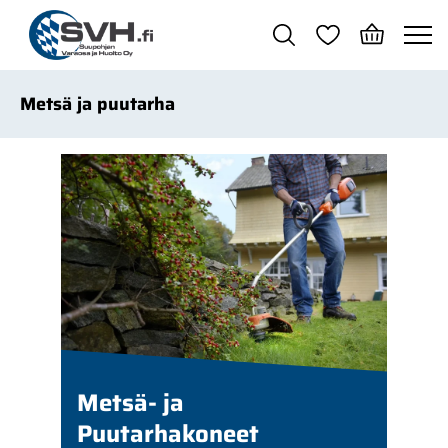
Siirry pääsisältöön
Metsä ja puutarha
Metsä- ja
Puutarhakoneet