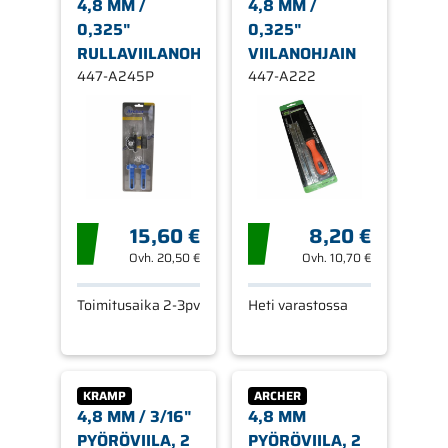
4,8 MM /
4,8 MM /
0,325"
0,325"
RULLAVIILANOHJAINSARJA
VIILANOHJAIN
447-A245P
447-A222
15,60 €
8,20 €
Ovh.
20,50 €
Ovh.
10,70 €
Toimitusaika 2-3pv
Heti varastossa
KRAMP
ARCHER
4,8 MM / 3/16"
4,8 MM
PYÖRÖVIILA, 2
PYÖRÖVIILA, 2