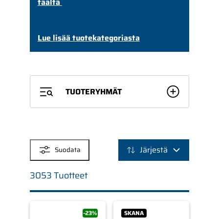
täältä
Lue lisää tuotekategoriasta
TUOTERYHMÄT
SUODATTIMET
Järjestä
Suodata
3053 Tuotteet
-23%
SKANA