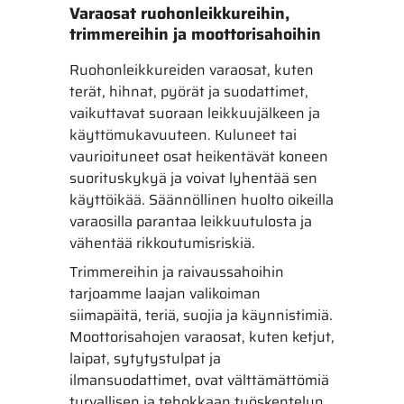
Varaosat ruohonleikkureihin,
trimmereihin ja moottorisahoihin
Ruohonleikkureiden varaosat, kuten
terät, hihnat, pyörät ja suodattimet,
vaikuttavat suoraan leikkuujälkeen ja
käyttömukavuuteen. Kuluneet tai
vaurioituneet osat heikentävät koneen
suorituskykyä ja voivat lyhentää sen
käyttöikää. Säännöllinen huolto oikeilla
varaosilla parantaa leikkuutulosta ja
vähentää rikkoutumisriskiä.
Trimmereihin ja raivaussahoihin
tarjoamme laajan valikoiman
siimapäitä, teriä, suojia ja käynnistimiä.
Moottorisahojen varaosat, kuten ketjut,
laipat, sytytystulpat ja
ilmansuodattimet, ovat välttämättömiä
turvallisen ja tehokkaan työskentelyn