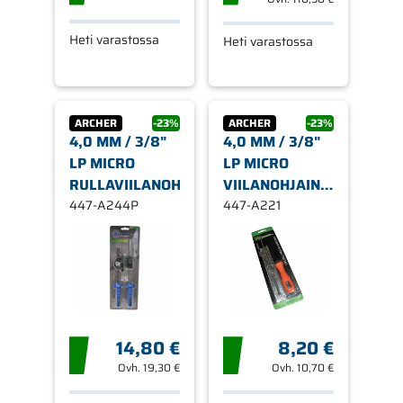
Heti varastossa
Heti varastossa
ARCHER
-23%
ARCHER
-23%
4,0 MM / 3/8"
4,0 MM / 3/8"
LP MICRO
LP MICRO
RULLAVIILANOHJAINSARJA
VIILANOHJAIN,
447-A244P
HOBBYSAHAT
447-A221
14,80 €
8,20 €
Ovh.
19,30 €
Ovh.
10,70 €