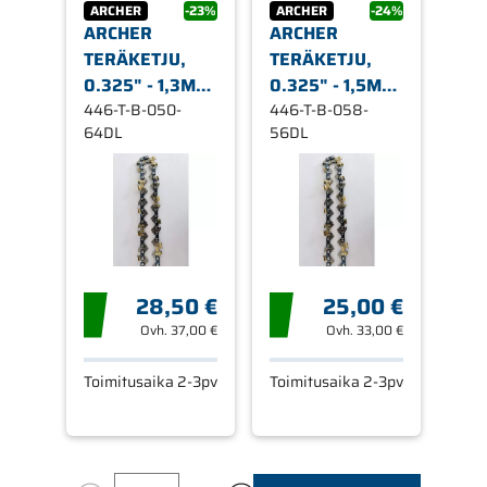
ARCHER
-23%
ARCHER
-24%
ARCHER
ARCHER
TERÄKETJU,
TERÄKETJU,
0.325" - 1,3MM
0.325" - 1,5MM
- 64L , SEMI-
446-T-B-050-
- 56L , SEMI-
446-T-B-058-
64DL
56DL
CHISEL
CHISEL
LEIKKUUHAMPAAT,
LEIKKUUHAMPAAT,
TITANIUM
TITANIUM
28,50 €
25,00 €
Ovh.
37,00 €
Ovh.
33,00 €
Toimitusaika 2-3pv
Toimitusaika 2-3pv