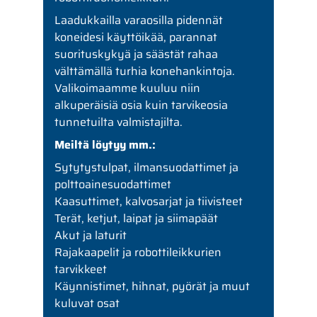
Laadukkailla varaosilla pidennät
koneidesi käyttöikää, parannat
suorituskykyä ja säästät rahaa
välttämällä turhia konehankintoja.
Valikoimaamme kuuluu niin
alkuperäisiä osia kuin tarvikeosia
tunnetuilta valmistajilta.
Meiltä löytyy mm.:
Sytytystulpat, ilmansuodattimet ja
polttoainesuodattimet
Kaasuttimet, kalvosarjat ja tiivisteet
Terät, ketjut, laipat ja siimapäät
Akut ja laturit
Rajakaapelit ja robottileikkurien
tarvikkeet
Käynnistimet, hihnat, pyörät ja muut
kuluvat osat