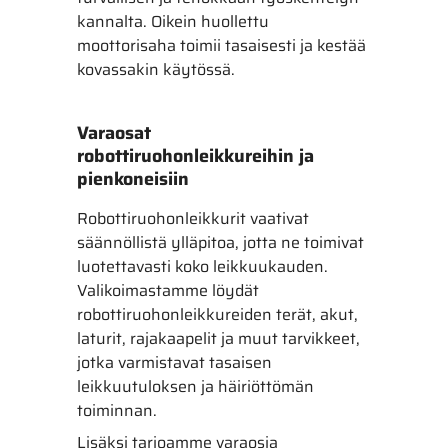
kannalta. Oikein huollettu
moottorisaha toimii tasaisesti ja kestää
kovassakin käytössä.
Varaosat
robottiruohonleikkureihin ja
pienkoneisiin
Robottiruohonleikkurit vaativat
säännöllistä ylläpitoa, jotta ne toimivat
luotettavasti koko leikkuukauden.
Valikoimastamme löydät
robottiruohonleikkureiden terät, akut,
laturit, rajakaapelit ja muut tarvikkeet,
jotka varmistavat tasaisen
leikkuutuloksen ja häiriöttömän
toiminnan.
Lisäksi tarjoamme varaosia