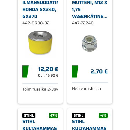
ILMANSUODATIN,
MUTTERI, M12 X
HONDA GX240,
1,75
GX270
VASENKÄTINEN
442-8R08-02
KIERRE,
447-72240
HUSQVARNA,
JONSERED,
PARTNER
12,20 €
2,70 €
Ovh.
15,90 €
Heti varastossa
Toimitusaika 2-3pv
STIHL
-17%
STIHL
-4%
STIHL
STIHL
KULTAHAMMAS
KULTAHAMMAS