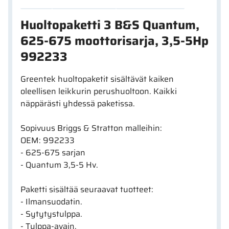
Huoltopaketti 3 B&S Quantum,
625-675 moottorisarja, 3,5-5Hp
992233
Greentek huoltopaketit sisältävät kaiken
oleellisen leikkurin perushuoltoon. Kaikki
näppärästi yhdessä paketissa.
Sopivuus Briggs & Stratton malleihin:
OEM: 992233
- 625-675 sarjan
- Quantum 3,5-5 Hv.
Paketti sisältää seuraavat tuotteet:
- Ilmansuodatin.
- Sytytystulppa.
- Tulppa-avain.