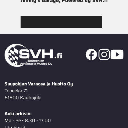
Jimmy’s Garage, Powered by SVH.fi
Tutustu Jimmy’s Garagen valikoimaan
Suupohjan Varaosa ja Huolto Oy
Topeeka 71
61800 Kauhajoki
Auki arkisin:
Ma - Pe • 8.30 - 17.00
La • 9 - 13