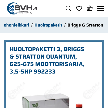
Siirry pääsisältöön
Ruohonleikkuri
Huoltopaketit
Briggs & Stratton
HUOLTOPAKETTI 3, BRIGGS
& STRATTON QUANTUM,
625-675 MOOTTORISARJA,
3,5-5HP 992233
Ohita kuvat