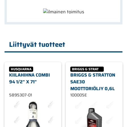
Liittyvät tuotteet
HUSQVARNA
BRIGGS & STRATTON
KIILAHIHNA COMBI
BRIGGS & STRATTON
94 1/2" X 71"
SAE30
MOOTTORIÖLJY 0,6L
5895307-01
100005E