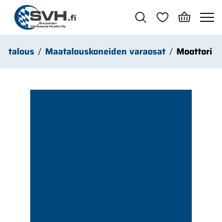
Siirry pääsisältöön
aatalous
Maatalouskoneiden varaosat
Moottori