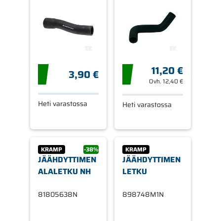
11,20 €
3,90 €
Ovh.
12,40 €
Heti varastossa
Heti varastossa
KRAMP
-38%
KRAMP
JÄÄHDYTTIMEN
JÄÄHDYTTIMEN
ALALETKU NH
LETKU
81805638N
898748M1N