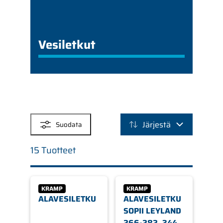
Vesiletkut
SUODATTIMET
Järjestä
Suodata
15 Tuotteet
KRAMP
KRAMP
ALAVESILETKU
ALAVESILETKU
SOPII LEYLAND
266-282, 344,