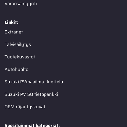
Varaosamyynti
Linkit:
Extranet
Talvisäilytys
Tuotekuvastot
Autohuolto
Suzuki PVmaailma -luettelo
Suzuki PV 50 tietopankki
OEM räjäytyskuvat
Suosituimmat kategoriat: