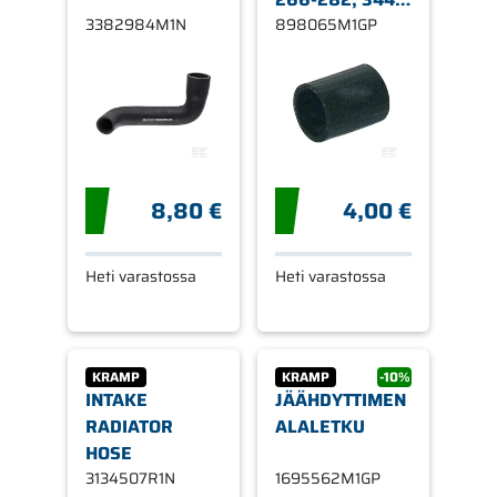
3382984M1N
384, 462, 472,
898065M1GP
482 MASSEY
FERGUSON 165
8,80 €
4,00 €
Heti varastossa
Heti varastossa
KRAMP
KRAMP
-10%
INTAKE
JÄÄHDYTTIMEN
RADIATOR
ALALETKU
HOSE
3134507R1N
1695562M1GP