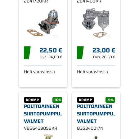
2641728KR
2641408KR
22,50 €
23,00 €
Ovh.
24,00 €
Ovh.
26,50 €
Heti varastossa
Heti varastossa
KRAMP
-16%
KRAMP
-9%
POLTTOAINEEN
POLTTOAINEEN
SIIRTOPUMPPU,
SIIRTOPUMPPU,
VALMET
VALMET
V836439059KR
835340017N