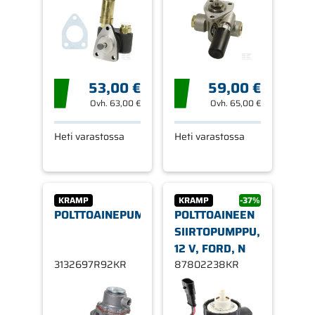
53,00 €
59,00 €
Ovh.
63,00 €
Ovh.
65,00 €
Heti varastossa
Heti varastossa
KRAMP
KRAMP
-37%
POLTTOAINEPUMPPU
POLTTOAINEEN
SIIRTOPUMPPU,
12 V, FORD, N
3132697R92KR
87802238KR