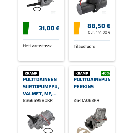
88,50 €
31,00 €
Ovh.
141,00 €
Heti varastossa
Tilaustuote
KRAMP
KRAMP
-10%
POLTTOAINEEN
POLTTOAINEPUMPPU
SIIRTOPUMPPU,
PERKINS
VALMET, MF,
CASE
836659580KR
2641A063KR