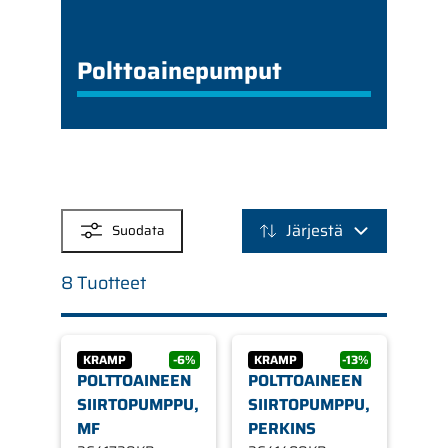
Polttoainepumput
SUODATTIMET
Järjestä
Suodata
8 Tuotteet
KRAMP
-6%
KRAMP
-13%
POLTTOAINEEN
POLTTOAINEEN
SIIRTOPUMPPU,
SIIRTOPUMPPU,
MF
PERKINS