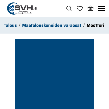
Siirry pääsisältöön
aatalous
Maatalouskoneiden varaosat
Moottori