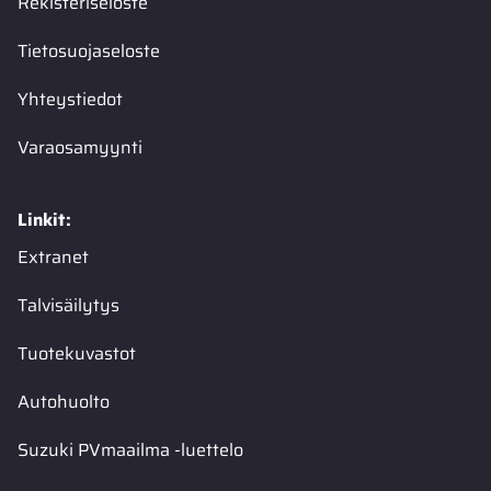
Rekisteriseloste
Tietosuojaseloste
Yhteystiedot
Varaosamyynti
Linkit:
Extranet
Talvisäilytys
Tuotekuvastot
Autohuolto
Suzuki PVmaailma -luettelo