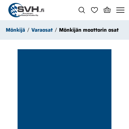
Siirry pääsisältöön
Mönkijä
Varaosat
Mönkijän moottorin osat