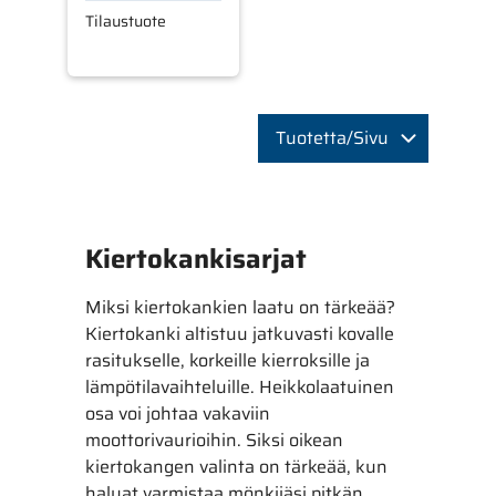
Tilaustuote
Tuotetta/Sivu
Kiertokankisarjat
Miksi kiertokankien laatu on tärkeää?
Kiertokanki altistuu jatkuvasti kovalle
rasitukselle, korkeille kierroksille ja
lämpötilavaihteluille. Heikkolaatuinen
osa voi johtaa vakaviin
moottorivaurioihin. Siksi oikean
kiertokangen valinta on tärkeää, kun
haluat varmistaa mönkijäsi pitkän