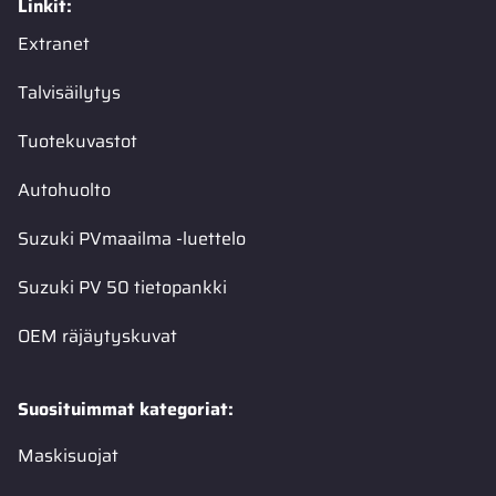
Linkit:
Extranet
Talvisäilytys
Tuotekuvastot
Autohuolto
Suzuki PVmaailma -luettelo
Suzuki PV 50 tietopankki
OEM räjäytyskuvat
Suosituimmat kategoriat:
Maskisuojat