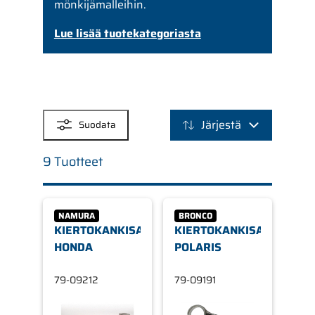
mönkijämalleihin.
Lue lisää tuotekategoriasta
SUODATTIMET
Järjestä
Suodata
9 Tuotteet
NAMURA
BRONCO
KIERTOKANKISARJA,
KIERTOKANKISARJA,
HONDA
POLARIS
79-09212
79-09191