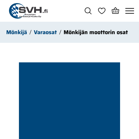
Siirry pääsisältöön
Mönkijä
Varaosat
Mönkijän moottorin osat