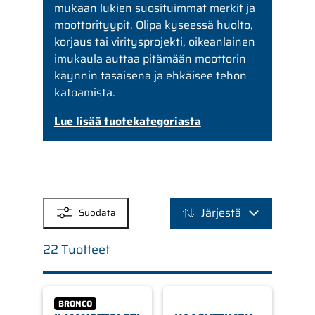
mukaan lukien suosituimmat merkit ja
moottorityypit. Olipa kyseessä huolto,
korjaus tai viritysprojekti, oikeanlainen
imukaula auttaa pitämään moottorin
käynnin tasaisena ja ehkäisee tehon
katoamista.
Lue lisää tuotekategoriasta
SUODATTIMET
Järjestä
Suodata
22 Tuotteet
BRONCO