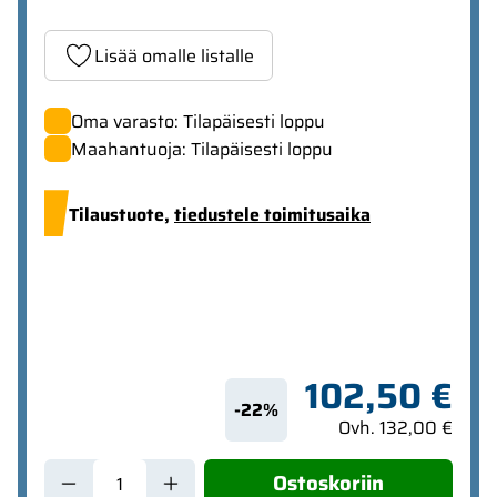
Lisää omalle listalle
Oma varasto: Tilapäisesti loppu
Maahantuoja: Tilapäisesti loppu
Tilaustuote,
tiedustele toimitusaika
102,50 €
-22%
Ovh. 132,00 €
Ostoskoriin