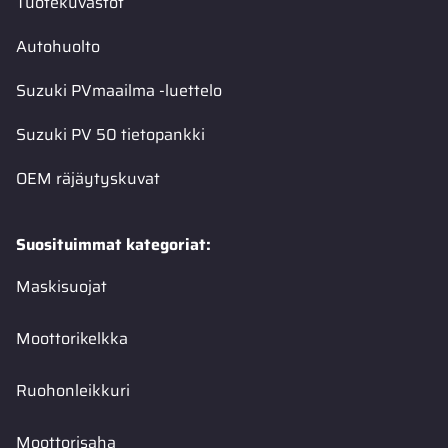
Tuotekuvastot
Autohuolto
Suzuki PVmaailma -luettelo
Suzuki PV 50 tietopankki
OEM räjäytyskuvat
Suosituimmat kategoriat:
Maskisuojat
Moottorikelkka
Ruohonleikkuri
Moottorisaha