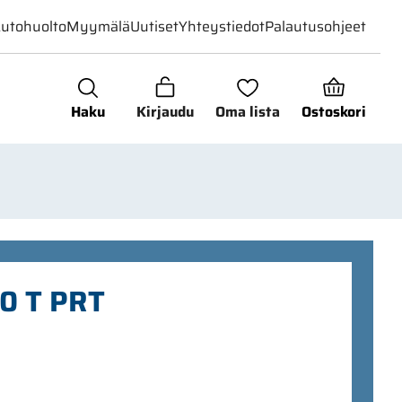
utohuolto
Myymälä
Uutiset
Yhteystiedot
Palautusohjeet
Haku
Kirjaudu
Oma lista
Ostoskori
0 T PRT