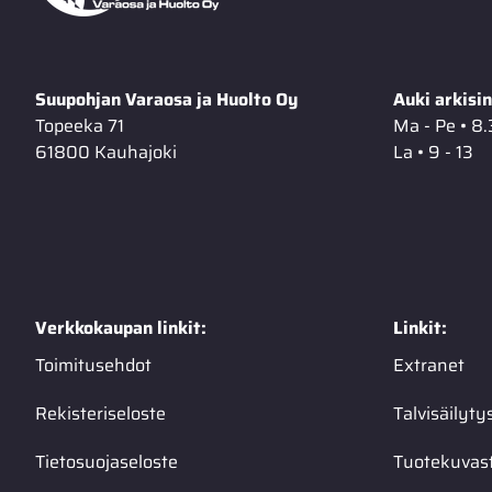
Suupohjan Varaosa ja Huolto Oy
Auki arkisin
Topeeka 71
Ma - Pe • 8.
61800 Kauhajoki
La • 9 - 13
Verkkokaupan linkit:
Linkit:
Toimitusehdot
Extranet
Rekisteriseloste
Talvisäilyty
Tietosuojaseloste
Tuotekuvas