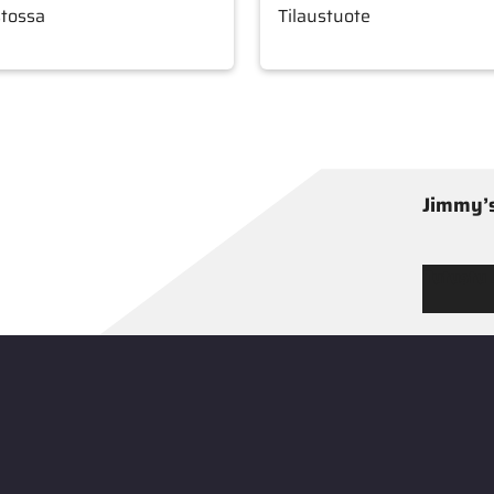
stossa
Tilaustuote
Jimmy’s
Tutustu