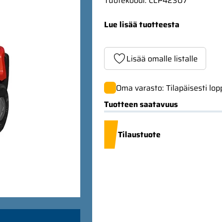
Tuotekoodi
:
CLP42307
Lue lisää tuotteesta
Lisää omalle listalle
Oma varasto: Tilapäisesti lo
Tuotteen saatavuus
Tilaustuote