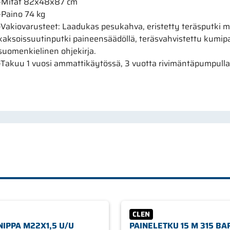
-Mitat 82x48x87 cm
-Paino 74 kg
-Vakiovarusteet: Laadukas pesukahva, eristetty teräsputki me
kaksoissuutinputki paineensäädöllä, teräsvahvistettu kumipain
suomenkielinen ohjekirja.
-Takuu 1 vuosi ammattikäytössä, 3 vuotta rivimäntäpumpulla
CLEN
IPPA M22X1,5 U/U
PAINELETKU 15 M 315 BAR