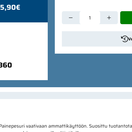
 5,90€
V
9860
Painepesuri vaativaan ammattikäyttöön. Suosittu tuotantot