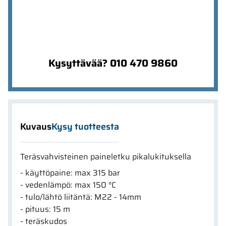
Kysyttävää? 010 470 9860
Kuvaus
Kysy tuotteesta
Teräsvahvisteinen paineletku pikalukituksella
- käyttöpaine: max 315 bar
- vedenlämpö: max 150 °C
- tulo/lähtö liitäntä: M22 - 14mm
- pituus: 15 m
- teräskudos