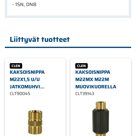
- 1SN, DN8
Liittyvät tuotteet
CLEN
CLEN
KAKSOISNIPPA
KAKSOISNIPPA
M22X1,5 U/U
M22MX M22M
JATKOMUHVI
MUOVIKUORELLA
MESSINKI
CLT90045
CLT39143