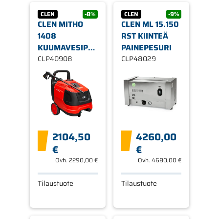
CLEN
-8%
CLEN
-9%
CLEN MITHO
CLEN ML 15.150
1408
RST KIINTEÄ
KUUMAVESIPESURI
PAINEPESURI
230V
CLP40908
CLP48029
2104,50
4260,00
€
€
Ovh.
2290,00 €
Ovh.
4680,00 €
Tilaustuote
Tilaustuote