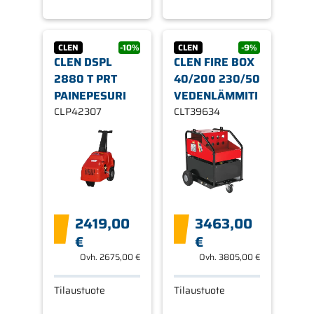
CLEN
-10%
CLEN
-9%
CLEN DSPL
CLEN FIRE BOX
2880 T PRT
40/200 230/50
PAINEPESURI
VEDENLÄMMITI
CLP42307
CLT39634
2419,00
3463,00
€
€
Ovh.
2675,00 €
Ovh.
3805,00 €
Tilaustuote
Tilaustuote