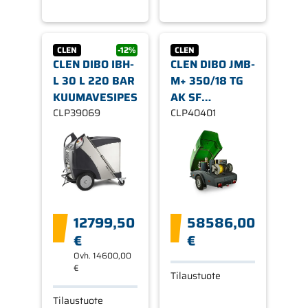
CLEN
-12%
CLEN
CLEN DIBO IBH-
CLEN DIBO JMB-
L 30 L 220 BAR
M+ 350/18 TG
KUUMAVESIPESURI
AK SF
CLP39069
PESUTRAILERI
CLP40401
12799,50
58586,00
€
€
Ovh.
14600,00
€
Tilaustuote
Tilaustuote