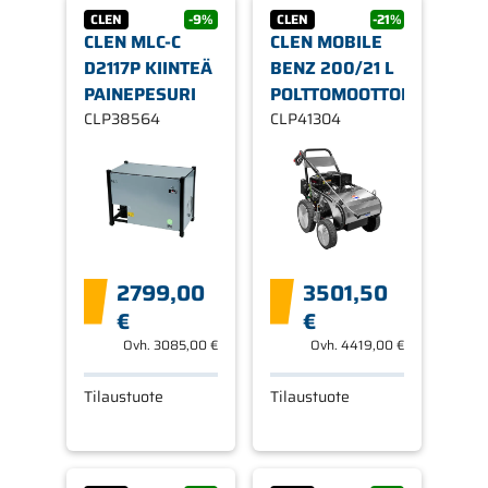
CLEN
-9%
CLEN
-21%
CLEN MLC-C
CLEN MOBILE
D2117P KIINTEÄ
BENZ 200/21 L
PAINEPESURI
POLTTOMOOTTORIPESURI
CLP38564
CLP41304
2799,00
3501,50
€
€
Ovh.
3085,00 €
Ovh.
4419,00 €
Tilaustuote
Tilaustuote