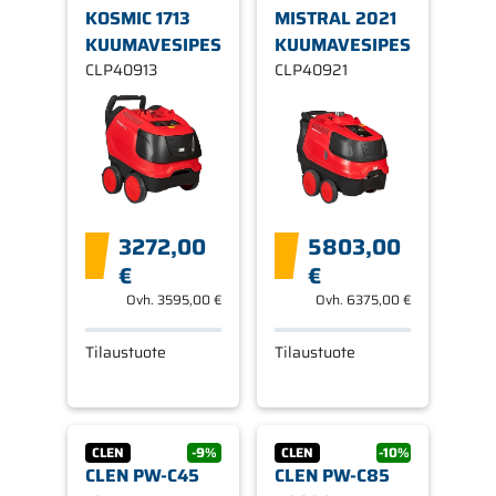
KOSMIC 1713
MISTRAL 2021
KUUMAVESIPESURI
KUUMAVESIPESURI
CLP40913
CLP40921
3272,00
5803,00
€
€
Ovh.
3595,00 €
Ovh.
6375,00 €
Tilaustuote
Tilaustuote
CLEN
-9%
CLEN
-10%
CLEN PW-C45
CLEN PW-C85