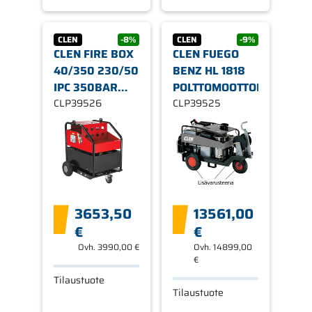
CLEN
-8%
CLEN
-9%
CLEN FIRE BOX
CLEN FUEGO
40/350 230/50
BENZ HL 1818
IPC 350BAR
POLTTOMOOTTORIPESURI
VEDENLÄMMITIN
CLP39526
CLP39525
3653,50
13561,00
€
€
Ovh.
3990,00 €
Ovh.
14899,00
€
Tilaustuote
Tilaustuote