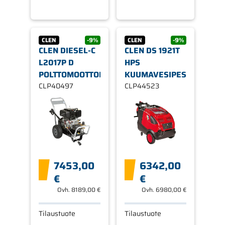
CLEN
-9%
CLEN
-9%
CLEN DIESEL-C
CLEN DS 1921T
L2017P D
HPS
POLTTOMOOTTORIPESURI
KUUMAVESIPESURI
CLP40497
CLP44523
7453,00
6342,00
€
€
Ovh.
8189,00 €
Ovh.
6980,00 €
Tilaustuote
Tilaustuote