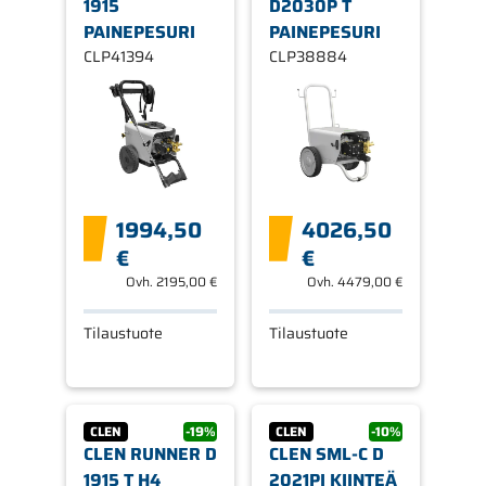
1915
D2030P T
PAINEPESURI
PAINEPESURI
CLP41394
CLP38884
1994,50
4026,50
€
€
Ovh.
2195,00 €
Ovh.
4479,00 €
Tilaustuote
Tilaustuote
CLEN
-19%
CLEN
-10%
CLEN RUNNER D
CLEN SML-C D
1915 T H4
2021PI KIINTEÄ