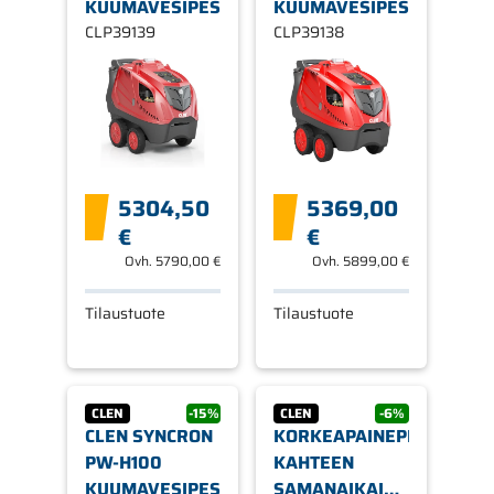
KUUMAVESIPESURI
KUUMAVESIPESURI
CLP39139
CLP39138
5304,50
5369,00
€
€
Ovh.
5790,00 €
Ovh.
5899,00 €
Tilaustuote
Tilaustuote
CLEN
-15%
CLEN
-6%
CLEN SYNCRON
KORKEAPAINEPESURI,
PW-H100
KAHTEEN
KUUMAVESIPESURI
SAMANAIKAISEEN