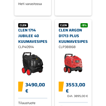
Heti varastossa
CLEN
CLEN
-9%
CLEN 1714
CLEN ARGON
JUBILEE 40
D1713 PLUS
KUUMAVESIPESURI
KUUMAVESIPESURI
CLP40914
CLP38868
3490,00
3553,00
€
€
Ovh.
3895,00 €
Tilaustuote