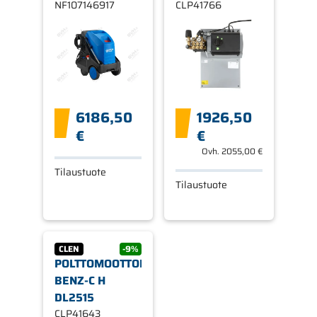
NF107146917
CLP41766
6186,50
1926,50
€
€
Ovh.
2055,00 €
Tilaustuote
Tilaustuote
CLEN
-9%
POLTTOMOOTTORIPESURI
BENZ-C H
DL2515
CLP41643