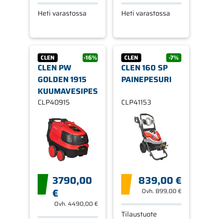
Heti varastossa
Heti varastossa
CLEN
-16%
CLEN
-7%
CLEN PW
CLEN 160 SP
GOLDEN 1915
PAINEPESURI
KUUMAVESIPESURI
CLP40915
CLP41153
3790,00
839,00 €
€
Ovh.
899,00 €
Ovh.
4490,00 €
Tilaustuote