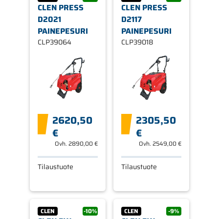
CLEN PRESS
CLEN PRESS
D2021
D2117
PAINEPESURI
PAINEPESURI
CLP39064
CLP39018
2620,50
2305,50
€
€
Ovh.
2890,00 €
Ovh.
2549,00 €
Tilaustuote
Tilaustuote
CLEN
-10%
CLEN
-9%