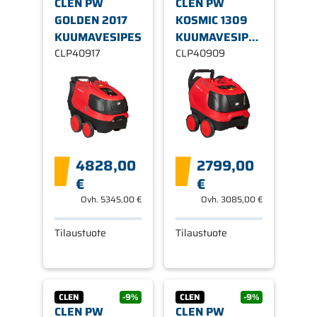
CLEN PW
CLEN PW
GOLDEN 2017
KOSMIC 1309
KUUMAVESIPESURI
KUUMAVESIPESURI
CLP40917
230V
CLP40909
4828,00
2799,00
€
€
Ovh.
5345,00 €
Ovh.
3085,00 €
Tilaustuote
Tilaustuote
CLEN
-9%
CLEN
-9%
CLEN PW
CLEN PW