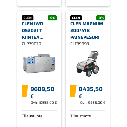
CLEN
-9%
CLEN
-9%
CLEN IWD
CLEN MAGNUM
DS2021 T
200/41 E
KIINTEÄ
PAINEPESURI
KUUMAVESIPESURI
CLP39070
CLT39993
9609,50
8435,50
€
€
Ovh.
10558,00 €
Ovh.
9268,00 €
Tilaustuote
Tilaustuote