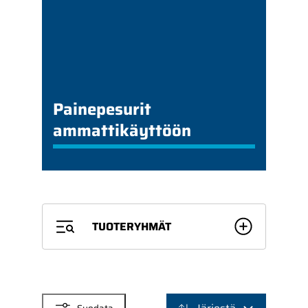
Painepesurit
ammattikäyttöön
TUOTERYHMÄT
SUODATTIMET