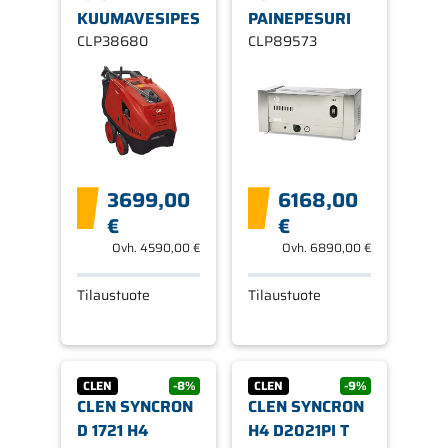
KUUMAVESIPESURI
PAINEPESURI
CLP38680
CLP89573
3699,00
6168,00
€
€
Ovh.
4590,00 €
Ovh.
6890,00 €
Tilaustuote
Tilaustuote
CLEN
-8%
CLEN
-9%
CLEN SYNCRON
CLEN SYNCRON
D 1721 H4
H4 D2021PI T