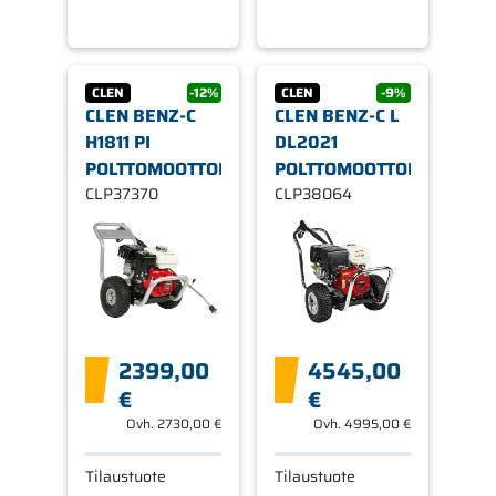
CLEN
-12%
CLEN
-9%
CLEN BENZ-C
CLEN BENZ-C L
H1811 PI
DL2021
POLTTOMOOTTORIPESURI
POLTTOMOOTTORIPESURI
CLP37370
CLP38064
2399,00
4545,00
€
€
Ovh.
2730,00 €
Ovh.
4995,00 €
Tilaustuote
Tilaustuote