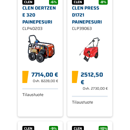
CLEN
-6%
CLEN
-8%
CLEN OERTZEN
CLEN PRESS
E 320
D1721
PAINEPESURI
PAINEPESURI
CLP40203
CLP39063
7714,00 €
2512,50
€
Ovh.
8228,00 €
Ovh.
2730,00 €
Tilaustuote
Tilaustuote
CLEN
-9%
CLEN
-10%