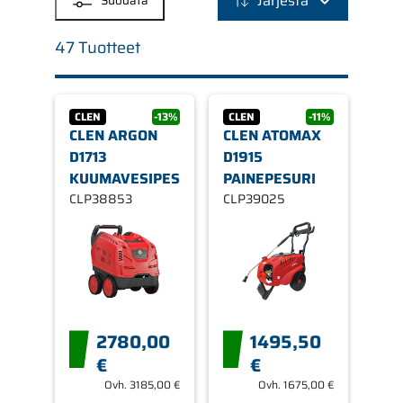
Järjestä
Suodata
47 Tuotteet
CLEN
-13%
CLEN
-11%
CLEN ARGON
CLEN ATOMAX
D1713
D1915
KUUMAVESIPESURI
PAINEPESURI
CLP38853
CLP39025
2780,00
1495,50
€
€
Ovh.
3185,00 €
Ovh.
1675,00 €