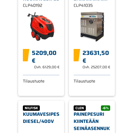
CLP40192
PESUPISTEESEEN
CLP41035
5209,00
23631,50
€
€
Ovh.
6129,00 €
Ovh.
25207,00 €
Tilaustuote
Tilaustuote
NILFISK
CLEN
-6%
KUUMAVESIPESURI
PAINEPESURI
DIESEL/400V
KIINTEÄÄN
SEINÄASENNUKSEEN