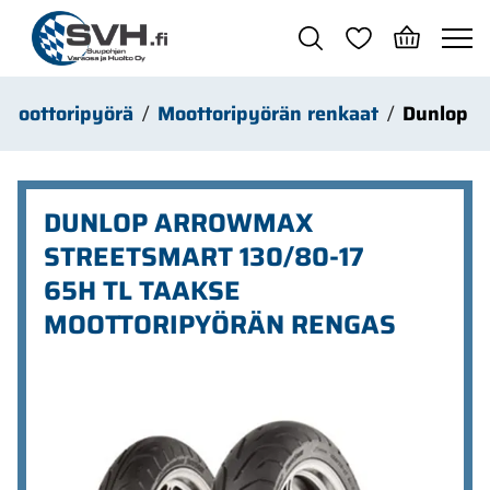
Siirry pääsisältöön
Moottoripyörä
Moottoripyörän renkaat
Dunlop
DUNLOP ARROWMAX
STREETSMART 130/80-17
65H TL TAAKSE
MOOTTORIPYÖRÄN RENGAS
Ohita kuvat