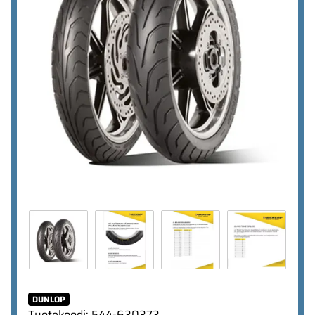
DUNLOP
Tuotekoodi
:
544-630373