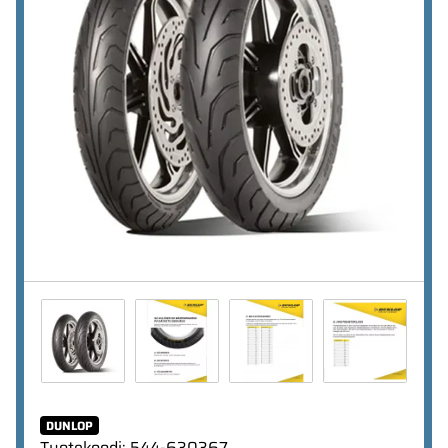
DUNLOP
Tuotekoodi
:
544-630367