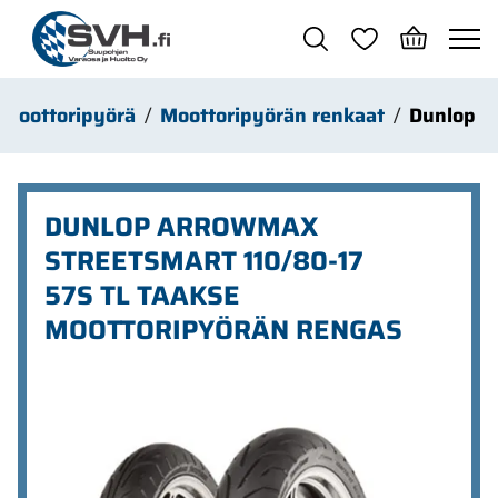
Siirry pääsisältöön
Moottoripyörä
Moottoripyörän renkaat
Dunlop
DUNLOP ARROWMAX
STREETSMART 110/80-17
57S TL TAAKSE
MOOTTORIPYÖRÄN RENGAS
Ohita kuvat