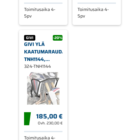
Toimitusaika 4-
Toimitusaika 4-
5pv
5pv
GIVI
-20%
GIVI YLÄ
KAATUMARAUDAT
TNH1144,
HONDA
324-TNH1144
CRF1000L
AFRICA TWIN
16-19
185,00 €
Ovh.
230,00 €
Toimitusaika 4-