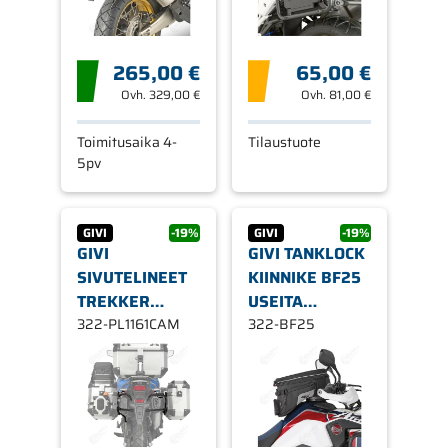
AFRICA
TWIN/ADVENTURE
265,00 €
65,00 €
Ovh.
329,00 €
Ovh.
81,00 €
Toimitusaika 4-
Tilaustuote
5pv
GIVI
-19%
GIVI
-19%
GIVI
GIVI TANKLOCK
SIVUTELINEET
KIINNIKE BF25
TREKKER
USEITA
OUTBACK-
322-PL1161CAM
MALLEJA (VAIN
322-BF25
LAUKUILLE
XS320 & XL05)
PL1161CAM,
HONDA
CRF1000L
AFRICA