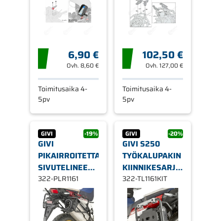
01VKIT
CRF1000L
AFRICA TWIN 18
6,90 €
102,50 €
Ovh.
8,60 €
Ovh.
127,00 €
Toimitusaika 4-
Toimitusaika 4-
5pv
5pv
GIVI
-19%
GIVI
-20%
GIVI
GIVI S250
PIKAIRROITETTAVAT
TYÖKALUPAKIN
SIVUTELINEET
KIINNIKESARJA
MONOKEY-
322-PLR1161
TL1161KIT,
322-TL1161KIT
LAUKUILLE
HONDA AFRICA
PLR1161, HONDA
TWIN/ADVENTURE
CRF1000L
SPORTS -19