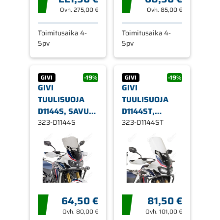
Ovh.
275,00 €
Ovh.
85,00 €
Toimitusaika 4-
Toimitusaika 4-
5pv
5pv
GIVI
-19%
GIVI
-19%
GIVI
GIVI
TUULISUOJA
TUULISUOJA
D1144S, SAVU
D1144ST,
HONDA
323-D1144S
KIRKAS HONDA
323-D1144ST
CRF1000L
CRF1000L
AFRICA TWIN
AFRICA
16-19
TWIN/ADVENTURE
SPORTS
64,50 €
81,50 €
Ovh.
80,00 €
Ovh.
101,00 €