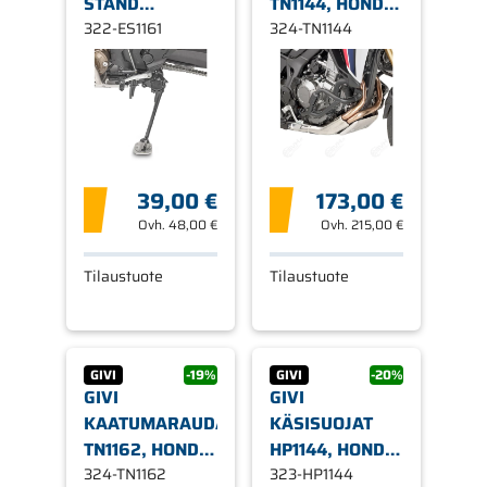
STAND
TN1144, HONDA
SUPPORT
322-ES1161
CRF1000L
324-TN1144
CRF1000L
AFRICA TWIN
ATWIN
16-19
39,00 €
173,00 €
Ovh.
48,00 €
Ovh.
215,00 €
Tilaustuote
Tilaustuote
GIVI
-19%
GIVI
-20%
GIVI
GIVI
KAATUMARAUDAT
KÄSISUOJAT
TN1162, HONDA
HP1144, HONDA
CRF1000L
324-TN1162
X-
323-HP1144