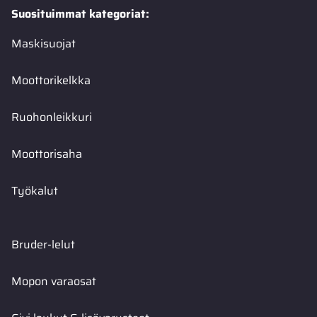
Suosituimmat kategoriat:
Maskisuojat
Moottorikelkka
Ruohonleikkuri
Moottorisaha
Työkalut
Bruder-lelut
Mopon varaosat