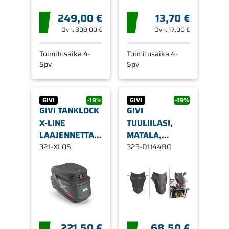
TWIN/ADVENTURE
249,00 €
13,70 €
SPORTS
Ovh.
309,00 €
Ovh.
17,00 €
Toimitusaika 4-
Toimitusaika 4-
5pv
5pv
GIVI
-19%
GIVI
-19%
GIVI TANKLOCK
GIVI
X-LINE
TUULIILASI,
LAAJENNETTAVA
MATALA,
TANKKILAUKKU
321-XL05
MUSTA 40X31
323-D1144BO
15-18LT XL05
CM HONDA
CRF1000L
AFRICA TWIN
221,50 €
68,50 €