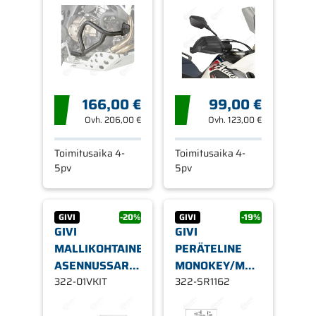
AFRICA TWIN
ADV/CRF1000L
DCT 16-19
AFRICA TWIN
166,00 €
99,00 €
Ovh.
206,00 €
Ovh.
123,00 €
Toimitusaika 4-
Toimitusaika 4-
5pv
5pv
GIVI
-20%
GIVI
-19%
GIVI
GIVI
MALLIKOHTAINEN
PERÄTELINE
ASENNUSSARJA
MONOKEY/MONOLOCK-
S903A/S904B
322-01VKIT
LAUKULLE
322-SR1162
KIINNIKKEILLE
SR1162, HONDA