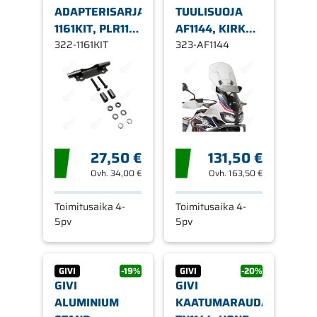
ADAPTERISARJA
TUULISUOJA
1161KIT, PLR1161
AF1144, KIRKAS
/ PL1161CAM
322-1161KIT
HONDA
323-AF1144
SIVUTELINEILLE
CRF1000L
AFRICA
TWIN/ADVENTURE
SPORTS
27,50 €
131,50 €
Ovh.
34,00 €
Ovh.
163,50 €
Toimitusaika 4-
Toimitusaika 4-
5pv
5pv
GIVI
-19%
GIVI
-20%
GIVI
GIVI
ALUMINIUM
KAATUMARAUDAT