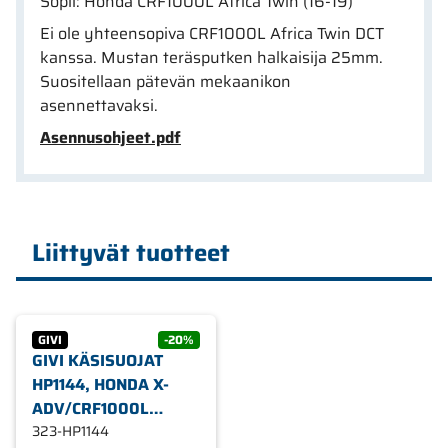
Sopii: Honda CRF1000L Africa Twin (16-19)
Ei ole yhteensopiva CRF1000L Africa Twin DCT
kanssa. Mustan teräsputken halkaisija 25mm.
Suositellaan pätevän mekaanikon
asennettavaksi.
Asennusohjeet.pdf
Liittyvät tuotteet
GIVI
-20%
GIVI KÄSISUOJAT
HP1144, HONDA X-
ADV/CRF1000L
AFRICA TWIN
323-HP1144