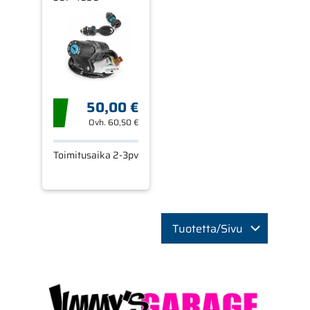
MH -12 / RIEJU
98- , 50CC 6-V
50,00 €
Ovh.
60,50 €
Toimitusaika 2-3pv
Tuotetta/Sivu