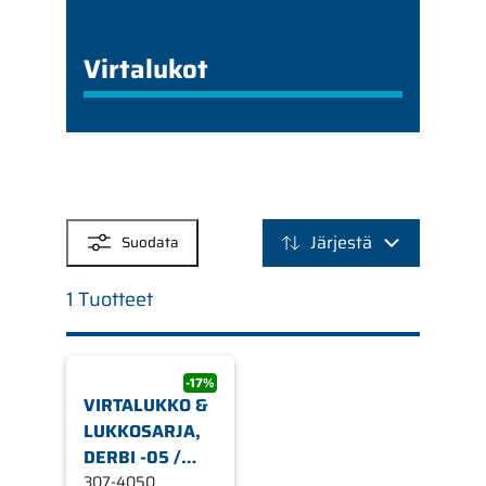
Virtalukot
SUODATTIMET
Järjestä
Suodata
1 Tuotteet
-17%
VIRTALUKKO &
LUKKOSARJA,
DERBI -05 /
GILERA -05 /
307-4050