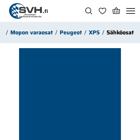
Siirry pääsisältöön
o
Mopon varaosat
Peugeot
XPS
Sähköosat