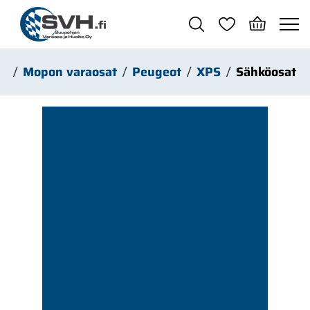
Siirry pääsisältöön
o
Mopon varaosat
Peugeot
XPS
Sähköosat