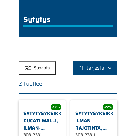
Sytytys
SUODATTIMET
Järjestä
Suodata
2 Tuotteet
-17%
-22%
SYTYTYSYKSIKKÖ
SYTYTYSYKSIKKÖ,
DUCATI-MALLI,
ILMAN
ILMAN-
RAJOTINTA,
RAJOITINTA
303-2331
DUCATI-MALLI
303-23311