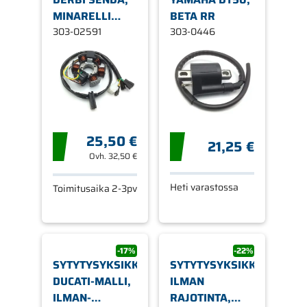
MINARELLI
BETA RR
AM6 (DUCATI)
303-02591
303-0446
25,50 €
21,25 €
Ovh.
32,50 €
Heti varastossa
Toimitusaika 2-3pv
-17%
-22%
SYTYTYSYKSIKKÖ
SYTYTYSYKSIKKÖ,
DUCATI-MALLI,
ILMAN
ILMAN-
RAJOTINTA,