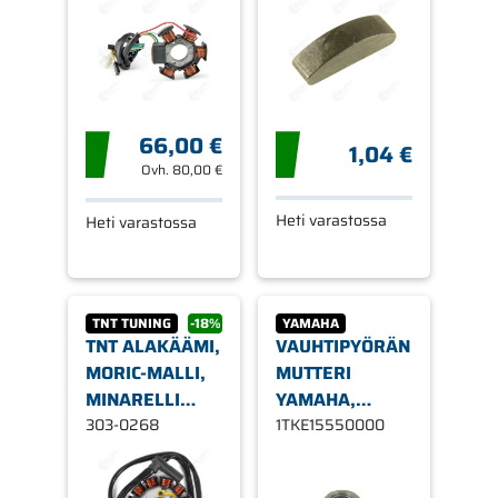
MOOTTORI EBE,
EBS D50B
66,00 €
1,04 €
Ovh.
80,00 €
Heti varastossa
Heti varastossa
TNT TUNING
-18%
YAMAHA
TNT ALAKÄÄMI,
VAUHTIPYÖRÄN
MORIC-MALLI,
MUTTERI
MINARELLI
YAMAHA,
AM6 07-
303-0268
MINARELLI
1TKE15550000
POWERUP, 12-
AM6
KÄÄMINEN