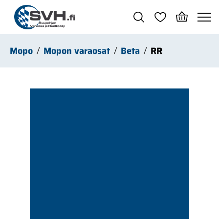
Siirry pääsisältöön
Mopo
Mopon varaosat
Beta
RR