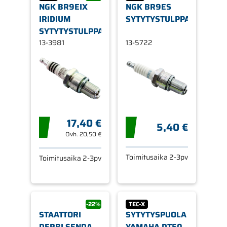
NGK BR9EIX
NGK BR9ES
IRIDIUM
SYTYTYSTULPPA
SYTYTYSTULPPA
13-3981
13-5722
17,40 €
5,40 €
Ovh.
20,50 €
Toimitusaika 2-3pv
Toimitusaika 2-3pv
-22%
TEC-X
STAATTORI
SYTYTYSPUOLA
DERBI SENDA,
YAMAHA DT50,