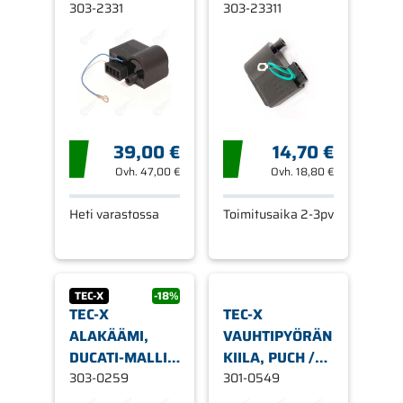
RAJOITINTA
303-2331
DUCATI-MALLI
303-23311
39,00 €
14,70 €
Ovh.
47,00 €
Ovh.
18,80 €
Heti varastossa
Toimitusaika 2-3pv
TEC-X
-18%
TEC-X
TEC-X
ALAKÄÄMI,
VAUHTIPYÖRÄN
DUCATI-MALLI,
KIILA, PUCH /
MINARELLI
303-0259
SACHS / AM6
301-0549
AM6 / DERBI
MOOTTORIT