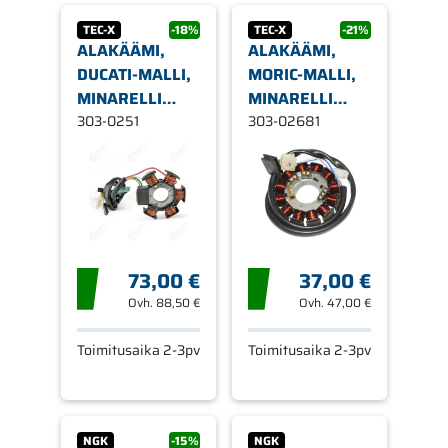
TEC-X
-18%
TEC-X
-21%
ALAKÄÄMI,
ALAKÄÄMI,
DUCATI-MALLI,
MORIC-MALLI,
MINARELLI
MINARELLI
AM6 / DERBI
303-0251
AM6 07-
303-02681
MOOTTORI EBE,
POWERUP, 12-
EBS D50B
KÄÄMINEN
73,00 €
37,00 €
Ovh.
88,50 €
Ovh.
47,00 €
Toimitusaika 2-3pv
Toimitusaika 2-3pv
NGK
-15%
NGK