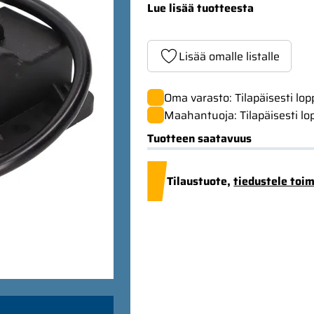
Lue lisää tuotteesta
Lisää omalle listalle
Oma varasto: Tilapäisesti lo
Maahantuoja: Tilapäisesti lo
Tuotteen saatavuus
Tilaustuote,
tiedustele toi