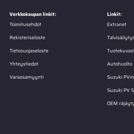
Verkkokaupan linkit:
Linkit:
Toimitusehdot
Extranet
Rekisteriseloste
Talvisäilyty
Tietosuojaseloste
Tuotekuvas
Yhteystiedot
Autohuolto
Varaosamyynti
Suzuki PVma
Suzuki PV 5
OEM räjäyt