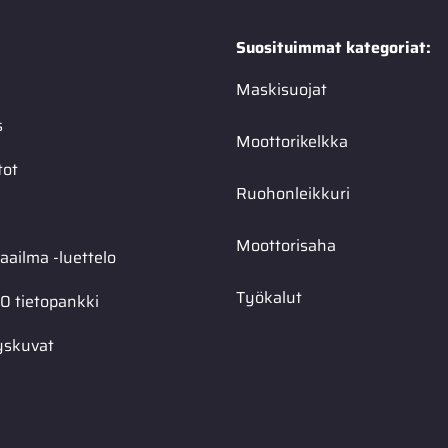
Suosituimmat kategoriat:
Maskisuojat
s
Moottorikelkka
tot
Ruohonleikkuri
Moottorisaha
ailma -luettelo
Työkalut
0 tietopankki
yskuvat