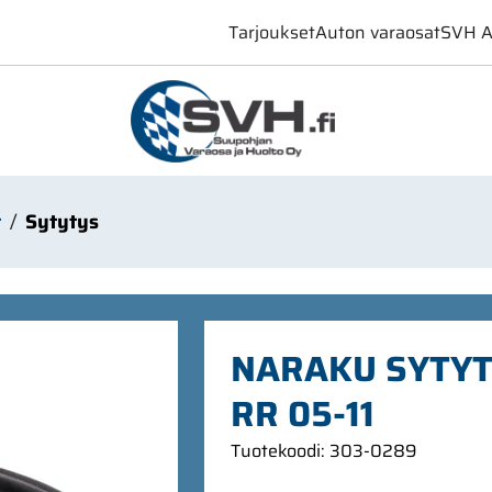
Tarjoukset
Auton varaosat
SVH A
t
Sytytys
NARAKU SYTYT
RR 05-11
Tuotekoodi
:
303-0289