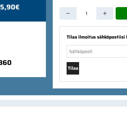
 5,90€
Tilaa ilmoitus sähköpostiisi
9860
Tilaa