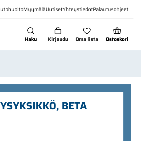
utohuolto
Myymälä
Uutiset
Yhteystiedot
Palautusohjeet
Haku
Kirjaudu
Oma lista
Ostoskori
YSYKSIKKÖ, BETA