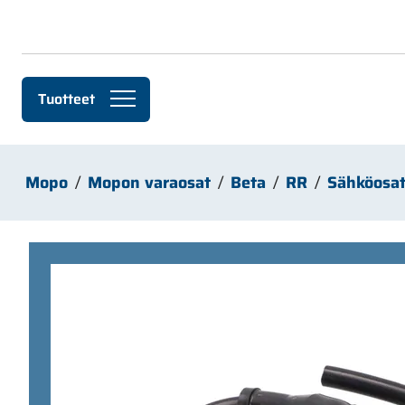
Siirry pääsisältöön
Tuotteet
Mopo
Mopon varaosat
Beta
RR
Sähköosa
Ohita kuvat