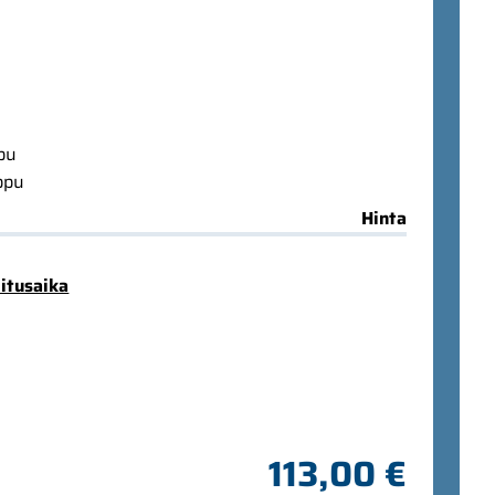
ppu
ppu
Hinta
mitusaika
113,00 €