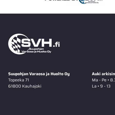
Suupohjan Varaosa ja Huolto Oy
Auki arkisin
Topeeka 71
Ma - Pe • 8.
61800 Kauhajoki
La • 9 - 13