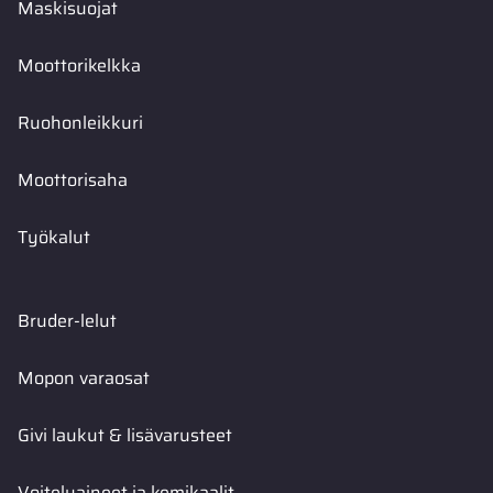
Maskisuojat
Moottorikelkka
Ruohonleikkuri
Moottorisaha
Työkalut
Bruder-lelut
Mopon varaosat
Givi laukut & lisävarusteet
Voiteluaineet ja kemikaalit