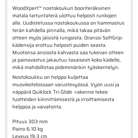
WoodXpert™ nostokoukun booriteräksinen
matala tartuntaterä ulottuu helposti runkojen
alle. Uudistetussa nostokoukussa on hammastus
terän kahdella pinnalla, mikä takaa pitävän
otteen myös jäisistä rungoista. Oranssi SoftGrip-
kädensija erottuu helposti puiden seasta.
Muotonsa ansiosta kahvasta saa tukevan otteen
ja painovastus jakautuu tasaisesti koko kädelle,
mikä mahdollistaa pidemmänkin työskentelyn.
Nostokoukku on helppo kuljettaa
muovikotelossaan varustevyössä. Vyön uusi ja
näppärä Quiklock Tri-Glide -rakenne tekee
tuotteiden kiinnittämisestä ja irroittamisesta
helppoa ja vaivatonta.
Pituus 303 mm
Paino 6.10 kg
Leveys 19.3 cm