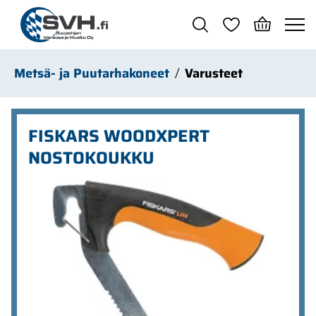
Siirry pääsisältöön
Metsä- ja Puutarhakoneet
Varusteet
FISKARS WOODXPERT
NOSTOKOUKKU
Ohita kuvat