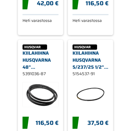
42,00 €
116,50 €
Heti varastossa
Heti varastossa
HUSQVARNA
HUSQVARNA
KIILAHIHNA
KIILAHIHNA
HUSQVARNA
HUSQVARNA
48"
5/237/25 1/2" X
LEIKKUUPÖYTÄ,
5391036-87
30"
5154537-91
5/8" X 152"
116,50 €
37,50 €