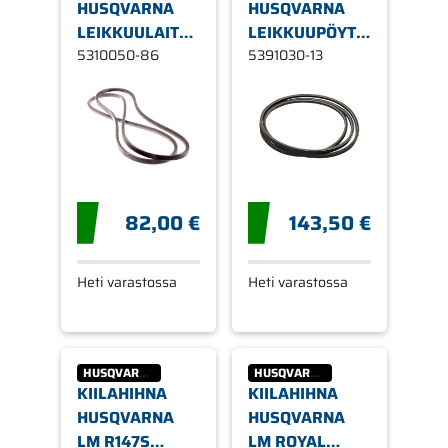
HUSQVARNA
HUSQVARNA
LEIKKUULAITE
LEIKKUUPÖYTÄ,
42" 13/15-
5310050-86
60"
5391030-13
105E/EH
82,00 €
143,50 €
Heti varastossa
Heti varastossa
HUSQVARNA
HUSQVARNA
KIILAHIHNA
KIILAHIHNA
HUSQVARNA
HUSQVARNA
LM R147S
LM ROYAL