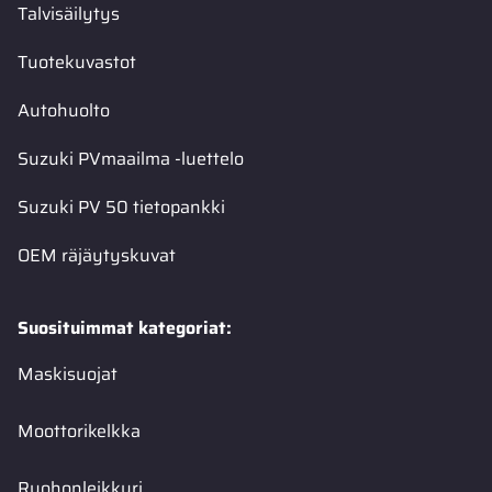
Talvisäilytys
Tuotekuvastot
Autohuolto
Suzuki PVmaailma -luettelo
Suzuki PV 50 tietopankki
OEM räjäytyskuvat
Suosituimmat kategoriat:
Maskisuojat
Moottorikelkka
Ruohonleikkuri