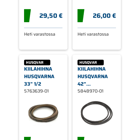
29,50 €
26,00 €
Heti varastossa
Heti varastossa
HUSQVARNA
HUSQVARNA
KIILAHIHNA
KIILAHIHNA
HUSQVARNA
HUSQVARNA
33" 1/2
42"
5763639-01
LEIKKULAITTEELLE
5848970-01