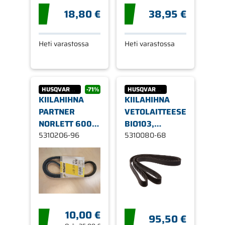
18,80 €
38,95 €
Heti varastossa
Heti varastossa
HUSQVARNA
-71%
HUSQVARNA
KIILAHIHNA
KIILAHIHNA
PARTNER
VETOLAITTEESEEN,
NORLETT 6006,
BIO103,
6005
5310206-96
COMBI103
5310080-68
10,00 €
95,50 €