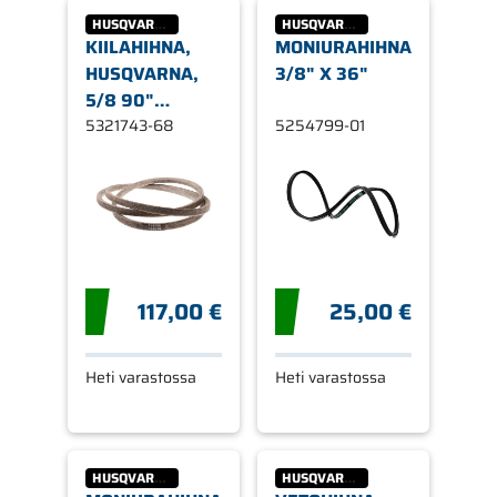
HUSQVARNA
HUSQVARNA
KIILAHIHNA,
MONIURAHIHNA,
HUSQVARNA,
3/8" X 36"
5/8 90"
MOOTTORI-
5321743-68
5254799-01
LEIKKUULAITE,
TRAKTORIT
117,00 €
25,00 €
Heti varastossa
Heti varastossa
HUSQVARNA
HUSQVARNA