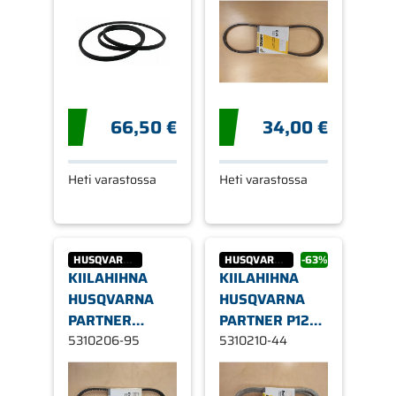
1/2" X 82,5"
66,50 €
34,00 €
Heti varastossa
Heti varastossa
HUSQVARNA
HUSQVARNA
-63%
KIILAHIHNA
KIILAHIHNA
HUSQVARNA
HUSQVARNA
PARTNER
PARTNER P12H
NORLETT
5310206-95
105 -98
5310210-44