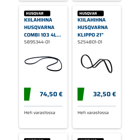
HUSQVARNA
HUSQVARNA
KIILAHIHNA
KIILAHIHNA
HUSQVARNA
HUSQVARNA
COMBI 103 4L-
KLIPPO 21"
79,5
5895344-01
5254801-01
74,50 €
32,50 €
Heti varastossa
Heti varastossa