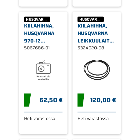
HUSQVARNA
HUSQVARNA
KIILAHIHNA,
KIILAHIHNA,
HUSQVARNA
HUSQVARNA
970-12
LEIKKUULAITTEEN
LEIKKUULAITE
5067686-01
36"
5324020-08
62,50 €
120,00 €
Heti varastossa
Heti varastossa