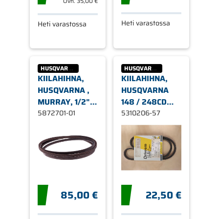
Ovh.
35,00 €
Heti varastossa
Heti varastossa
HUSQVARNA
HUSQVARNA
KIILAHIHNA,
KIILAHIHNA,
HUSQVARNA ,
HUSQVARNA
MURRAY, 1/2" X
148 / 248CD
97"
5872701-01
ROYAL 19S
5310206-57
85,00 €
22,50 €