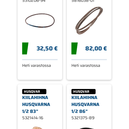
5310206-94
5816038-01
32,50 €
82,00 €
Heti varastossa
Heti varastossa
HUSQVARNA
HUSQVARNA
KIILAHIHNA
KIILAHIHNA
HUSQVARNA
HUSQVARNA
1/2 83"
1/2 86"
5321414-16
5321375-89