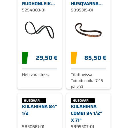
RUOHONLEIKKURIIN,
HUSQVARNA
BRILLIANT
5254803-01
RIDER 90BIO
5895315-01
1256 MM
29,50 €
85,50 €
Heti varastossa
Tilattavissa
Toimitusaika 7-15
päivää
HUSQVARNA
HUSQVARNA
KIILAHIHNA 84"
KIILAHIHNA
1/2
COMBI 94 1/2"
X 71"
5830661-01
5895307-01