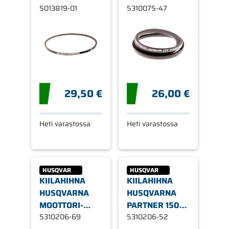
P4046 M46-
5013819-01
49/50 S
5310075-47
500
29,50 €
26,00 €
Heti varastossa
Heti varastossa
HUSQVARNA
HUSQVARNA
KIILAHIHNA
KIILAHIHNA
HUSQVARNA
HUSQVARNA
MOOTTORI-
PARTNER 150D
LEIKKUULAITE
5310206-69
90-
5310206-52