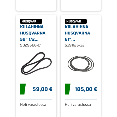
HUSQVARNA
HUSQVARNA
KIILAHIHNA
KIILAHIHNA
HUSQVARNA
HUSQVARNA
59" 1/2
61"
MOOTTORI -
5029566-01
LEIKKUULAITE
5391125-32
LEIKKUULAITE
59,00 €
185,00 €
Heti varastossa
Heti varastossa