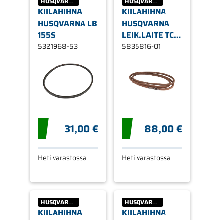
HUSQVARNA
HUSQVARNA
KIILAHIHNA
KIILAHIHNA
HUSQVARNA LB
HUSQVARNA
155S
LEIK.LAITE TC
5321968-53
142 1/2 97"
5835816-01
31,00 €
88,00 €
Heti varastossa
Heti varastossa
HUSQVARNA
HUSQVARNA
KIILAHIHNA
KIILAHIHNA