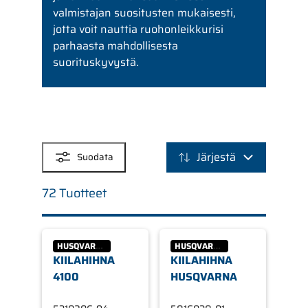
valmistajan suositusten mukaisesti,
jotta voit nauttia ruohonleikkurisi
parhaasta mahdollisesta
suorituskyvystä.
SUODATTIMET
Järjestä
Suodata
72 Tuotteet
HUSQVARNA
HUSQVARNA
KIILAHIHNA
KIILAHIHNA
4100
HUSQVARNA