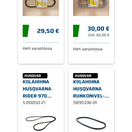
30,00 €
29,50 €
Ovh.
82,00 €
Heti varastossa
Heti varastossa
HUSQVARNA
HUSQVARNA
KIILAHIHNA
KIILAHIHNA
HUSQVARNA
HUSQVARNA
RIDER 970
RUNKONIVEL-
LEIKKUULAITE
5310050-21
HYDRO R111B
5895336-01