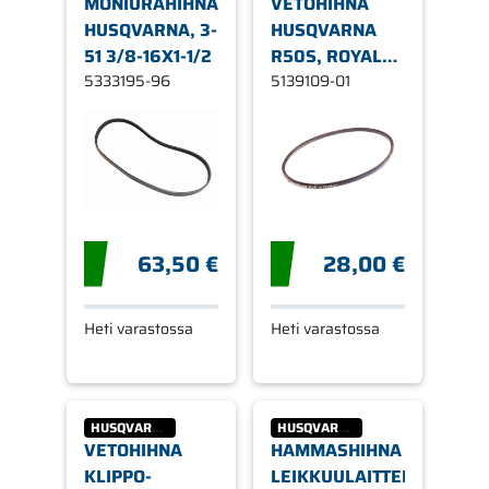
MONIURAHIHNA,
VETOHIHNA
HUSQVARNA, 3-
HUSQVARNA
51 3/8-16X1-1/2
R50S, ROYAL
5333195-96
50 JONSERED
5139109-01
LM 2148 CMD
63,50 €
28,00 €
Heti varastossa
Heti varastossa
HUSQVARNA
HUSQVARNA
VETOHIHNA
HAMMASHIHNA
KLIPPO-
LEIKKUULAITTEESEEN,