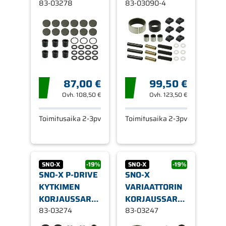
SKI-DOO
83-03278
YAMAHA
83-03090-4
87,00 €
99,50 €
Ovh.
108,50 €
Ovh.
123,50 €
Toimitusaika 2-3pv
Toimitusaika 2-3pv
SNO-X
-19%
SNO-X
-19%
SNO-X P-DRIVE
SNO-X
KYTKIMEN
VARIAATTORIN
KORJAUSSARJA
KORJAUSSARJA
BRP
83-03274
YAMAHA A
83-03247