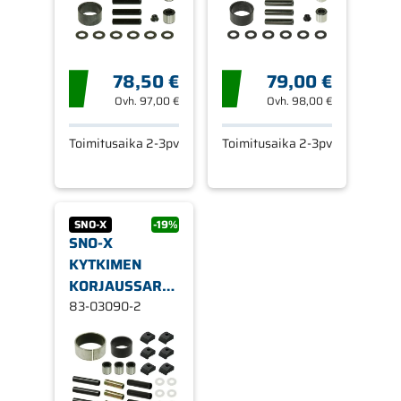
78,50 €
79,00 €
Ovh.
97,00 €
Ovh.
98,00 €
Toimitusaika 2-3pv
Toimitusaika 2-3pv
SNO-X
-19%
SNO-X
KYTKIMEN
KORJAUSSARJA
YAMAHA
83-03090-2