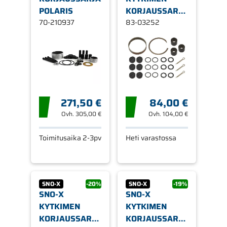
POLARIS
KORJAUSSARJA
70-210937
BRP 550/600
83-03252
09-18
271,50 €
84,00 €
Ovh.
305,00 €
Ovh.
104,00 €
Toimitusaika 2-3pv
Heti varastossa
SNO-X
-20%
SNO-X
-19%
SNO-X
SNO-X
KYTKIMEN
KYTKIMEN
KORJAUSSARJA
KORJAUSSARJA