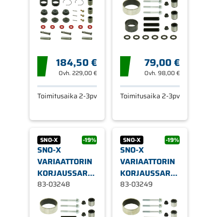
184,50 €
79,00 €
Ovh.
229,00 €
Ovh.
98,00 €
Toimitusaika 2-3pv
Toimitusaika 2-3pv
SNO-X
-19%
SNO-X
-19%
SNO-X
SNO-X
VARIAATTORIN
VARIAATTORIN
KORJAUSSARJA
KORJAUSSARJA
YAMAHA N
83-03248
YAMAHA
83-03249
NYTRO/PHAZER/RS
VECTOR/VIPER/VK