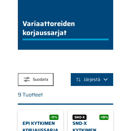
Variaattoreiden
korjaussarjat
SUODATTIMET
Järjestä
Suodata
9 Tuotteet
-11%
SNO-X
-19%
EPI KYTKIMEN
SNO-X
KORJAUSSARJA
KYTKIMEN