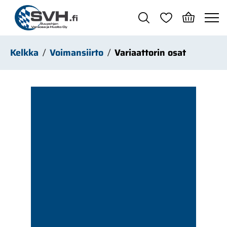
Siirry pääsisältöön
Kelkka
Voimansiirto
Variaattorin osat