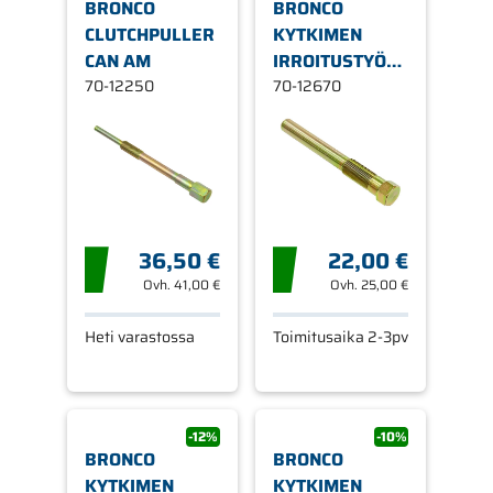
BRONCO
BRONCO
CLUTCHPULLER
KYTKIMEN
CAN AM
IRROITUSTYÖKALU
70-12250
POLARIS
70-12670
36,50 €
22,00 €
Ovh.
41,00 €
Ovh.
25,00 €
Heti varastossa
Toimitusaika 2-3pv
-12%
-10%
BRONCO
BRONCO
KYTKIMEN
KYTKIMEN