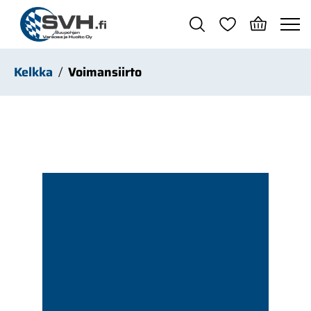
Siirry pääsisältöön
Kelkka
Voimansiirto