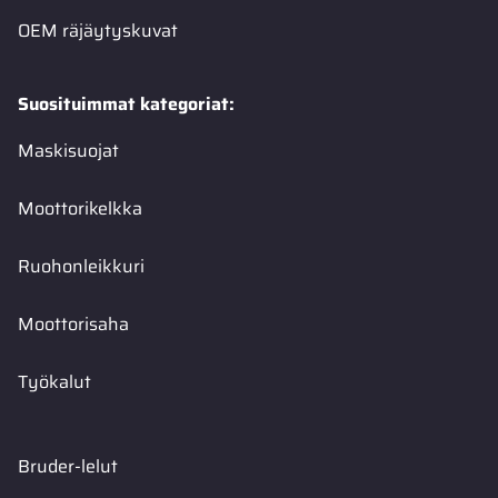
OEM räjäytyskuvat
Suosituimmat kategoriat:
Maskisuojat
Moottorikelkka
Ruohonleikkuri
Moottorisaha
Työkalut
Bruder-lelut