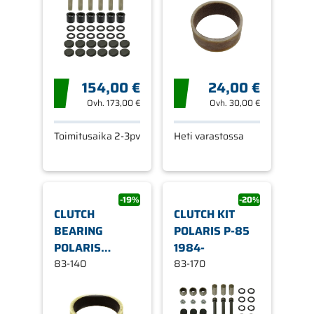
154,00 €
24,00 €
Ovh.
173,00 €
Ovh.
30,00 €
Toimitusaika 2-3pv
Heti varastossa
-19%
-20%
CLUTCH
CLUTCH KIT
BEARING
POLARIS P-85
POLARIS
1984-
48X41X12,5MM
83-140
83-170