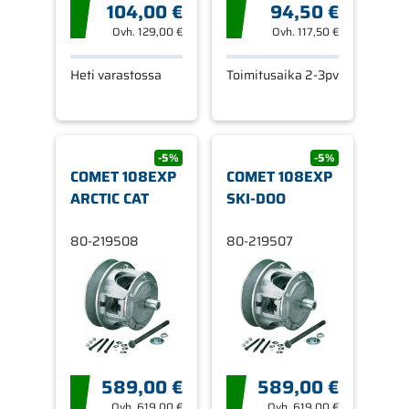
104,00 €
94,50 €
Ovh.
129,00 €
Ovh.
117,50 €
Heti varastossa
Toimitusaika 2-3pv
-5%
-5%
COMET 108EXP
COMET 108EXP
ARCTIC CAT
SKI-DOO
80-219508
80-219507
589,00 €
589,00 €
Ovh.
619,00 €
Ovh.
619,00 €