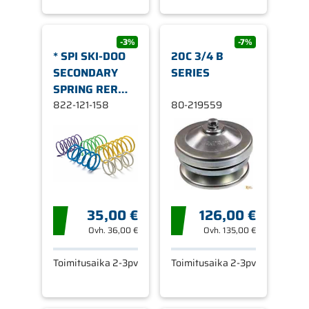
-3%
-7%
* SPI SKI-DOO
20C 3/4 B
SECONDARY
SERIES
SPRING RER
215-3
822-121-158
80-219559
35,00 €
126,00 €
Ovh.
36,00 €
Ovh.
135,00 €
Toimitusaika 2-3pv
Toimitusaika 2-3pv