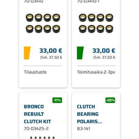
YAMAHA
70-03410
YAMAHA
70-03410-1
33,00 €
33,00 €
Ovh.
37,50 €
Ovh.
37,50 €
Tilaustuote
Toimitusaika 2-3pv
-11%
-20%
BRONCO
CLUTCH
REBUILT
BEARING
CLUTCH KIT
POLARIS
70-03425-2
32,5X28,5X12,5MM
83-141