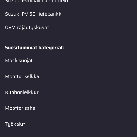
Suzuki PVmaailma -luettelo
Suzuki PV 50 tietopankki
OEM räjäytyskuvat
Suosituimmat kategoriat:
Maskisuojat
Moottorikelkka
Ruohonleikkuri
Moottorisaha
Työkalut