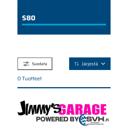
S80
SUODATTIMET
Järjestä
Suodata
0 Tuotteet