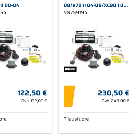
II 00-04
08/V70 II 04-08/XC90 I 04-
054
14 TT
VB759194
122,50 €
230,50 €
Ovh.
132,00 €
Ovh.
248,00 €
ote
Tilaustuote