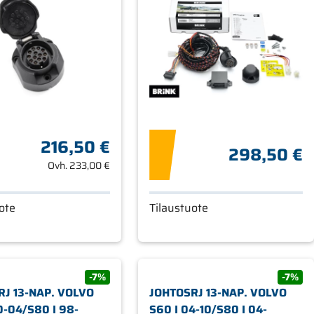
216,50 €
298,50 €
Ovh.
233,00 €
ote
Tilaustuote
-7%
-7%
RJ 13-NAP. VOLVO
JOHTOSRJ 13-NAP. VOLVO
0-04/S80 I 98-
S60 I 04-10/S80 I 04-