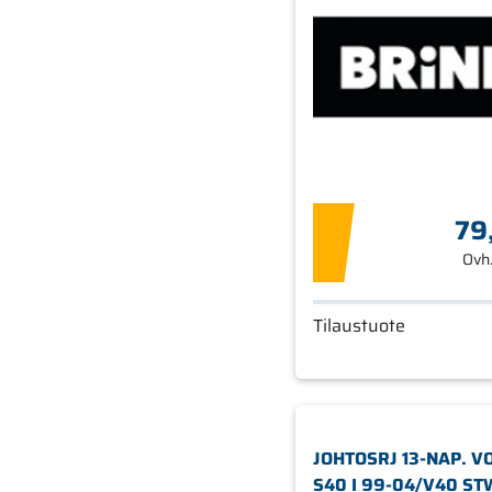
79
Ovh
Tilaustuote
JOHTOSRJ 13-NAP. V
S40 I 99-04/V40 ST