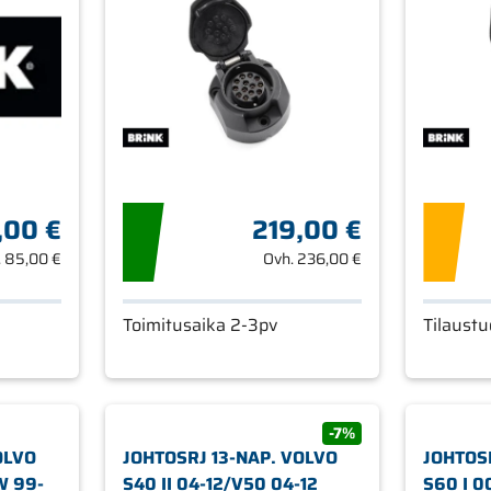
,00 €
219,00 €
.
85,00 €
Ovh.
236,00 €
Toimitusaika 2-3pv
Tilaustu
-7%
OLVO
JOHTOSRJ 13-NAP. VOLVO
JOHTOS
W 99-
S40 II 04-12/V50 04-12
S60 I 0