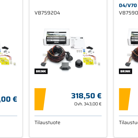
04/V70 
VB759204
VB759
318,50 €
,00 €
Ovh.
343,00 €
Tilaustuote
Tilaustu