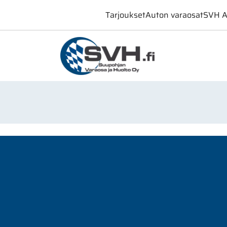
Tarjoukset
Auton varaosat
SVH A