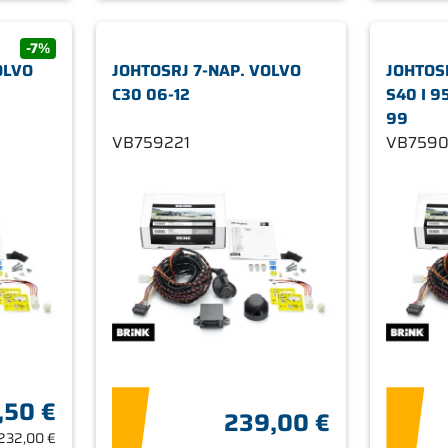
-7%
OLVO
JOHTOSRJ 7-NAP. VOLVO
JOHTOS
C30 06-12
S40 I 9
99
VB759221
VB7590
,50 €
239,00 €
232,00 €