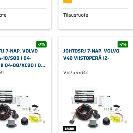
ote
Tilaustuote
-7%
-7%
RJ 7-NAP. VOLVO
JOHTOSRJ 7-NAP. VOLVO
4-10/S80 I 04-
V40 VIISTOPERÄ 12-
II 04-08/XC90 I 04-
91
VB759283