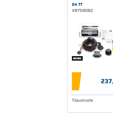
04 TT
VB759082
237
Tilaustuote