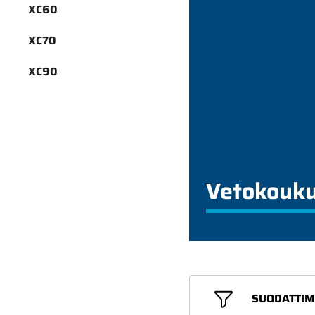
XC60
XC70
XC90
Vetokouku
SUODATTIM