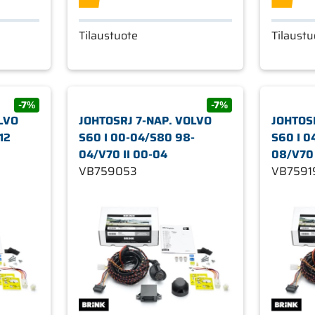
Tilaustuote
Tilaustu
-7%
-7%
LVO
JOHTOSRJ 7-NAP. VOLVO
JOHTOS
12
S60 I 00-04/S80 98-
S60 I 0
04/V70 II 00-04
08/V70 
VB759053
14
VB7591