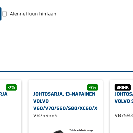
Alennettuun hintaan
-7%
-7%
BRINK
RJA
JOHTOSARJA, 13-NAPAINEN
JOHTOS
VOLVO
VOLVO 
V60/V70/S60/S80/XC60/XC70
VB759324
VB7593