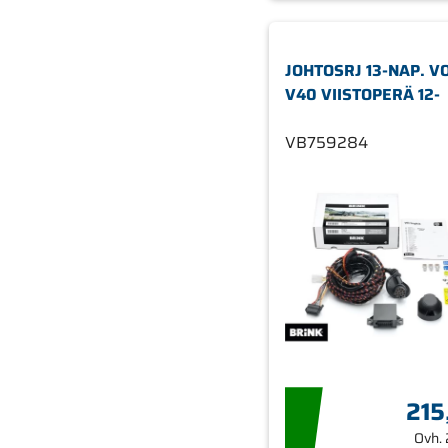
JOHTOSRJ 13-NAP. V
V40 VIISTOPERÄ 12-
VB759284
215
Ovh.