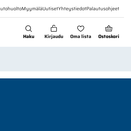
utohuolto
Myymälä
Uutiset
Yhteystiedot
Palautusohjeet
Haku
Kirjaudu
Oma lista
Ostoskori