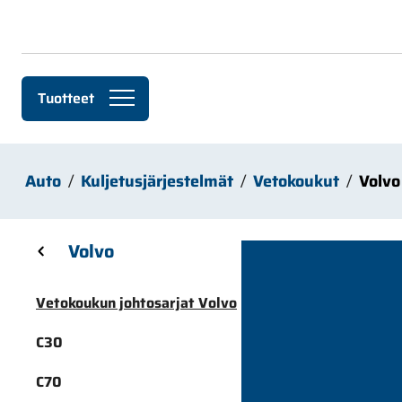
Siirry pääsisältöön
Tuotteet
Auto
Kuljetusjärjestelmät
Vetokoukut
Volvo
Skip sidebar menu
Volvo
Vetokoukun johtosarjat Volvo
C30
C70