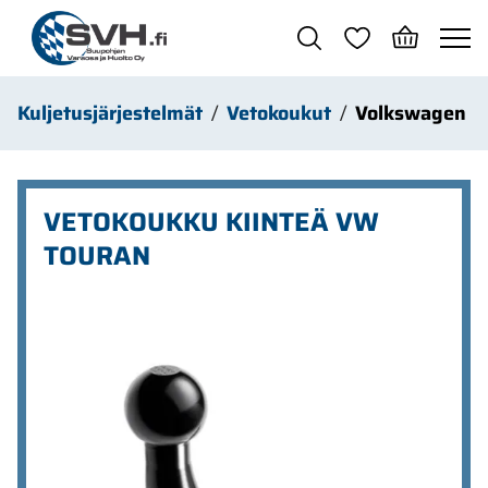
Siirry pääsisältöön
Kuljetusjärjestelmät
Vetokoukut
Volkswagen
VETOKOUKKU KIINTEÄ VW
TOURAN
Ohita kuvat