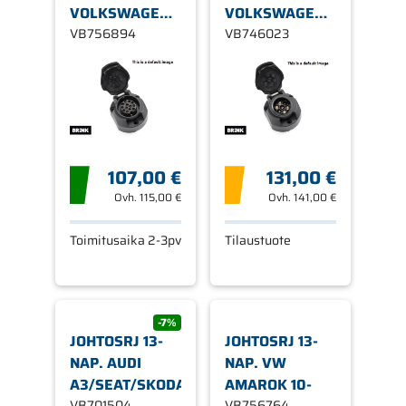
VOLKSWAGEN
VOLKSWAGEN
CADDY 2014
VB756894
SHARAN / SEAT
VB746023
ALHAMBRA /
FORD GALAXY
107,00 €
131,00 €
Ovh.
115,00 €
Ovh.
141,00 €
Toimitusaika 2-3pv
Tilaustuote
-7%
JOHTOSRJ 13-
JOHTOSRJ 13-
NAP. AUDI
NAP. VW
A3/SEAT/SKODA/VW
AMAROK 10-
VB701504
VB756764