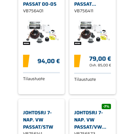
PASSAT 00-05
PASSAT
VB756401
VARIANT 00-05
VB756411
79,00 €
94,00 €
Ovh.
85,00 €
Tilaustuote
Tilaustuote
-7%
JOHTOSRJ 7-
JOHTOSRJ 7-
NAP. VW
NAP. VW
PASSAT/STW
PASSAT/VW
VB756141
VB756573