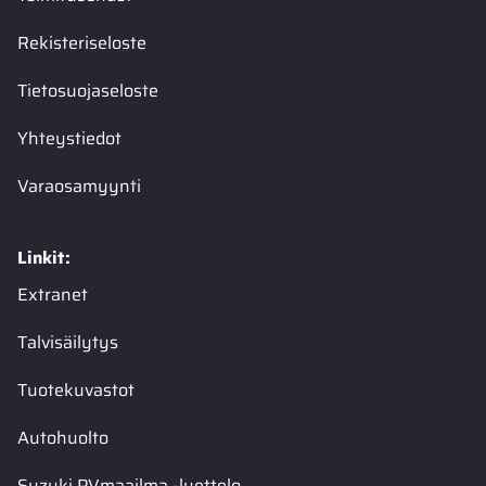
Rekisteriseloste
Tietosuojaseloste
Yhteystiedot
Varaosamyynti
Linkit:
Extranet
Talvisäilytys
Tuotekuvastot
Autohuolto
Suzuki PVmaailma -luettelo