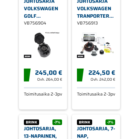
JOHTOSARJA
JOHTOSARJA
VOLKSWAGEN
VOLKSWAGEN
GOLF
TRANPORTER
V/VI/PLUS 03-
VB756904
T6.1
VB756913
245,00 €
224,50 €
Ovh.
264,00 €
Ovh.
242,00 €
Toimitusaika 2-3pv
Toimitusaika 2-3pv
BRINK
-7%
BRINK
-7%
JOHTOSARJA,
JOHTOSARJA, 7-
13-NAPAINEN,
NAP,