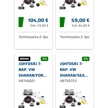
104,00 €
59,00 €
Ovh.
112,00 €
Ovh.
64,00 €
Toimitusaika 2-3pv
Toimitusaika 2-3pv
BRINK
-7%
-7%
JOHTOSRJ 7-
JOHTOSRJ 7-
NAP. VW
NAP. VW
SHARAN/FORD
SHARAN/SEAT
GALAXY/SEAT
VB746021
ALHAMBRA
VB756753
ALHAMBRA