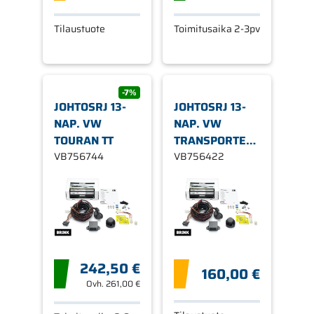
Tilaustuote
Toimitusaika 2-3pv
-7%
JOHTOSRJ 13-
JOHTOSRJ 13-
NAP. VW
NAP. VW
TOURAN TT
TRANSPORTER
VB756744
TT
VB756422
242,50 €
160,00 €
Ovh.
261,00 €