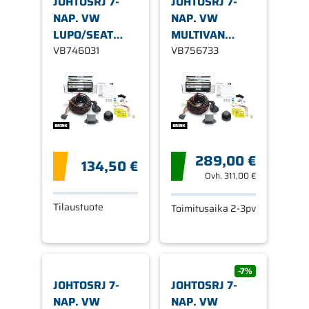
JOHTOSRJ 7-
JOHTOSRJ 7-
NAP. VW
NAP. VW
LUPO/SEAT
MULTIVAN
AROSA TT
VB746031
V/VW
VB756733
TRANSPORTER
289,00 €
134,50 €
Ovh.
311,00 €
Tilaustuote
Toimitusaika 2-3pv
-7%
JOHTOSRJ 7-
JOHTOSRJ 7-
NAP. VW
NAP. VW