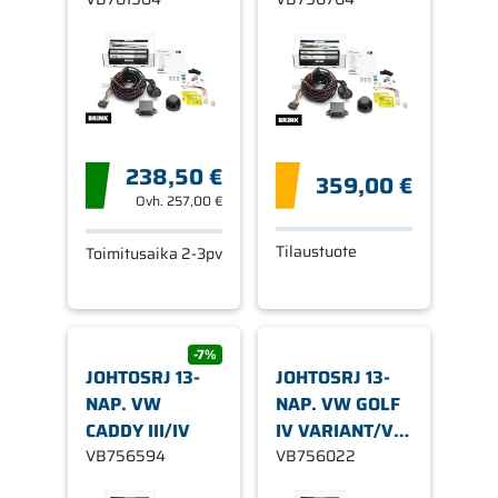
238,50 €
359,00 €
Ovh.
257,00 €
Tilaustuote
Toimitusaika 2-3pv
-7%
JOHTOSRJ 13-
JOHTOSRJ 13-
NAP. VW
NAP. VW GOLF
CADDY III/IV
IV VARIANT/VW
VB756594
BORA
VB756022