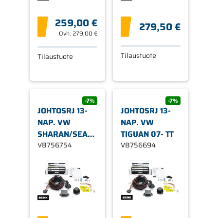
259,00 €
279,50 €
Ovh.
279,00 €
Tilaustuote
Tilaustuote
-7%
-7%
JOHTOSRJ 13-
JOHTOSRJ 13-
NAP. VW
NAP. VW
SHARAN/SEAT
TIGUAN 07- TT
ALHAMBRA
VB756754
VB756694