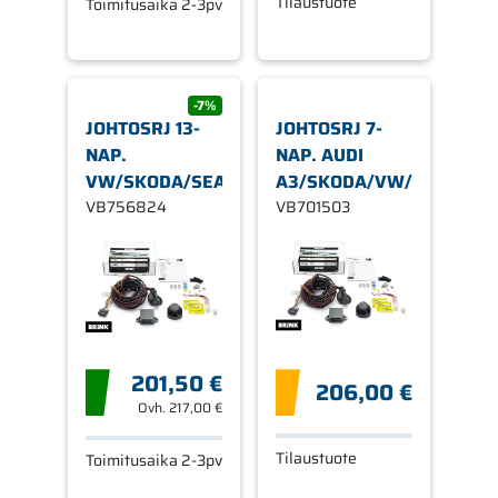
Tilaustuote
Toimitusaika 2-3pv
-7%
JOHTOSRJ 13-
JOHTOSRJ 7-
NAP.
NAP. AUDI
VW/SKODA/SEAT
A3/SKODA/VW/SEAT
VB756824
VB701503
201,50 €
206,00 €
Ovh.
217,00 €
Tilaustuote
Toimitusaika 2-3pv