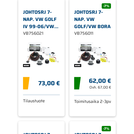
-7%
JOHTOSRJ 7-
JOHTOSRJ 7-
NAP. VW GOLF
NAP. VW
IV 99-06/VW
GOLF/VW BORA
BORA
VB756021
VB756011
62,00 €
73,00 €
Ovh.
67,00 €
Tilaustuote
Toimitusaika 2-3pv
-7%