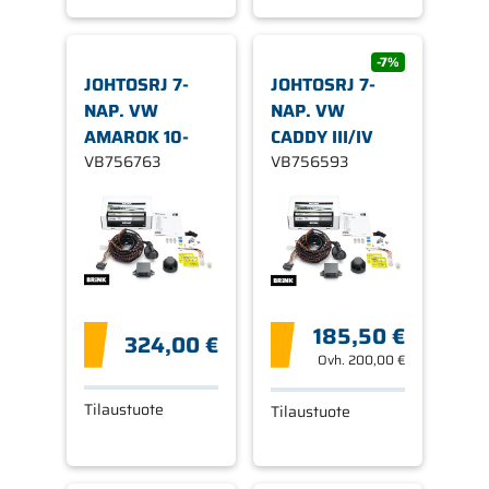
-7%
JOHTOSRJ 7-
JOHTOSRJ 7-
NAP. VW
NAP. VW
AMAROK 10-
CADDY III/IV
VB756763
VB756593
185,50 €
324,00 €
Ovh.
200,00 €
Tilaustuote
Tilaustuote