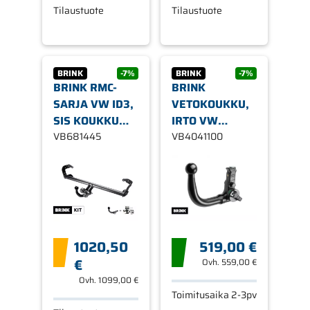
Tilaustuote
Tilaustuote
BRINK
-7%
BRINK
-7%
BRINK RMC-
BRINK
SARJA VW ID3,
VETOKOUKKU,
SIS KOUKKU
IRTO VW
SEKÄ 13-
VB681445
ID.BUZZ VAN
VB4041100
NAPAINEN
(EBA) 2022-
JOHTOSRJ
1020,50
519,00 €
€
Ovh.
559,00 €
Ovh.
1099,00 €
Toimitusaika 2-3pv