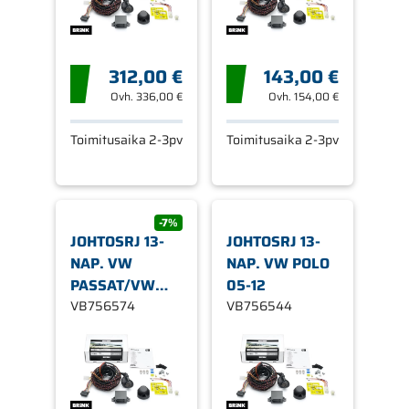
312,00 €
143,00 €
Ovh.
336,00 €
Ovh.
154,00 €
Toimitusaika 2-3pv
Toimitusaika 2-3pv
-7%
JOHTOSRJ 13-
JOHTOSRJ 13-
NAP. VW
NAP. VW POLO
PASSAT/VW
05-12
CC/VW JETTA
VB756574
VB756544