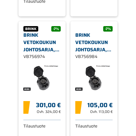
Tilaustuote
BRINK
-7%
-7%
BRINK
BRINK
VETOKOUKUN
VETOKOUKUN
JOHTOSARJA,
JOHTOSARJA,
13 NAPAINEN,
VB756974
13-NAPAINEN,
VB756984
VW CRAFTER
VW CRAFTER
2017-
2017-
301,00 €
105,00 €
Ovh.
324,00 €
Ovh.
113,00 €
Tilaustuote
Tilaustuote