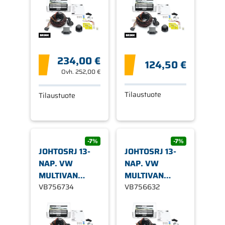
234,00 €
124,50 €
Ovh.
252,00 €
Tilaustuote
Tilaustuote
-7%
-7%
JOHTOSRJ 13-
JOHTOSRJ 13-
NAP. VW
NAP. VW
MULTIVAN
MULTIVAN
V/VW
VB756734
V/VW
VB756632
TRANSPORTER
TRANSPORTER