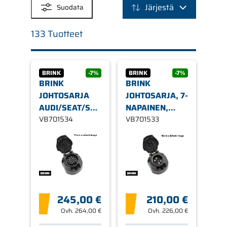
Järjestä
Suodata
133 Tuotteet
BRINK
-7%
BRINK
-7%
BRINK
BRINK
JOHTOSARJA
JOHTOSARJA, 7-
AUDI/SEAT/SKODA/VW
NAPAINEN,
13-NAPAINEN
VB701534
AUDI/SEAT/SKODA/VW
VB701533
245,00 €
210,00 €
Ovh.
264,00 €
Ovh.
226,00 €