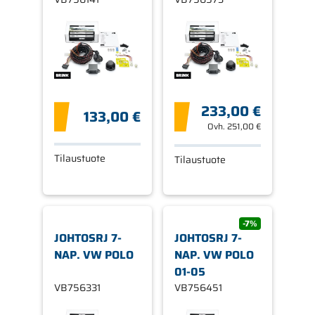
CC/VW JETTA
233,00 €
133,00 €
Ovh.
251,00 €
Tilaustuote
Tilaustuote
-7%
JOHTOSRJ 7-
JOHTOSRJ 7-
NAP. VW POLO
NAP. VW POLO
01-05
VB756331
VB756451