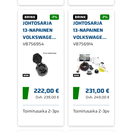
BRINK
-7%
BRINK
-7%
JOHTOSARJA
JOHTOSARJA
13-NAPAINEN
13-NAPAINEN
VOLKSWAGEN
VOLKSWAGEN
CADDY 2020-
VB756954
TRANPORTER
VB756914
T6.1
222,00 €
231,00 €
Ovh.
239,00 €
Ovh.
249,00 €
Toimitusaika 2-3pv
Toimitusaika 2-3pv