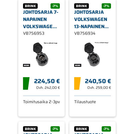
BRINK
-7%
BRINK
-7%
JOHTOSARJA 7-
JOHTOSARJA
NAPAINEN
VOLKSWAGEN
VOLKSWAGEN
13-NAPAINEN
CADDY 2020-
VB756953
ID.4
VB756934
PT
224,50 €
240,50 €
Ovh.
242,00 €
Ovh.
259,00 €
Toimitusaika 2-3pv
Tilaustuote
BRINK
-7%
BRINK
-7%