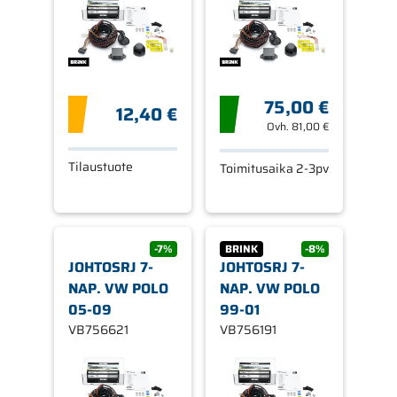
75,00 €
12,40 €
Ovh.
81,00 €
Tilaustuote
Toimitusaika 2-3pv
-7%
BRINK
-8%
JOHTOSRJ 7-
JOHTOSRJ 7-
NAP. VW POLO
NAP. VW POLO
05-09
99-01
VB756621
VB756191