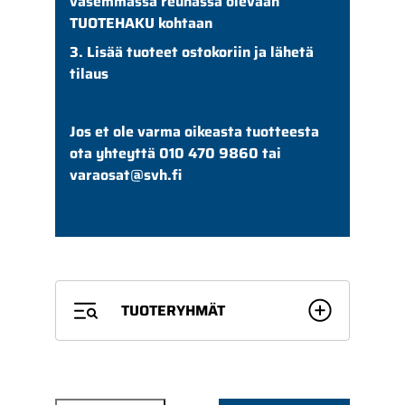
vasemmassa reunassa olevaan
TUOTEHAKU kohtaan
3. Lisää tuoteet ostokoriin ja lähetä
tilaus
Jos et ole varma oikeasta tuotteesta
ota yhteyttä 010 470 9860 tai
varaosat@svh.fi
TUOTERYHMÄT
SUODATTIMET