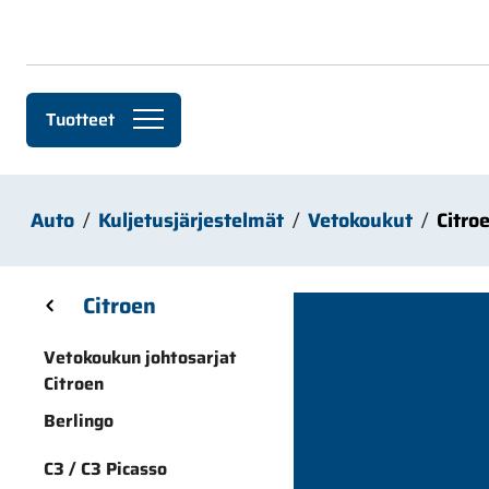
Siirry pääsisältöön
Tuotteet
Auto
Kuljetusjärjestelmät
Vetokoukut
Citro
Skip sidebar menu
Citroen
Vetokoukun johtosarjat
Citroen
Berlingo
C3 / C3 Picasso