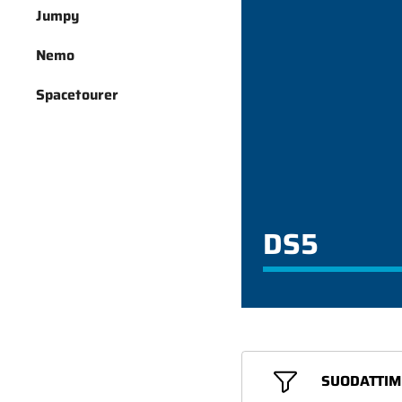
Jumpy
Nemo
Spacetourer
DS5
SUODATTIM