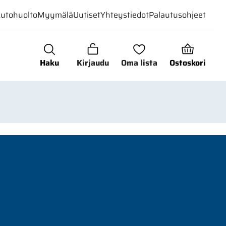
utohuolto
Myymälä
Uutiset
Yhteystiedot
Palautusohjeet
Haku
Kirjaudu
Oma lista
Ostoskori