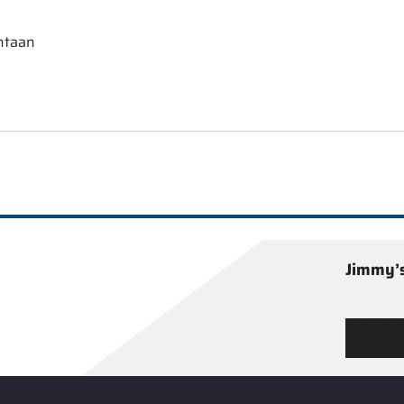
ntaan
Jimmy’s
Tutustu