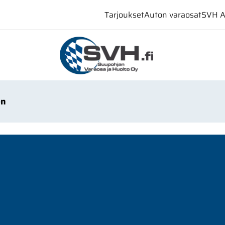
Tarjoukset
Auton varaosat
SVH A
en