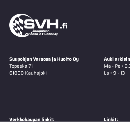
Suupohjan Varaosa ja Huolto Oy
Auki arkisin
Topeeka 71
Ma - Pe • 8.
61800 Kauhajoki
La • 9 - 13
Verkkokaupan linkit:
Linkit:
Toimitusehdot
Extranet