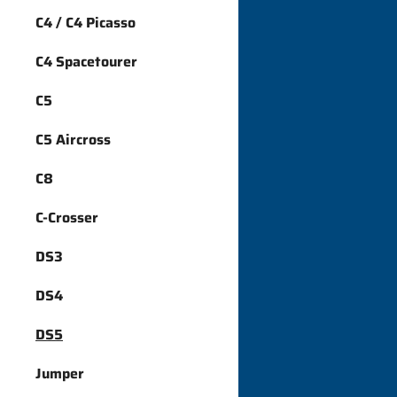
C4 / C4 Picasso
C4 Spacetourer
C5
C5 Aircross
C8
C-Crosser
DS3
DS4
DS5
Jumper