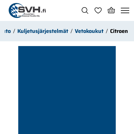
Siirry pääsisältöön
Auto
Kuljetusjärjestelmät
Vetokoukut
Citroen