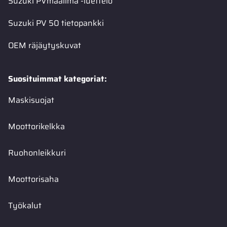
Suzuki PVmaailma -luettelo
Suzuki PV 50 tietopankki
OEM räjäytyskuvat
Suosituimmat kategoriat:
Maskisuojat
Moottorikelkka
Ruohonleikkuri
Moottorisaha
Työkalut