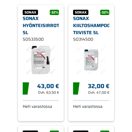
SONAX
-32%
SONAX
-32%
SONAX
SONAX
HYÖNTEISIRROTE
KIILTOSHAMPOO,
5L
TIIVISTE 5L
SO533500
SO314500
43,00 €
32,00 €
Ovh.
63,50 €
Ovh.
47,00 €
Heti varastossa
Heti varastossa