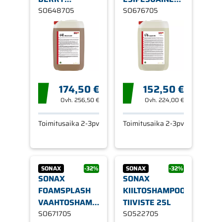
VAAHTOSHAMPOO
SO648705
25L
SO676705
25L
174,50 €
152,50 €
Ovh.
256,50 €
Ovh.
224,00 €
Toimitusaika 2-3pv
Toimitusaika 2-3pv
SONAX
-32%
SONAX
-32%
SONAX
SONAX
FOAMSPLASH
KIILTOSHAMPOO,
VAAHTOSHAMPOO
TIIVISTE 25L
25L
SO671705
SO522705