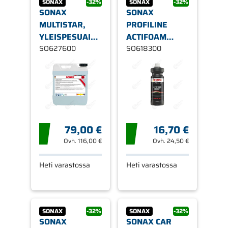
SONAX
-32%
SONAX
-32%
SONAX
SONAX
MULTISTAR,
PROFILINE
YLEISPESUAINE
ACTIFOAM
10L
SO627600
ENERGY,
SO618300
VAAHTOSHAMPOO
1L
79,00 €
16,70 €
Ovh.
116,00 €
Ovh.
24,50 €
Heti varastossa
Heti varastossa
SONAX
-32%
SONAX
-32%
SONAX
SONAX CAR