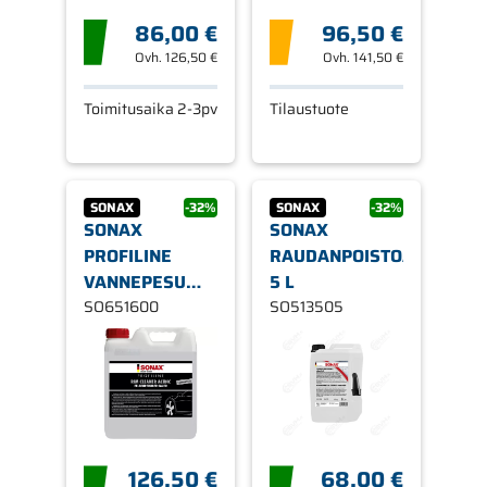
86,00 €
96,50 €
Ovh.
126,50 €
Ovh.
141,50 €
Toimitusaika 2-3pv
Tilaustuote
SONAX
-32%
SONAX
-32%
SONAX
SONAX
PROFILINE
RAUDANPOISTOAINE
VANNEPESU
5 L
HAPPOPOHJAINEN
SO651600
SO513505
10L
126,50 €
68,00 €