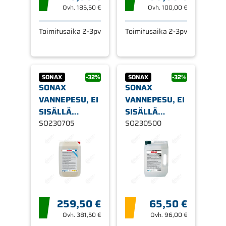
Ovh.
185,50 €
Ovh.
100,00 €
Toimitusaika 2-3pv
Toimitusaika 2-3pv
SONAX
-32%
SONAX
-32%
SONAX
SONAX
VANNEPESU, EI
VANNEPESU, EI
SISÄLLÄ
SISÄLLÄ
HAPPOA 25L
SO230705
HAPPOA 5L
SO230500
259,50 €
65,50 €
Ovh.
381,50 €
Ovh.
96,00 €