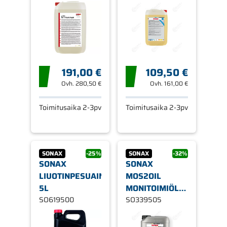
191,00 €
109,50 €
Ovh.
280,50 €
Ovh.
161,00 €
Toimitusaika 2-3pv
Toimitusaika 2-3pv
SONAX
-25%
SONAX
-32%
SONAX
SONAX
LIUOTINPESUAINE
MOS2OIL
5L
MONITOIMIÖLJY
SO619500
5L
SO339505