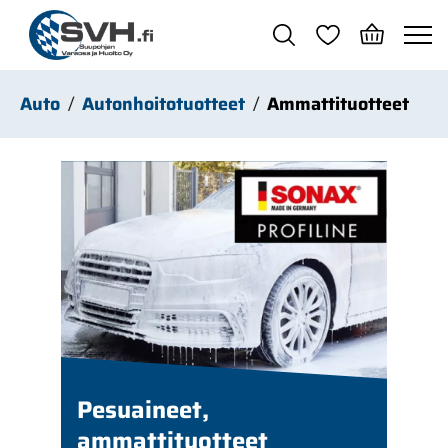
Siirry pääsisältöön
Auto
Autonhoitotuotteet
Ammattituotteet
Pesuaineet,
ammattituotteet