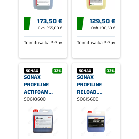
173,50 €
129,50 €
Ovh.
255,00 €
Ovh.
190,50 €
Toimitusaika 2-3pv
Toimitusaika 2-3pv
SONAX
-32%
SONAX
-32%
SONAX
SONAX
PROFILINE
PROFILINE
ACTIFOAM
RELOAD,
ENERGY,
SO618600
PINNOITTAVA
SO615600
VAAHTOSHAMPOO
SHAMPOO 10L
10L