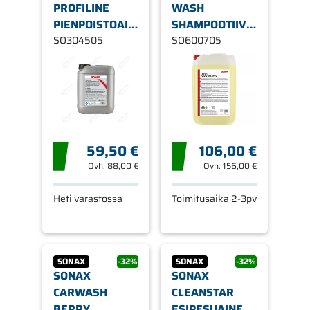
PROFILINE
WASH
PIENPOISTOAINE
SHAMPOOTIIVISTE
5L
SO304505
25L
SO600705
59,50 €
106,00 €
Ovh.
88,00 €
Ovh.
156,00 €
Heti varastossa
Toimitusaika 2-3pv
SONAX
-32%
SONAX
-32%
SONAX
SONAX
CARWASH
CLEANSTAR
BERRY
ESIPESUAINE