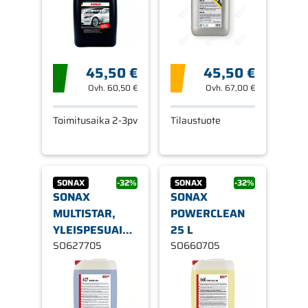
45,50 €
45,50 €
Ovh.
60,50 €
Ovh.
67,00 €
Toimitusaika 2-3pv
Tilaustuote
SONAX
-32%
SONAX
-32%
SONAX
SONAX
MULTISTAR,
POWERCLEAN
YLEISPESUAINE
25 L
25L
SO627705
SO660705